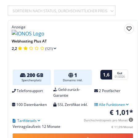
SORTIEREN NACH STATUS, DURCHSCHNITTLICHER PREIS
Anzeige
Webhosting Plus AT
2,2
(121)
Gut
1,6
200 GB
1
01/2026
Speicherplatz
Domains inkl.
Geld-zurück-
Telefonsupport
2 Postfächer
Garantie
100 Datenbanken
SSL Zertifikat inkl.
Alle Funktionen
€ 1,01*
Tarifdetails
Durchschnittspreis pro Monat
Vertragslaufzeit: 12 Monate
€ 11,09/Monat