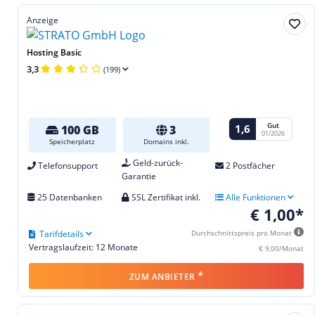
Anzeige
Hosting Basic
3,3
(199)
Gut
1,6
100 GB
3
01/2026
Speicherplatz
Domains inkl.
Geld-zurück-
Telefonsupport
2 Postfächer
Garantie
25 Datenbanken
SSL Zertifikat inkl.
Alle Funktionen
€ 1,00*
Tarifdetails
Durchschnittspreis pro Monat
Vertragslaufzeit: 12 Monate
€ 9,00/Monat
*
ZUM ANBIETER