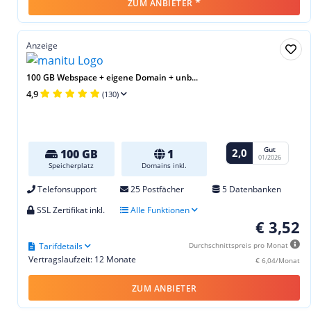
*
ZUM ANBIETER
Anzeige
100 GB Webspace + eigene Domain + unb...
4,9
(130)
Gut
2,0
100 GB
1
01/2026
Speicherplatz
Domains inkl.
Telefonsupport
25 Postfächer
5 Datenbanken
SSL Zertifikat inkl.
Alle Funktionen
€ 3,52
Tarifdetails
Durchschnittspreis pro Monat
Vertragslaufzeit: 12 Monate
€ 6,04/Monat
ZUM ANBIETER