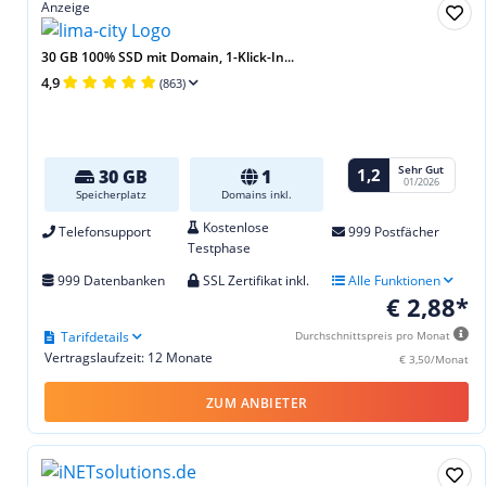
Anzeige
30 GB 100% SSD mit Domain, 1-Klick-In...
4,9
(863)
Sehr Gut
1,2
30 GB
1
01/2026
Speicherplatz
Domains inkl.
Kostenlose
Telefonsupport
999 Postfächer
Testphase
999 Datenbanken
SSL Zertifikat inkl.
Alle Funktionen
€ 2,88*
Tarifdetails
Durchschnittspreis pro Monat
Vertragslaufzeit: 12 Monate
€ 3,50/Monat
ZUM ANBIETER