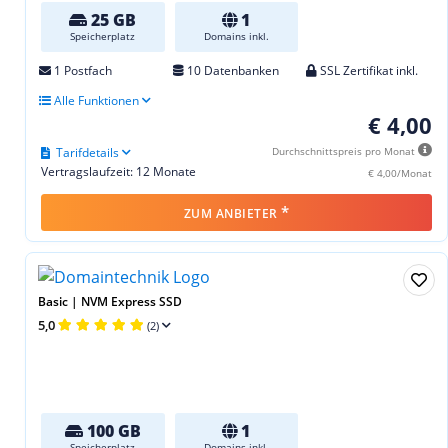
25 GB
1
Speicherplatz
Domains inkl.
1 Postfach
10 Datenbanken
SSL Zertifikat inkl.
Alle Funktionen
€ 4,00
Tarifdetails
Durchschnittspreis pro Monat
Vertragslaufzeit: 12 Monate
€ 4,00/Monat
*
ZUM ANBIETER
Basic | NVM Express SSD
5,0
(2)
100 GB
1
Speicherplatz
Domains inkl.