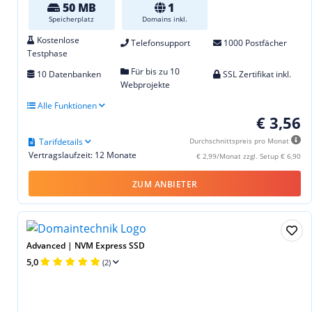
50 MB
1
Speicherplatz
Domains inkl.
Kostenlose
Telefonsupport
1000 Postfächer
Testphase
Für bis zu 10
10 Datenbanken
SSL Zertifikat inkl.
Webprojekte
Alle Funktionen
€ 3,56
Tarifdetails
Durchschnittspreis pro Monat
Vertragslaufzeit: 12 Monate
€ 2,99/Monat zzgl. Setup € 6,90
ZUM ANBIETER
Advanced | NVM Express SSD
5,0
(2)