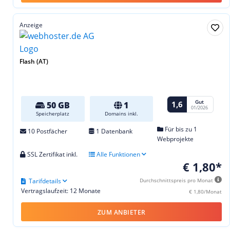
Anzeige
Flash (AT)
Gut
1,6
50 GB
1
01/2026
Speicherplatz
Domains inkl.
Für bis zu 1
10 Postfächer
1 Datenbank
Webprojekte
SSL Zertifikat inkl.
Alle Funktionen
€ 1,80*
Tarifdetails
Durchschnittspreis pro Monat
Vertragslaufzeit: 12 Monate
€ 1,80/Monat
ZUM ANBIETER