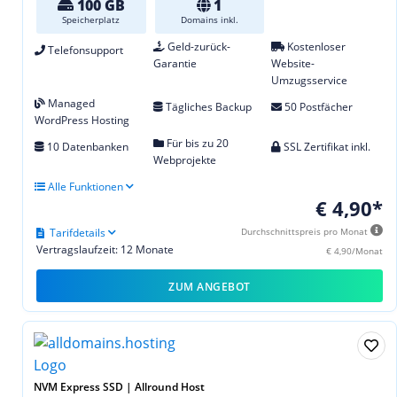
100 GB
1
Speicherplatz
Domains inkl.
Geld-zurück-
Kostenloser
Telefonsupport
Garantie
Website-
Umzugsservice
Managed
Tägliches Backup
50 Postfächer
WordPress Hosting
Für bis zu 20
10 Datenbanken
SSL Zertifikat inkl.
Webprojekte
Alle Funktionen
€ 4,90*
Tarifdetails
Durchschnittspreis pro Monat
Vertragslaufzeit: 12 Monate
€ 4,90/Monat
ZUM ANGEBOT
NVM Express SSD | Allround Host