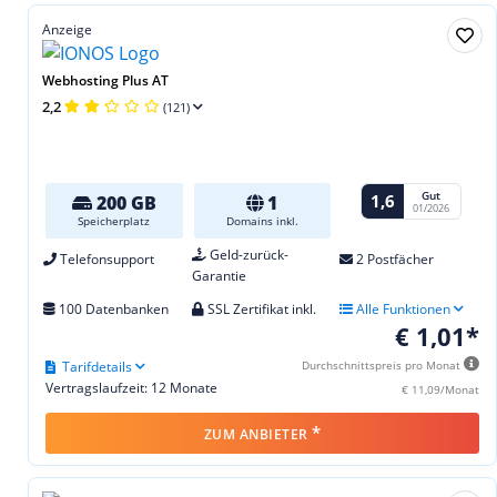
Anzeige
Webhosting Plus AT
2,2
(121)
Gut
1,6
200 GB
1
01/2026
Speicherplatz
Domains inkl.
Geld-zurück-
Telefonsupport
2 Postfächer
Garantie
100 Datenbanken
SSL Zertifikat inkl.
Alle Funktionen
€ 1,01*
Tarifdetails
Durchschnittspreis pro Monat
Vertragslaufzeit: 12 Monate
€ 11,09/Monat
*
ZUM ANBIETER