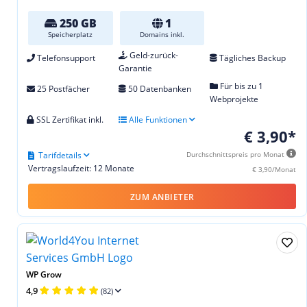
250 GB
1
Speicherplatz
Domains inkl.
Geld-zurück-
Telefonsupport
Tägliches Backup
Garantie
Für bis zu 1
25 Postfächer
50 Datenbanken
Webprojekte
SSL Zertifikat inkl.
Alle Funktionen
€ 3,90*
Tarifdetails
Durchschnittspreis pro Monat
Vertragslaufzeit: 12 Monate
€ 3,90/Monat
ZUM ANBIETER
WP Grow
4,9
(82)