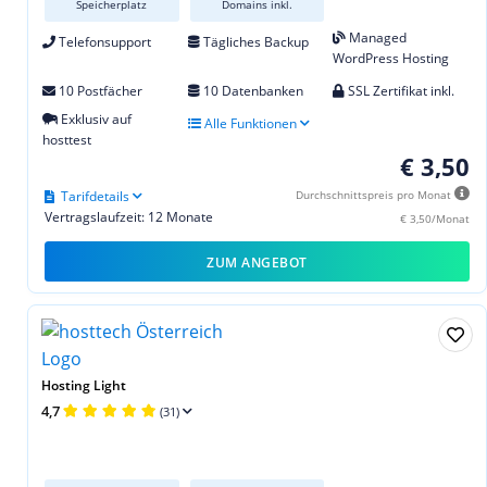
Speicherplatz
Domains inkl.
Managed
Telefonsupport
Tägliches Backup
WordPress Hosting
10 Postfächer
10 Datenbanken
SSL Zertifikat inkl.
Exklusiv auf
Alle Funktionen
hosttest
€ 3,50
Tarifdetails
Durchschnittspreis pro Monat
Vertragslaufzeit: 12 Monate
€ 3,50/Monat
ZUM ANGEBOT
Hosting Light
4,7
(31)