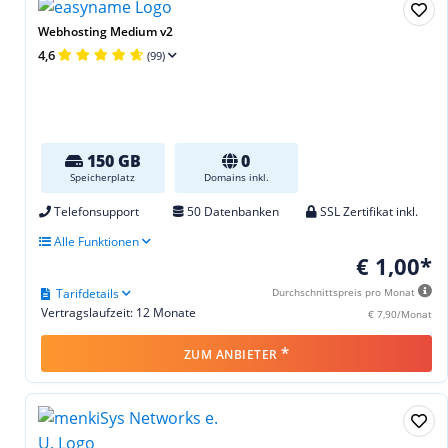
Webhosting Medium v2
4,6
(99)
150 GB
0
Speicherplatz
Domains inkl.
Telefonsupport
50 Datenbanken
SSL Zertifikat inkl.
Alle Funktionen
€ 1,00*
Tarifdetails
Durchschnittspreis pro Monat
Vertragslaufzeit: 12 Monate
€ 7,90/Monat
*
ZUM ANBIETER