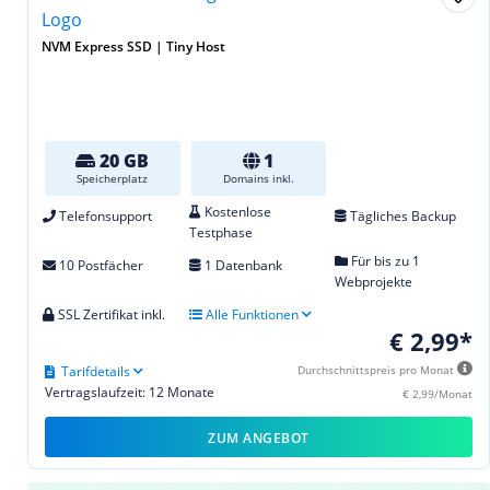
NVM Express SSD | Tiny Host
20 GB
1
Speicherplatz
Domains inkl.
Kostenlose
Telefonsupport
Tägliches Backup
Testphase
Für bis zu 1
10 Postfächer
1 Datenbank
Webprojekte
SSL Zertifikat inkl.
Alle Funktionen
€ 2,99*
Tarifdetails
Durchschnittspreis pro Monat
Vertragslaufzeit: 12 Monate
€ 2,99/Monat
ZUM ANGEBOT