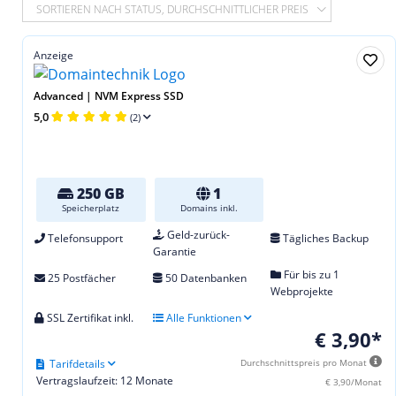
SORTIEREN NACH STATUS, DURCHSCHNITTLICHER PREIS
Anzeige
Advanced | NVM Express SSD
5,0
(2)
250 GB
1
Speicherplatz
Domains inkl.
Geld-zurück-
Telefonsupport
Tägliches Backup
Garantie
Für bis zu 1
25 Postfächer
50 Datenbanken
Webprojekte
SSL Zertifikat inkl.
Alle Funktionen
€ 3,90*
Tarifdetails
Durchschnittspreis pro Monat
Vertragslaufzeit: 12 Monate
€ 3,90/Monat