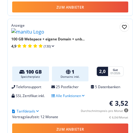
ZUM ANBIETER
Anzeige
100 GB Webspace + eigene Domain + unb...
4,9
(130)
Gut
2,0
100 GB
1
01/2026
Speicherplatz
Domains inkl.
Telefonsupport
25 Postfächer
5 Datenbanken
SSL Zertifikat inkl.
Alle Funktionen
€ 3,52
Tarifdetails
Durchschnittspreis pro Monat
Vertragslaufzeit: 12 Monate
€ 6,04/Monat
ZUM ANBIETER