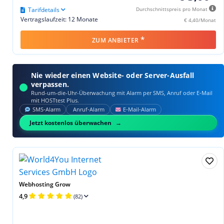
Tarifdetails
Durchschnittspreis pro Monat
Vertragslaufzeit: 12 Monate
€ 4,40/Monat
*
ZUM ANBIETER
Nie wieder einen Website- oder Server-Ausfall
verpassen.
Rund-um-die-Uhr-Überwachung mit Alarm per SMS, Anruf oder E‑Mail
mit HOSTtest Plus.
SMS‑Alarm
Anruf‑Alarm
E‑Mail‑Alarm
Jetzt kostenlos überwachen
Webhosting Grow
4,9
(82)