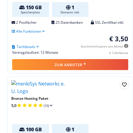
150 GB
1
Speicherplatz
Domains inkl.
2 Postfächer
25 Datenbanken
SSL Zertifikat inkl.
Alle Funktionen
€ 3,50
Tarifdetails
Durchschnittspreis pro Monat
Vertragslaufzeit: 12 Monate
€ 7,00/Monat
*
ZUM ANBIETER
Bronze Hosting Paket
5,0
(10)
100 GB
1