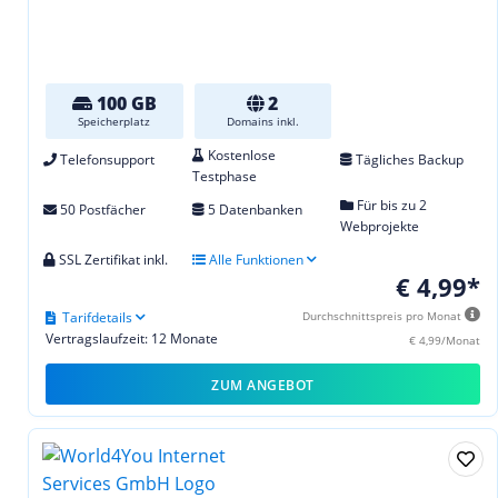
100 GB
2
Speicherplatz
Domains inkl.
Kostenlose
Telefonsupport
Tägliches Backup
Testphase
Für bis zu 2
50 Postfächer
5 Datenbanken
Webprojekte
SSL Zertifikat inkl.
Alle Funktionen
€ 4,99*
Tarifdetails
Durchschnittspreis pro Monat
Vertragslaufzeit: 12 Monate
€ 4,99/Monat
ZUM ANGEBOT