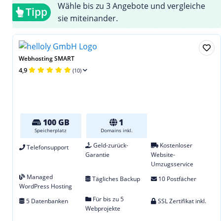
Wähle bis zu 3 Angebote und vergleiche
Tipp
sie miteinander.
Webhosting SMART
4,9
(10)
100 GB
1
Speicherplatz
Domains inkl.
Geld-zurück-
Kostenloser
Telefonsupport
Garantie
Website-
Umzugsservice
Managed
Tägliches Backup
10 Postfächer
WordPress Hosting
Für bis zu 5
5 Datenbanken
SSL Zertifikat inkl.
Webprojekte