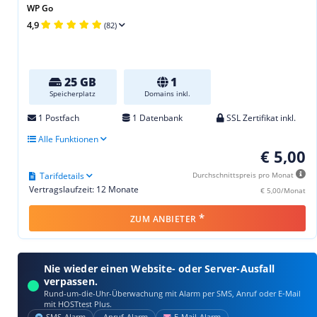
WP Go
4,9
(82)
25 GB
1
Speicherplatz
Domains inkl.
1 Postfach
1 Datenbank
SSL Zertifikat inkl.
Alle Funktionen
€ 5,00
Tarifdetails
Durchschnittspreis pro Monat
Vertragslaufzeit: 12 Monate
€ 5,00/Monat
*
ZUM ANBIETER
Nie wieder einen Website- oder Server-Ausfall
verpassen.
Rund-um-die-Uhr-Überwachung mit Alarm per SMS, Anruf oder E‑Mail
mit HOSTtest Plus.
SMS‑Alarm
Anruf‑Alarm
E‑Mail‑Alarm