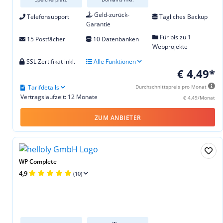
Geld-zurück-
Telefonsupport
Tägliches Backup
Garantie
Für bis zu 1
15 Postfächer
10 Datenbanken
Webprojekte
SSL Zertifikat inkl.
Alle Funktionen
€ 4,49*
Tarifdetails
Durchschnittspreis pro Monat
Vertragslaufzeit: 12 Monate
€ 4,49/Monat
ZUM ANBIETER
WP Complete
4,9
(10)