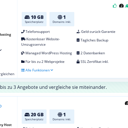
10 GB
1
Speicherplatz
Domains inkl.
Telefonsupport
Geld-zurück-Garantie
osting
Kostenloser Website-
Tägliches Backup
Umzugsservice
Managed WordPress Hosting
2 Datenbanken
Für bis zu 2 Webprojekte
SSL Zertifikat inkl.
Alle Funktionen
ergleichen
bis zu 3 Angebote und vergleiche sie miteinander.
20 GB
1
Speicherplatz
Domains inkl.
ny Host