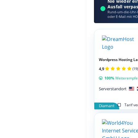
Nie wieder ei
Ausfall verpa
Rund-um-die-Uhr-Ü
oder E‑Mail mit HO
Wordpress Hosting L
4,9
(19)
100%
Weiterempfe
Serverstandort
Tarif v
Diamant