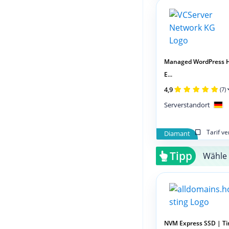
Managed WordPress H
E...
4,9
(7)
Serverstandort
Tarif v
Diamant
Tipp
Wähle 
NVM Express SSD | Ti