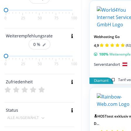
0
25
50
75
100
Weiterempfehlungsrate
Webhosting Go
0
%
4,9
(82)
100%
Weiterempfe
0
25
50
75
100
Serverstandort
Tarif v
Diamant
Zufriedenheit
Status
🔝HOSTtest exklusiv m
ALLE AUSGEWÄHLT
D...