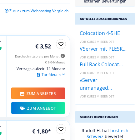
externen Bewertungen
Zurück zum Webhosting Vergleich
AKTUELLE AUSSCHREIBUNGEN
Colocation 4-5HE
e
VOR KURZEM BEENDET
€ 3,52
VServer mit PLESK...
Durchschnittspreis pro Monat
VOR KURZEM BEENDET
€ 6,04/Monat
Full Rack Colocat...
Vertragslaufzeit: 12 Monate
VOR KURZEM BEENDET
Tarifdetails
vServer
unmanaged...
ZUM ANBIETER
VOR KURZEM BEENDET
ZUM ANGEBOT
NEUESTE BEWERTUNGEN
e
€ 1,80*
Rudolf H. hat
hosttech
Schweiz
bewertet