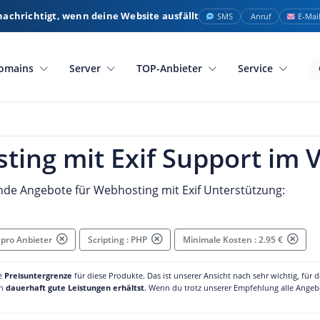
nachrichtigt, wenn deine Website ausfällt
SMS
Anruf
E-Mai
omains
Server
TOP-Anbieter
Service
ing mit Exif Support im V
nde Angebote für Webhosting mit Exif Unterstützung:
 pro Anbieter
Scripting : PHP
Minimale Kosten : 2.95 €
ne
Preisuntergrenze
für diese Produkte. Das ist unserer Ansicht nach sehr wichtig, für 
ch
dauerhaft gute Leistungen erhältst
. Wenn du trotz unserer Empfehlung alle Angebo