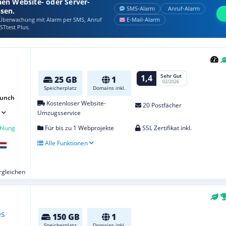
nen Website- oder Server-
SMS‑Alarm
Anruf‑Alarm
ssen.
berwachung mit Alarm per SMS, Anruf
E‑Mail‑Alarm
STtest Plus.
Sehr Gut
1,4
25 GB
1
02/2026
Speicherplatz
Domains inkl.
aunch
Kostenloser Website-
20 Postfächer
Umzugsservice
hlung
Für bis zu 1 Webprojekte
SSL Zertifikat inkl.
Alle Funktionen
ergleichen
150 GB
1
Speicherplatz
Domains inkl.