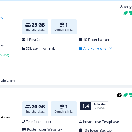
Anzeig
25 GB
1
Speicherplatz
Domains inkl.
1 Postfach
10 Datenbanken
SSL Zertifikat inkl.
Alle Funktionen
hlung
ergleichen
Sehr Gut
1,4
20 GB
1
01/2026
Speicherplatz
Domains inkl.
it de-
Telefonsupport
Kostenlose Testphase
Kostenloser Website-
Tägliches Backup