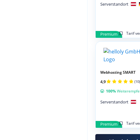
Serverstandort
Tarif v
Premium
Webhosting SMART
4,9
(10)
100%
Weiterempfe
Serverstandort
Tarif v
Premium