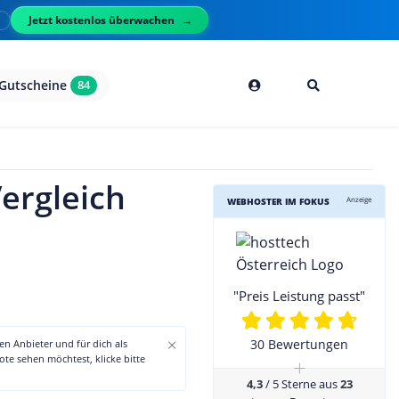
Jetzt kostenlos überwachen
l
Gutscheine
84
ergleich
Anzeige
WEBHOSTER IM FOKUS
"Preis Leistung passt"
×
30 Bewertungen
den Anbieter und für dich als
+
te sehen möchtest, klicke bitte
4,3
/ 5 Sterne aus
23