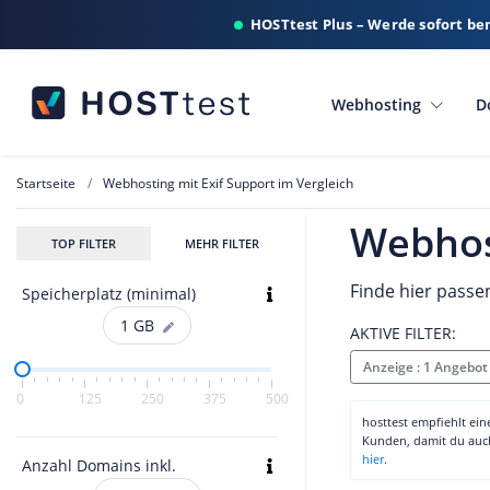
HOSTtest Plus – Werde sofort be
Webhosting
D
Startseite
Webhosting mit Exif Support im Vergleich
Webhost
TOP FILTER
MEHR FILTER
Finde hier passe
Speicherplatz (minimal)
1
GB
AKTIVE FILTER:
Anzeige : 1 Angebot
0
125
250
375
500
hosttest empfiehlt ei
Kunden, damit du au
hier
.
Anzahl Domains inkl.