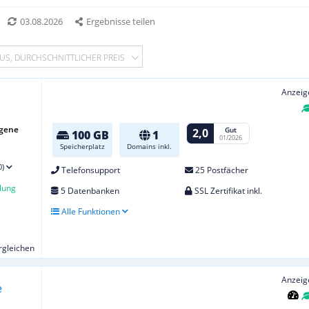
03.08.2026
Ergebnisse teilen
US, DURCHSCHNITTLICHER PREIS
Anzeig
igene
Gut
2,0
100 GB
1
01/2026
Speicherplatz
Domains inkl.
0)
Telefonsupport
25 Postfächer
lung
5 Datenbanken
SSL Zertifikat inkl.
Alle Funktionen
ergleichen
Anzeig