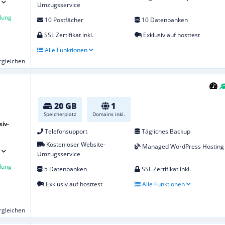
Umzugsservice
lung
10 Postfächer
10 Datenbanken
SSL Zertifikat inkl.
Exklusiv auf hosttest
Alle Funktionen
ergleichen
20 GB
1
Speicherplatz
Domains inkl.
iv-
Telefonsupport
Tägliches Backup
Kostenloser Website-
Managed WordPress Hosting
Umzugsservice
lung
5 Datenbanken
SSL Zertifikat inkl.
Exklusiv auf hosttest
Alle Funktionen
ergleichen