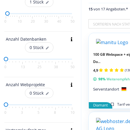
1
Stück
15
von 17 Angeboten.*
0
10
20
30
40
50
SORTIEREN NACH STAT
Anzahl Datenbanken
0
Stück
100 GB Webspace + e
Do...
0
13
25
38
50
4,9
(13
98%
Weiterempfeh
Anzahl Webprojekte
Serverstandort
0
Stück
Tarif v
Diamant
0
3
5
8
10