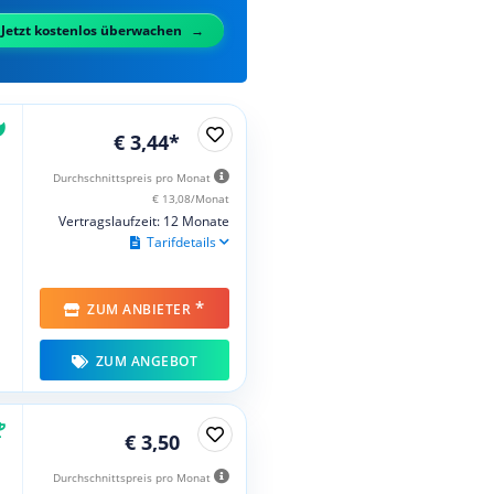
Jetzt kostenlos überwachen
€ 3,44*
Durchschnittspreis pro Monat
€ 13,08/Monat
Vertragslaufzeit: 12 Monate
Tarifdetails
*
ZUM ANBIETER
ZUM ANGEBOT
€ 3,50
Durchschnittspreis pro Monat