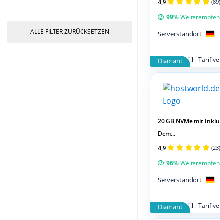
4,9
(89)
99%
Weiterempfeh
ALLE FILTER ZURÜCKSETZEN
Serverstandort
Tarif v
Diamant
20 GB NVMe mit Inklus
Dom...
4,9
(23)
96%
Weiterempfeh
Serverstandort
Tarif v
Diamant