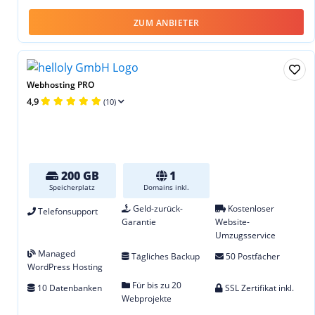
ZUM ANBIETER
Webhosting PRO
4,9
(10)
200 GB
1
Speicherplatz
Domains inkl.
Geld-zurück-
Kostenloser
Telefonsupport
Garantie
Website-
Umzugsservice
Managed
Tägliches Backup
50 Postfächer
WordPress Hosting
Für bis zu 20
10 Datenbanken
SSL Zertifikat inkl.
Webprojekte