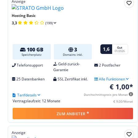
Anzeige
Hosting Basic
3,3
(199)
Gut
1,6
100 GB
3
01/2026
Speicherplatz
Domains inkl.
Geld-zurück-
Telefonsupport
2 Postfächer
Garantie
25 Datenbanken
SSL Zertifikat inkl.
Alle Funktionen
€ 1,00*
Tarifdetails
Durchschnittspreis pro Monat
Vertragslaufzeit: 12 Monate
€ 9,00/Monat
*
ZUM ANBIETER
Anzeige