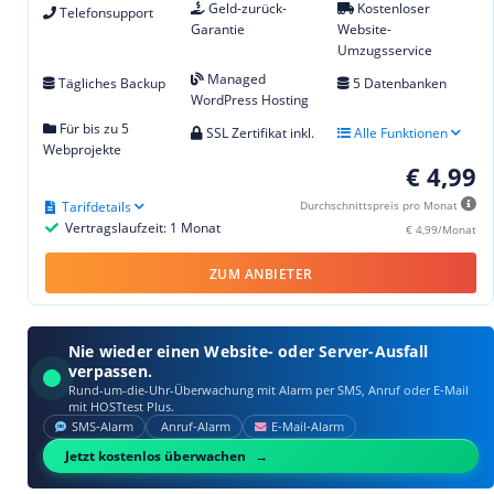
Geld-zurück-
Kostenloser
Telefonsupport
Garantie
Website-
Umzugsservice
Managed
Tägliches Backup
5 Datenbanken
WordPress Hosting
Für bis zu 5
SSL Zertifikat inkl.
Alle Funktionen
Webprojekte
€ 4,99
Tarifdetails
Durchschnittspreis pro Monat
Vertragslaufzeit: 1 Monat
€ 4,99/Monat
ZUM ANBIETER
Nie wieder einen Website- oder Server-Ausfall
verpassen.
Rund-um-die-Uhr-Überwachung mit Alarm per SMS, Anruf oder E‑Mail
mit HOSTtest Plus.
SMS‑Alarm
Anruf‑Alarm
E‑Mail‑Alarm
Jetzt kostenlos überwachen