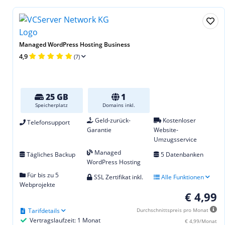
Managed WordPress Hosting Business
4,9
(7)
25 GB
1
Speicherplatz
Domains inkl.
Geld-zurück-
Kostenloser
Telefonsupport
Garantie
Website-
Umzugsservice
Managed
Tägliches Backup
5 Datenbanken
WordPress Hosting
Für bis zu 5
SSL Zertifikat inkl.
Alle Funktionen
Webprojekte
€ 4,99
Tarifdetails
Durchschnittspreis pro Monat
Vertragslaufzeit: 1 Monat
€ 4,99/Monat