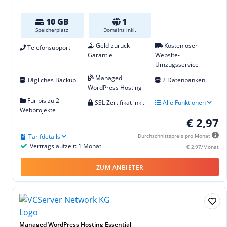
10 GB
1
Speicherplatz
Domains inkl.
Geld-zurück-
Kostenloser
Telefonsupport
Garantie
Website-
Umzugsservice
Managed
Tägliches Backup
2 Datenbanken
WordPress Hosting
Für bis zu 2
SSL Zertifikat inkl.
Alle Funktionen
Webprojekte
€ 2,97
Tarifdetails
Durchschnittspreis pro Monat
Vertragslaufzeit: 1 Monat
€ 2,97/Monat
ZUM ANBIETER
Managed WordPress Hosting Essential