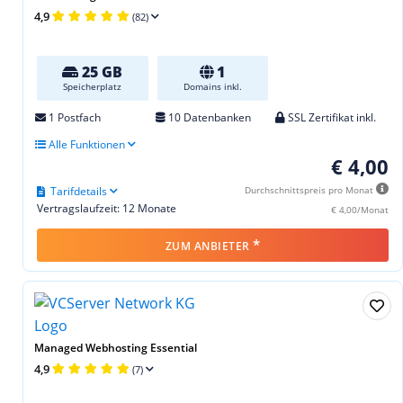
4,9
(82)
25 GB
1
Speicherplatz
Domains inkl.
1 Postfach
10 Datenbanken
SSL Zertifikat inkl.
Alle Funktionen
€ 4,00
Tarifdetails
Durchschnittspreis pro Monat
Vertragslaufzeit: 12 Monate
€ 4,00/Monat
*
ZUM ANBIETER
Managed Webhosting Essential
4,9
(7)