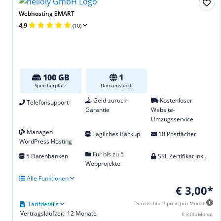
Webhosting SMART
4,9
(10)
100 GB
1
Speicherplatz
Domains inkl.
Geld-zurück-
Kostenloser
Telefonsupport
Garantie
Website-
Umzugsservice
Managed
Tägliches Backup
10 Postfächer
WordPress Hosting
Für bis zu 5
5 Datenbanken
SSL Zertifikat inkl.
Webprojekte
Alle Funktionen
€ 3,00*
Tarifdetails
Durchschnittspreis pro Monat
Vertragslaufzeit: 12 Monate
€ 3,00/Monat