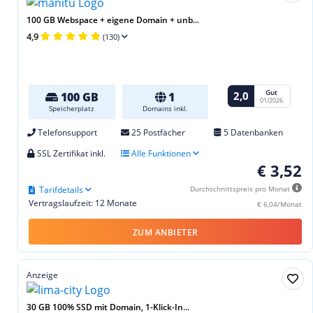
100 GB Webspace + eigene Domain + unb...
4,9
(130)
Gut
2,0
100 GB
1
01/2026
Speicherplatz
Domains inkl.
Telefonsupport
25 Postfächer
5 Datenbanken
SSL Zertifikat inkl.
Alle Funktionen
€ 3,52
Tarifdetails
Durchschnittspreis pro Monat
Vertragslaufzeit: 12 Monate
€ 6,04/Monat
ZUM ANBIETER
Anzeige
30 GB 100% SSD mit Domain, 1-Klick-In...