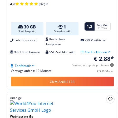
4,9
(863)
Sehr Gut
1,2
30 GB
1
01/2026
Speicherplatz
Domains inkl.
Kostenlose
Telefonsupport
999 Postfächer
Testphase
999 Datenbanken
SSL Zertifikat inkl.
Alle Funktionen
€ 2,88*
Tarifdetails
Durchschnittspreis pro Monat
Vertragslaufzeit: 12 Monate
€ 3,50/Monat
ZUM ANBIETER
Anzeige
Webhosting Go