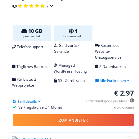
4,9
(7)
10 GB
1
Speicherplatz
Domains inkl.
Geld-zurück-
Kostenloser
Telefonsupport
Garantie
Website-
Umzugsservice
Managed
Tägliches Backup
2 Datenbanken
WordPress Hosting
Für bis zu 2
SSL Zertifikat inkl.
Alle Funktionen
Webprojekte
€ 2,97
Tarifdetails
Durchschnittspreis pro Monat
Vertragslaufzeit: 1 Monat
€ 2,97/Monat
ZUM ANBIETER