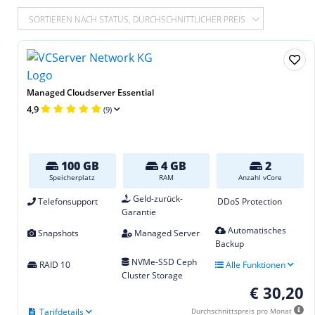
SORTIEREN NACH STATUS, DURCHSCHNITTLICHER PREIS
Managed Cloudserver Essential
4,9
(9)
100 GB
4 GB
2
Speicherplatz
RAM
Anzahl vCore
Geld-zurück-
Telefonsupport
DDoS Protection
Garantie
Automatisches
Snapshots
Managed Server
Backup
NVMe-SSD Ceph
RAID 10
Alle Funktionen
Cluster Storage
€ 30,20
Tarifdetails
Durchschnittspreis pro Monat