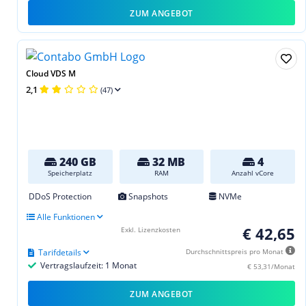
ZUM ANGEBOT
Cloud VDS M
2,1
(47)
240 GB
32 MB
4
Speicherplatz
RAM
Anzahl vCore
DDoS Protection
Snapshots
NVMe
Alle Funktionen
€ 42,65
Exkl. Lizenzkosten
Tarifdetails
Durchschnittspreis pro Monat
Vertragslaufzeit: 1 Monat
€ 53,31/Monat
ZUM ANGEBOT