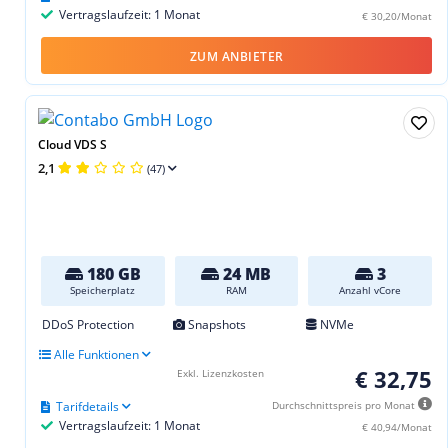
Vertragslaufzeit: 1 Monat
€ 30,20/Monat
ZUM ANBIETER
Cloud VDS S
2,1
(47)
180 GB
24 MB
3
Speicherplatz
RAM
Anzahl vCore
DDoS Protection
Snapshots
NVMe
Alle Funktionen
€ 32,75
Exkl. Lizenzkosten
Tarifdetails
Durchschnittspreis pro Monat
Vertragslaufzeit: 1 Monat
€ 40,94/Monat