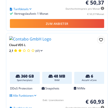
€ 50,37
Tarifdetails
Durchschnittspreis pro Monat
Vertragslaufzeit: 1 Monat
€ 50,37/Monat
ZUM ANBIETER
Cloud VDS L
2,1
(47)
360 GB
48 MB
6
Speicherplatz
RAM
Anzahl vCore
DDoS Protection
Snapshots
NVMe
Alle Funktionen
€ 60,93
Exkl. Lizenzkosten
Durchschnittspreis pro Monat