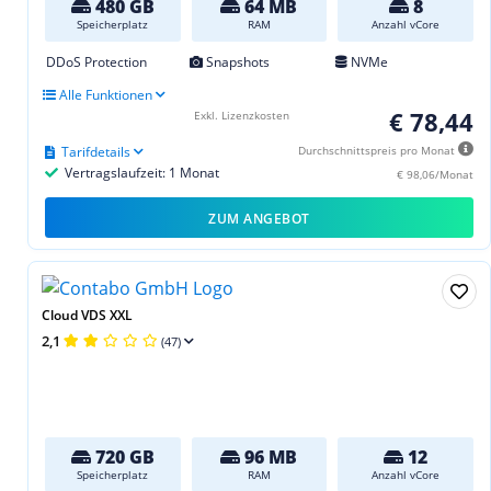
480 GB
64 MB
8
Speicherplatz
RAM
Anzahl vCore
DDoS Protection
Snapshots
NVMe
Alle Funktionen
€ 78,44
Exkl. Lizenzkosten
Tarifdetails
Durchschnittspreis pro Monat
Vertragslaufzeit: 1 Monat
€ 98,06/Monat
ZUM ANGEBOT
Cloud VDS XXL
2,1
(47)
720 GB
96 MB
12
Speicherplatz
RAM
Anzahl vCore