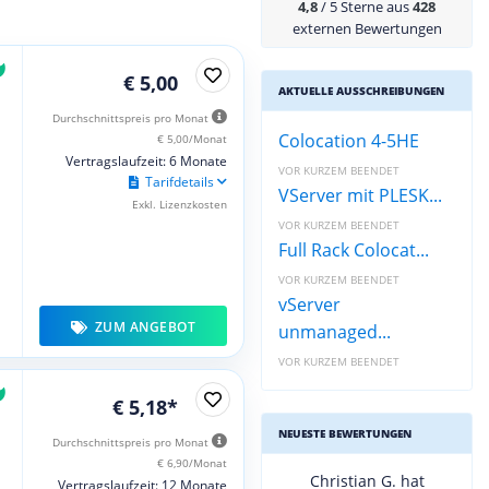
4,8
/ 5 Sterne aus
428
externen Bewertungen
€ 5,00
AKTUELLE AUSSCHREIBUNGEN
Durchschnittspreis pro Monat
Colocation 4-5HE
€ 5,00/Monat
Vertragslaufzeit: 6 Monate
VOR KURZEM BEENDET
Tarifdetails
VServer mit PLESK...
Exkl. Lizenzkosten
VOR KURZEM BEENDET
Full Rack Colocat...
VOR KURZEM BEENDET
vServer
ZUM ANGEBOT
unmanaged...
VOR KURZEM BEENDET
€ 5,18*
NEUESTE BEWERTUNGEN
Durchschnittspreis pro Monat
€ 6,90/Monat
Christian G. hat
Vertragslaufzeit: 12 Monate