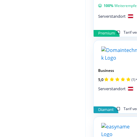
100%
Weiterempfe
Serverstandort
Tarif v
Premium
Business
5,0
(1)
Serverstandort
Tarif v
Diamant