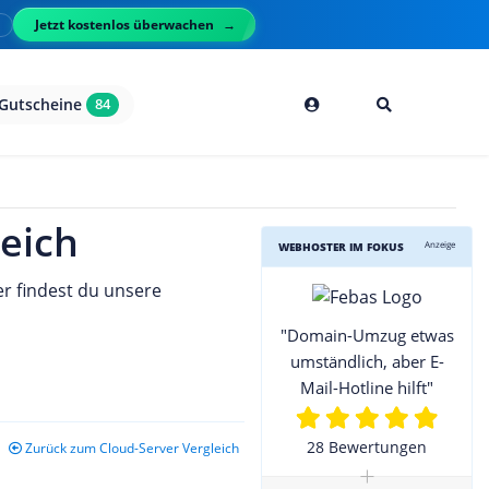
Jetzt kostenlos überwachen
l
Gutscheine
84
eich
Anzeige
WEBHOSTER IM FOKUS
er findest du unsere
"Domain-Umzug etwas
umständlich, aber E-
Mail-Hotline hilft"
28 Bewertungen
Zurück zum Cloud-Server Vergleich
+