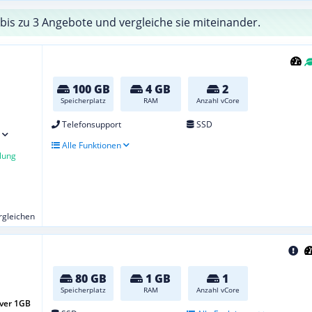
bis zu 3 Angebote und vergleiche sie miteinander.
100 GB
4 GB
2
Speicherplatz
RAM
Anzahl vCore
Telefonsupport
SSD
Alle Funktionen
lung
ergleichen
80 GB
1 GB
1
Speicherplatz
RAM
Anzahl vCore
ver 1GB