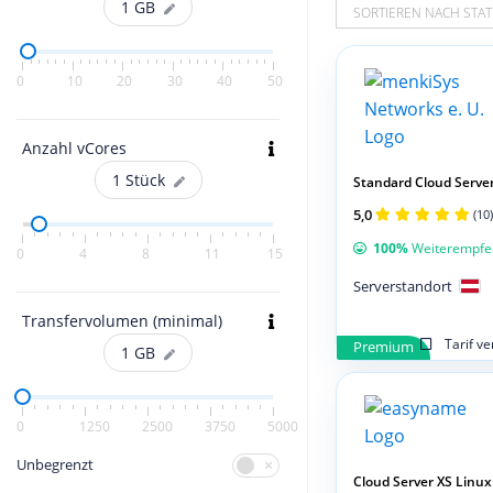
1
GB
SORTIEREN NACH STAT
0
10
20
30
40
50
Anzahl vCores
1
Stück
Standard Cloud Serve
5,0
(10)
100%
Weiterempfe
0
4
8
11
15
Serverstandort
Transfervolumen (minimal)
Tarif v
Premium
1
GB
0
1250
2500
3750
5000
Unbegrenzt
Cloud Server XS Linux