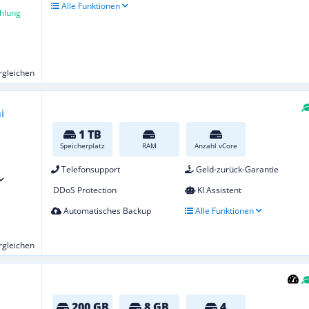
Alle Funktionen
hlung
ergleichen
1 TB
Speicherplatz
RAM
Anzahl vCore
Telefonsupport
Geld-zurück-Garantie
DDoS Protection
KI Assistent
Automatisches Backup
Alle Funktionen
ergleichen
200 GB
8 GB
4