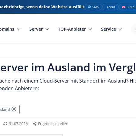
nachrichtigt, wenn deine Website ausfällt
SMS
Anruf
E-Mai
omains
Server
TOP-Anbieter
Service
erver im Ausland im Vergl
Suche nach einem Cloud-Server mit Standort im Ausland? Hi
enden Anbietern:
Ausland
31.07.2026
Ergebnisse teilen