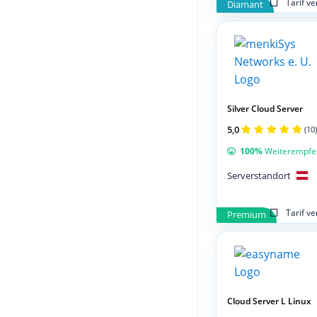
Tarif v
Diamant
Silver Cloud Server
5,0
(10)
100%
Weiterempfe
Serverstandort
Tarif v
Premium
Cloud Server L Linux