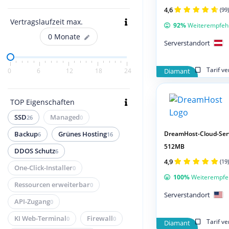
4,6
(99)
Vertragslaufzeit max.
92%
Weiterempfeh
0
Monate
Serverstandort
Tarif v
0
6
12
18
24
Diamant
TOP Eigenschaften
SSD
Managed
26
0
DreamHost-Cloud-Ser
Backup
Grünes Hosting
6
16
512MB
DDOS Schutz
6
4,9
(19)
One-Click-Installer
0
100%
Weiterempfe
Ressourcen erweiterbar
0
Serverstandort
API-Zugang
0
KI Web-Terminal
Firewall
0
0
Tarif v
Diamant