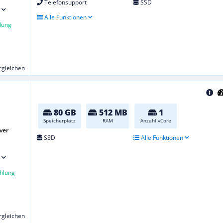
Telefonsupport
SSD
Alle Funktionen
lung
ergleichen
80 GB
512 MB
1
Speicherplatz
RAM
Anzahl vCore
ver
SSD
Alle Funktionen
hlung
ergleichen