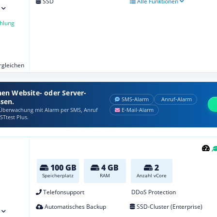
SSD
Alle Funktionen
hlung
ergleichen
nen Website- oder Server-
SMS‑Alarm
Anruf‑Alarm
ssen.
berwachung mit Alarm per SMS, Anruf
E‑Mail‑Alarm
STtest Plus.
100 GB
4 GB
2
Speicherplatz
RAM
Anzahl vCore
Telefonsupport
DDoS Protection
Automatisches Backup
SSD-Cluster (Enterprise)