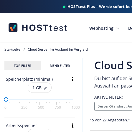
HOSTtest Plus – Werde sofort be
Webhosting
D
Startseite
Cloud Server im Ausland im Vergleich
Cloud S
TOP FILTER
MEHR FILTER
Du bist auf der 
Speicherplatz (minimal)
Auswahl an pass
1
GB
AKTIVE FILTER:
Server-Standort : 
0
250
500
750
1000
15
von 27 Angeboten.*
Arbeitsspeicher