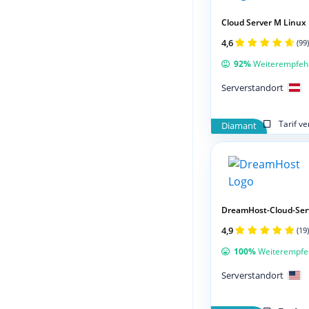
Cloud Server M Linux
4,6
(99)
92%
Weiterempfeh
Serverstandort
Tarif v
Diamant
DreamHost-Cloud-Ser
4,9
(19)
100%
Weiterempfe
Serverstandort