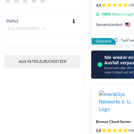
4,9
(19)
100%
Weiterempfe
Status
Serverstandort
ALLE AUSGEWÄHLT
Tarif v
Diamant
Nie wieder ei
ALLE FILTER ZURÜCKSETZEN
Ausfall verpa
Rund-um-die-Uhr-Ü
oder E‑Mail mit HO
Bronze Cloud Server
5,0
(10)