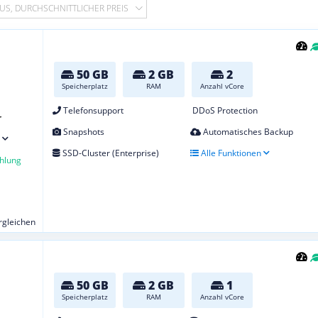
US, DURCHSCHNITTLICHER PREIS
50 GB
2 GB
2
Speicherplatz
RAM
Anzahl vCore
Telefonsupport
DDoS Protection
r
Snapshots
Automatisches Backup
SSD-Cluster (Enterprise)
Alle Funktionen
hlung
ergleichen
50 GB
2 GB
1
Speicherplatz
RAM
Anzahl vCore