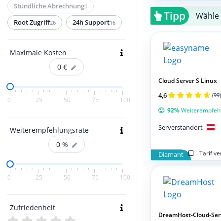
Stündliche Abrechnung
0
Tipp
Wähle 
Root Zugriff
24h Support
26
16
Maximale Kosten
0
€
Cloud Server S Linux
4,6
(99)
0
25
50
75
100
92%
Weiterempfeh
Serverstandort
Weiterempfehlungsrate
0
%
Tarif v
Diamant
0
25
50
75
100
Zufriedenheit
DreamHost-Cloud-Ser