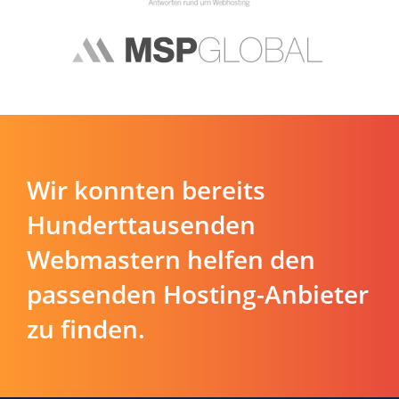
Wir konnten bereits
Hunderttausenden
Webmastern helfen den
passenden Hosting-Anbieter
zu finden.