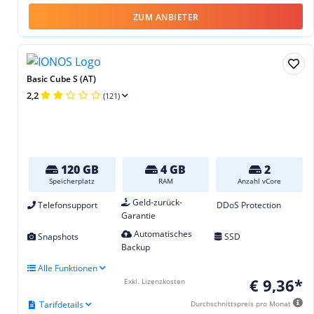
ZUM ANBIETER
Basic Cube S (AT)
2,2
(121)
120 GB
4 GB
2
Speicherplatz
RAM
Anzahl vCore
Geld-zurück-
Telefonsupport
DDoS Protection
Garantie
Automatisches
Snapshots
SSD
Backup
Alle Funktionen
€ 9,36*
Exkl. Lizenzkosten
Tarifdetails
Durchschnittspreis pro Monat