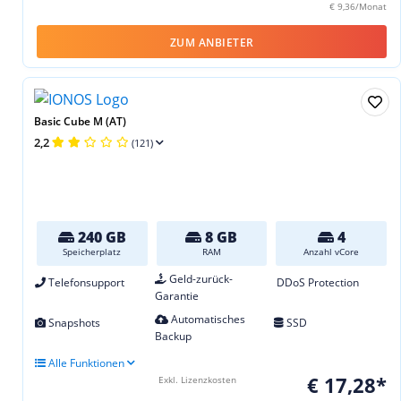
€ 9,36/Monat
ZUM ANBIETER
Basic Cube M (AT)
2,2
(121)
240 GB
8 GB
4
Speicherplatz
RAM
Anzahl vCore
Geld-zurück-
Telefonsupport
DDoS Protection
Garantie
Automatisches
Snapshots
SSD
Backup
Alle Funktionen
€ 17,28*
Exkl. Lizenzkosten