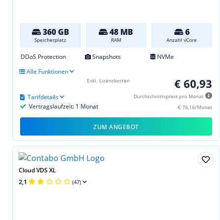
360 GB
48 MB
6
Speicherplatz
RAM
Anzahl vCore
DDoS Protection
Snapshots
NVMe
Alle Funktionen
€ 60,93
Exkl. Lizenzkosten
Tarifdetails
Durchschnittspreis pro Monat
Vertragslaufzeit: 1 Monat
€ 76,16/Monat
ZUM ANGEBOT
Cloud VDS XL
2,1
(47)