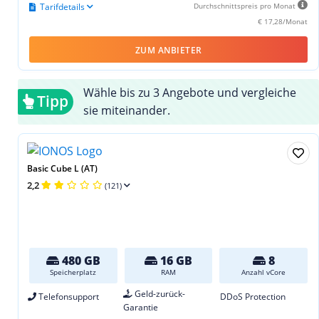
Tarifdetails
Durchschnittspreis pro Monat
€ 17,28/Monat
ZUM ANBIETER
Wähle bis zu 3 Angebote und vergleiche
Tipp
sie miteinander.
Basic Cube L (AT)
2,2
(121)
480 GB
16 GB
8
Speicherplatz
RAM
Anzahl vCore
Geld-zurück-
Telefonsupport
DDoS Protection
Garantie