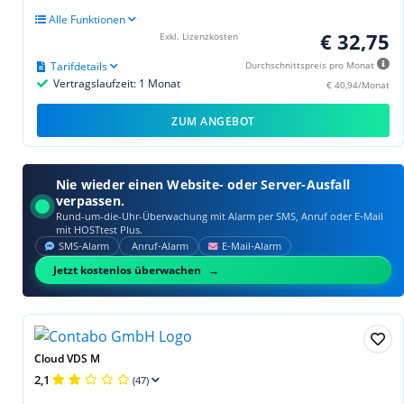
Alle Funktionen
€ 32,75
Exkl. Lizenzkosten
Tarifdetails
Durchschnittspreis pro Monat
Vertragslaufzeit: 1 Monat
€ 40,94/Monat
ZUM ANGEBOT
Nie wieder einen Website- oder Server-Ausfall
verpassen.
Rund-um-die-Uhr-Überwachung mit Alarm per SMS, Anruf oder E‑Mail
mit HOSTtest Plus.
SMS‑Alarm
Anruf‑Alarm
E‑Mail‑Alarm
Jetzt kostenlos überwachen
Cloud VDS M
2,1
(47)