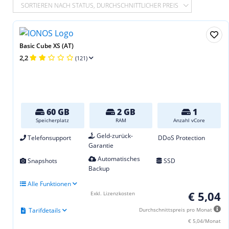
SORTIEREN NACH STATUS, DURCHSCHNITTLICHER PREIS
Basic Cube XS (AT)
2,2
(121)
60 GB
2 GB
1
Speicherplatz
RAM
Anzahl vCore
Geld-zurück-
Telefonsupport
DDoS Protection
Garantie
Automatisches
Snapshots
SSD
Backup
Alle Funktionen
€ 5,04
Exkl. Lizenzkosten
Tarifdetails
Durchschnittspreis pro Monat
€ 5,04/Monat