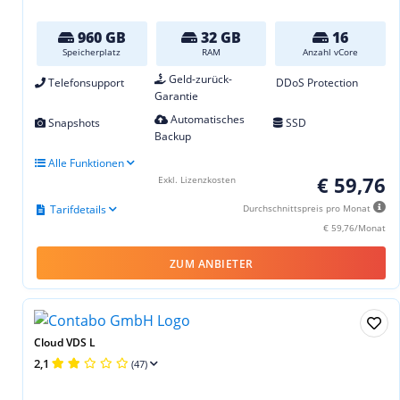
960 GB
32 GB
16
Speicherplatz
RAM
Anzahl vCore
Geld-zurück-
Telefonsupport
DDoS Protection
Garantie
Automatisches
Snapshots
SSD
Backup
Alle Funktionen
€ 59,76
Exkl. Lizenzkosten
Tarifdetails
Durchschnittspreis pro Monat
€ 59,76/Monat
ZUM ANBIETER
Cloud VDS L
2,1
(47)