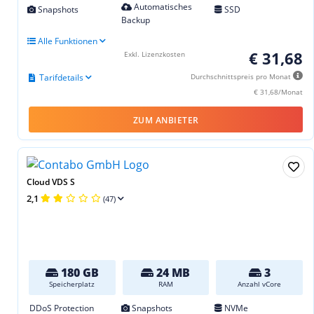
Automatisches
Snapshots
SSD
Backup
Alle Funktionen
€ 31,68
Exkl. Lizenzkosten
Tarifdetails
Durchschnittspreis pro Monat
€ 31,68/Monat
ZUM ANBIETER
Cloud VDS S
2,1
(47)
180 GB
24 MB
3
Speicherplatz
RAM
Anzahl vCore
DDoS Protection
Snapshots
NVMe