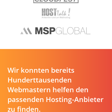
Wir konnten bereits
Hunderttausenden
Webmastern helfen den
passenden Hosting-Anbieter
zu finden.