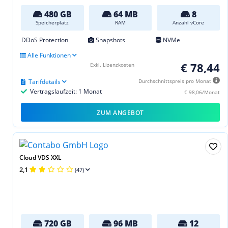
480 GB
64 MB
8
Speicherplatz
RAM
Anzahl vCore
DDoS Protection
Snapshots
NVMe
Alle Funktionen
€ 78,44
Exkl. Lizenzkosten
Tarifdetails
Durchschnittspreis pro Monat
Vertragslaufzeit: 1 Monat
€ 98,06/Monat
ZUM ANGEBOT
Cloud VDS XXL
2,1
(47)
720 GB
96 MB
12