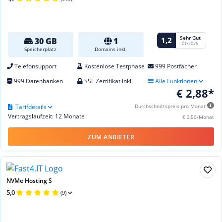
Sehr Gut
1,2
30 GB
1
01/2026
Speicherplatz
Domains inkl.
Telefonsupport
Kostenlose Testphase
999 Postfächer
999 Datenbanken
SSL Zertifikat inkl.
Alle Funktionen
€ 2,88*
Tarifdetails
Durchschnittspreis pro Monat
Vertragslaufzeit: 12 Monate
€ 3,50/Monat
ZUM ANBIETER
NVMe Hosting S
5,0
(9)