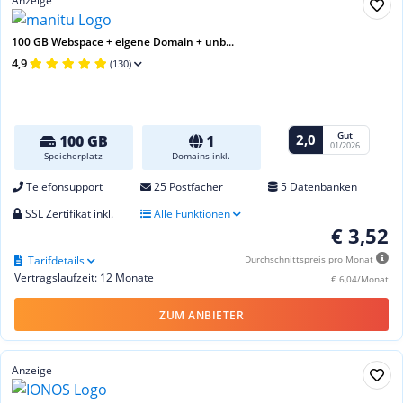
Anzeige
100 GB Webspace + eigene Domain + unb...
4,9
(130)
Gut
2,0
100 GB
1
01/2026
Speicherplatz
Domains inkl.
Telefonsupport
25 Postfächer
5 Datenbanken
SSL Zertifikat inkl.
Alle Funktionen
€ 3,52
Tarifdetails
Durchschnittspreis pro Monat
Vertragslaufzeit: 12 Monate
€ 6,04/Monat
ZUM ANBIETER
Anzeige