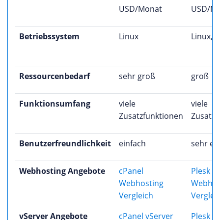
USD/Monat
USD/Mo
Betriebssystem
Linux
Linux, 
Ressourcenbedarf
sehr groß
groß
Funktionsumfang
viele
viele
Zusatzfunktionen
Zusatzf
Benutzerfreundlichkeit
einfach
sehr ei
Webhosting Angebote
cPanel
Plesk
Webhosting
Webhos
Vergleich
Verglei
vServer Angebote
cPanel vServer
Plesk v