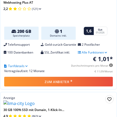
Webhosting Plus AT
2,2
(121)
Gut
1,6
200 GB
1
01/2026
Speicherplatz
Domains inkl.
Telefonsupport
Geld-zurück-Garantie
2 Postfächer
100 Datenbanken
SSL Zertifikat inkl.
Alle Funktionen
€ 1,01*
Tarifdetails
Durchschnittspreis pro Monat
Vertragslaufzeit: 12 Monate
€ 11,09/Monat
*
ZUM ANBIETER
Anzeige
30 GB 100% SSD mit Domain, 1-Klick-In...
4,9
(863)