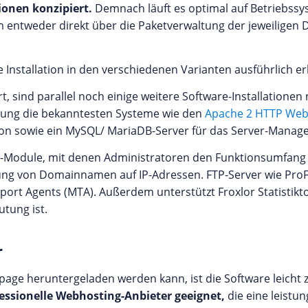
ionen konzipiert.
Demnach läuft es optimal auf Betriebss
 entweder direkt über die Paketverwaltung der jeweiligen D
 Installation in den verschiedenen Varianten ausführlich erkl
, sind parallel noch einige weitere Software-Installationen
dung die bekanntesten Systeme wie den
Apache 2 HTTP Web
tion sowie ein MySQL/ MariaDB-Server für das Server-Manage
are-Module, mit denen Administratoren den Funktionsumfang
ng von Domainnamen auf IP-Adressen. FTP-Server wie ProF
sport Agents (MTA). Außerdem unterstützt Froxlor Statistikt
tung ist.
r
age heruntergeladen werden kann, ist die Software leicht 
fessionelle Webhosting-Anbieter geeignet,
die eine leistu