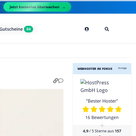
Jetzt kostenlos überwachen
l
Gutscheine
84
Anzeige
WEBHOSTER IM FOKUS
"Bester Hoster"
16 Bewertungen
+
4,9
/ 5 Sterne aus
157