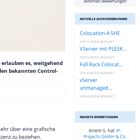
externen Bewertungen
AKTUELLE AUSSCHREIBUNGEN
Colocation 4-5HE
VOR KURZEM BEENDET
VServer mit PLESK...
VOR KURZEM BEENDET
 erlauben es, weitgehend
Full Rack Colocat...
den bekannten Control-
VOR KURZEM BEENDET
vServer
unmanaged...
VOR KURZEM BEENDET
NEUESTE BEWERTUNGEN
ehr über eine grafische
Artem S. hat
IP-
zenz zu beziehen.
Projects GmbH & Co.