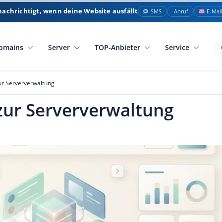
nachrichtigt, wenn deine Website ausfällt
SMS
Anruf
E-Mai
omains
Server
TOP-Anbieter
Service
zur Serververwaltung
 zur Serververwaltung