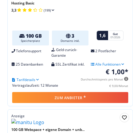
Hosting Basic
3,3
(199)
Gut
1,6
100 GB
3
01/2026
Speicherplatz
Domains inkl.
Geld-zurück-
Telefonsupport
2 Postfächer
Garantie
25 Datenbanken
SSL Zertifikat inkl.
Alle Funktionen
€ 1,00*
Tarifdetails
Durchschnittspreis pro Monat
Vertragslaufzeit: 12 Monate
€ 9,00/Monat
*
ZUM ANBIETER
Anzeige
100 GB Webspace + eigene Domain + unb...