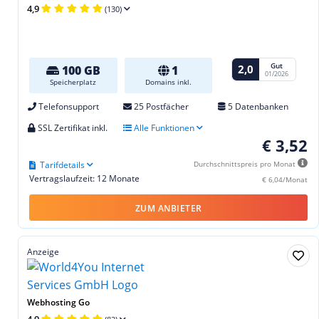
4,9
(130)
Gut
2,0
100 GB
1
01/2026
Speicherplatz
Domains inkl.
Telefonsupport
25 Postfächer
5 Datenbanken
SSL Zertifikat inkl.
Alle Funktionen
€ 3,52
Tarifdetails
Durchschnittspreis pro Monat
Vertragslaufzeit: 12 Monate
€ 6,04/Monat
ZUM ANBIETER
Anzeige
Webhosting Go
4,9