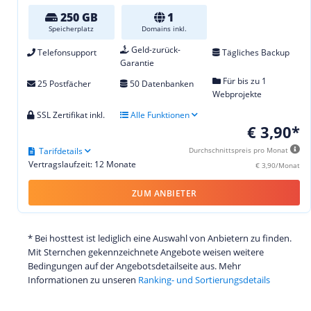
250 GB
1
Speicherplatz
Domains inkl.
Geld-zurück-
Telefonsupport
Tägliches Backup
Garantie
Für bis zu 1
25 Postfächer
50 Datenbanken
Webprojekte
SSL Zertifikat inkl.
Alle Funktionen
€ 3,90*
Tarifdetails
Durchschnittspreis pro Monat
Vertragslaufzeit: 12 Monate
€ 3,90/Monat
ZUM ANBIETER
* Bei hosttest ist lediglich eine Auswahl von Anbietern zu finden.
Mit Sternchen gekennzeichnete Angebote weisen weitere
Bedingungen auf der Angebotsdetailseite aus. Mehr
Informationen zu unseren
Ranking- und Sortierungsdetails