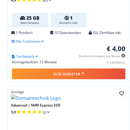
(82)
25 GB
1
Speicherplatz
Domains inkl.
1 Postfach
10 Datenbanken
SSL Zertifikat inkl.
Alle Funktionen
€ 4,00
Tarifdetails
Durchschnittspreis pro Monat
Vertragslaufzeit: 12 Monate
€ 4,00/Monat
*
ZUM ANBIETER
Anzeige
Advanced | NVM Express SSD
5,0
(2)