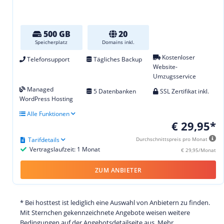
500 GB
20
Speicherplatz
Domains inkl.
Kostenloser
Telefonsupport
Tägliches Backup
Website-
Umzugsservice
Managed
5 Datenbanken
SSL Zertifikat inkl.
WordPress Hosting
Alle Funktionen
€ 29,95*
Tarifdetails
Durchschnittspreis pro Monat
Vertragslaufzeit: 1 Monat
€ 29,95/Monat
ZUM ANBIETER
* Bei hosttest ist lediglich eine Auswahl von Anbietern zu finden.
Mit Sternchen gekennzeichnete Angebote weisen weitere
Bedingungen auf der Angebotsdetailseite aus. Mehr