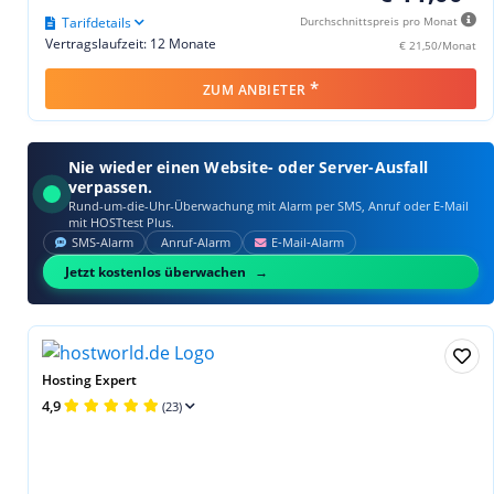
Tarifdetails
Durchschnittspreis pro Monat
Vertragslaufzeit: 12 Monate
€ 21,50/Monat
*
ZUM ANBIETER
Nie wieder einen Website- oder Server-Ausfall
verpassen.
Rund-um-die-Uhr-Überwachung mit Alarm per SMS, Anruf oder E‑Mail
mit HOSTtest Plus.
SMS‑Alarm
Anruf‑Alarm
E‑Mail‑Alarm
Jetzt kostenlos überwachen
Hosting Expert
4,9
(23)