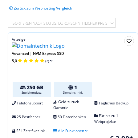
Zurück zum Webhosting Vergleich
SORTIEREN NACH STATUS, DURCHSCHNITTLICHER PREIS
Anzeige
Advanced | NVM Express SSD
5,0
(2)
250 GB
1
Speicherplatz
Domains inkl.
Geld-zurück-
Telefonsupport
Tägliches Backup
Garantie
Für bis zu 1
25 Postfächer
50 Datenbanken
Webprojekte
SSL Zertifikat inkl.
Alle Funktionen