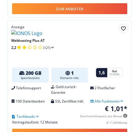
ZUM ANBIETER
Anzeige
Webhosting Plus AT
2,2
(121)
Gut
1,6
200 GB
1
01/2026
Speicherplatz
Domains inkl.
Geld-zurück-
Telefonsupport
2 Postfächer
Garantie
100 Datenbanken
SSL Zertifikat inkl.
Alle Funktionen
€ 1,01*
Tarifdetails
Durchschnittspreis pro Monat
Vertragslaufzeit: 12 Monate
€ 11,09/Monat