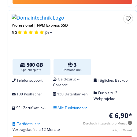
Professional | NVM Express SSD
5,0
(2)
500 GB
3
Speicherplatz
Domains inkl.
Geld-zurück-
Telefonsupport
Tägliches Backup
Garantie
Für bis zu 3
100 Postfächer
150 Datenbanken
Webprojekte
SSL Zertifikat inkl.
Alle Funktionen
€ 6,90*
Tarifdetails
Durchschnittspreis pro Monat
Vertragslaufzeit: 12 Monate
€ 6,90/Monat