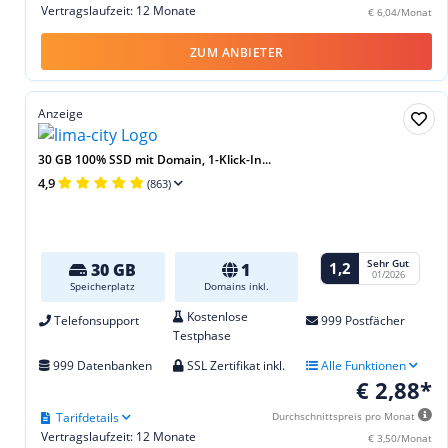
Vertragslaufzeit: 12 Monate
€ 6,04/Monat
ZUM ANBIETER
Anzeige
30 GB 100% SSD mit Domain, 1-Klick-In...
4,9
(863)
Sehr Gut
1,2
30 GB
1
01/2026
Speicherplatz
Domains inkl.
Kostenlose
Telefonsupport
999 Postfächer
Testphase
999 Datenbanken
SSL Zertifikat inkl.
Alle Funktionen
€ 2,88*
Tarifdetails
Durchschnittspreis pro Monat
Vertragslaufzeit: 12 Monate
€ 3,50/Monat