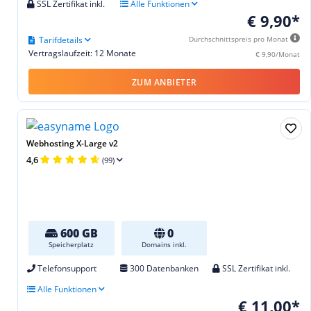
SSL Zertifikat inkl.
Alle Funktionen
€ 9,90*
Tarifdetails
Durchschnittspreis pro Monat
Vertragslaufzeit: 12 Monate
€ 9,90/Monat
ZUM ANBIETER
Webhosting X-Large v2
4,6
(99)
600 GB
0
Speicherplatz
Domains inkl.
Telefonsupport
300 Datenbanken
SSL Zertifikat inkl.
Alle Funktionen
€ 11,00*