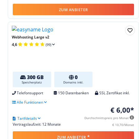
ZUM ANBIETER
Webhosting Large v2
4,6
(99)
300 GB
0
Speicherplatz
Domains inkl.
Telefonsupport
150 Datenbanken
SSL Zertifikat inkl.
Alle Funktionen
€ 6,00*
Tarifdetails
Durchschnittspreis pro Monat
Vertragslaufzeit: 12 Monate
€ 10,70/Monat
*
ZUM ANBIETER