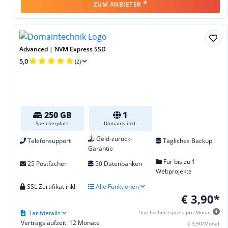
*
ZUM ANBIETER
Advanced | NVM Express SSD
5,0
(2)
250 GB
1
Speicherplatz
Domains inkl.
Geld-zurück-
Telefonsupport
Tägliches Backup
Garantie
Für bis zu 1
25 Postfächer
50 Datenbanken
Webprojekte
SSL Zertifikat inkl.
Alle Funktionen
€ 3,90*
Tarifdetails
Durchschnittspreis pro Monat
Vertragslaufzeit: 12 Monate
€ 3,90/Monat