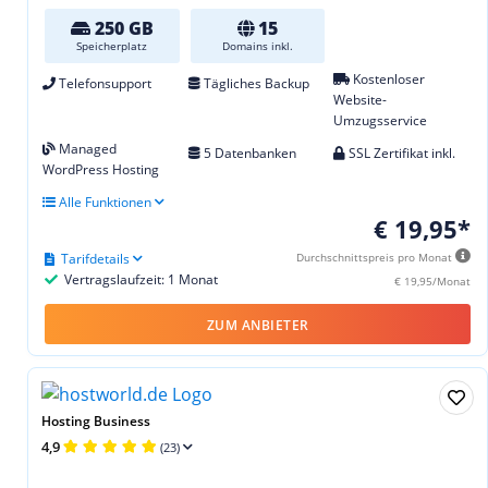
250 GB
15
Speicherplatz
Domains inkl.
Kostenloser
Telefonsupport
Tägliches Backup
Website-
Umzugsservice
Managed
5 Datenbanken
SSL Zertifikat inkl.
WordPress Hosting
Alle Funktionen
€ 19,95*
Tarifdetails
Durchschnittspreis pro Monat
Vertragslaufzeit: 1 Monat
€ 19,95/Monat
ZUM ANBIETER
Hosting Business
4,9
(23)