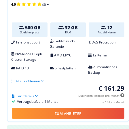
4,9
(8)
500 GB
32 GB
12
Speicherplatz
RAM
Anzahl Kerne
Geld-zurück-
Telefonsupport
DDoS Protection
Garantie
NVMe-SSD Ceph
AMD EPYC
12 Kerne
Cluster Storage
Automatisches
RAID 10
6 Festplatten
Backup
Alle Funktionen
€ 161,29
Tarifdetails
Durchschnittspreis pro Monat
Vertragslaufzeit: 1 Monat
€ 161,29/Monat
ZUM ANBIETER