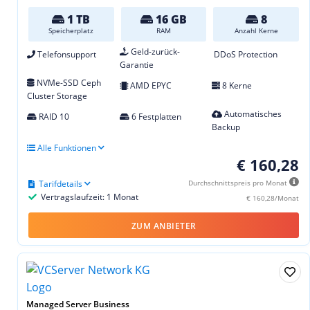
1 TB
16 GB
8
Speicherplatz
RAM
Anzahl Kerne
Geld-zurück-
Telefonsupport
DDoS Protection
Garantie
NVMe-SSD Ceph
AMD EPYC
8 Kerne
Cluster Storage
Automatisches
RAID 10
6 Festplatten
Backup
Alle Funktionen
€ 160,28
Tarifdetails
Durchschnittspreis pro Monat
Vertragslaufzeit: 1 Monat
€ 160,28/Monat
ZUM ANBIETER
Managed Server Business