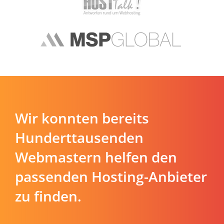
Wir konnten bereits
Hunderttausenden
Webmastern helfen den
passenden Hosting-Anbieter
zu finden.