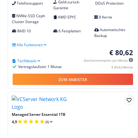
Geld-zurück-
Telefonsupport
DDoS Protection
Garantie
NVMe-SSD Ceph
AMD EPYC
8 Kerne
Cluster Storage
Automatisches
RAID 10
6 Festplatten
Backup
Alle Funktionen
€ 80,62
Tarifdetails
Durchschnittspreis pro Monat
Vertragslaufzeit: 1 Monat
€ 80,62/Monat
ZUM ANBIETER
Managed Server Essential 1TB
4,9
(8)