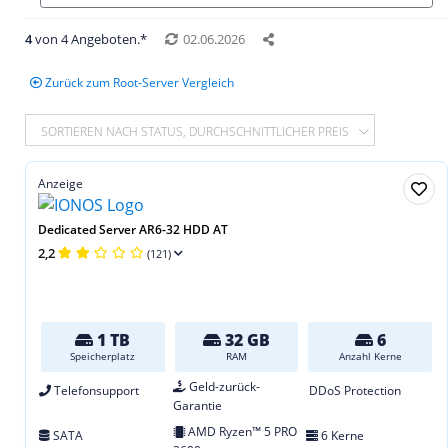
4
von 4 Angeboten.*
02.06.2026
Zurück zum Root-Server Vergleich
SORTIEREN NACH STATUS, DURCHSCHNITTLICHER PREIS
Anzeige
Dedicated Server AR6-32 HDD AT
2,2
(121)
1 TB
32 GB
6
Speicherplatz
RAM
Anzahl Kerne
Geld-zurück-
Telefonsupport
DDoS Protection
Garantie
AMD Ryzen™ 5 PRO
SATA
6 Kerne