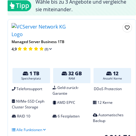
Wähle bis zu 3 Angebote und vergleiche
Tipp
sie miteinander.
Managed Server Business 1TB
4,9
(8)
1 TB
32 GB
12
Speicherplatz
RAM
Anzahl Kerne
Geld-zurück-
Telefonsupport
DDoS Protection
Garantie
NVMe-SSD Ceph
AMD EPYC
12 Kerne
Cluster Storage
Automatisches
RAID 10
6 Festplatten
Backup
Alle Funktionen