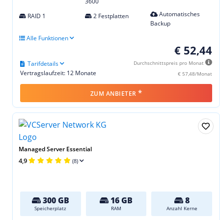
3600
Automatisches
RAID 1
2 Festplatten
Backup
Alle Funktionen
€ 52,44
Tarifdetails
Durchschnittspreis pro Monat
Vertragslaufzeit: 12 Monate
€ 57,48/Monat
*
ZUM ANBIETER
Managed Server Essential
4,9
(8)
300 GB
16 GB
8
Speicherplatz
RAM
Anzahl Kerne