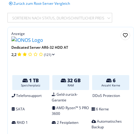
Zurück zum Root-Server Vergleich
SORTIEREN NACH STATUS, DURCHSCHNITTLICHER PREIS
Anzeige
Dedicated Server AR6-32 HDD AT
2,2
(121)
1 TB
32 GB
6
Speicherplatz
RAM
Anzahl Kerne
Geld-zurück-
Telefonsupport
DDoS Protection
Garantie
AMD Ryzen™ 5 PRO
SATA
6 Kerne
3600
Automatisches
RAID 1
2 Festplatten
Backup