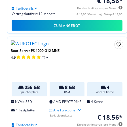
€ 18,56*
Tarifdetails
Durchschnittspreis pro Monat
Vertragslaufzeit: 12 Monate
€ 16,90/Monat zzgl. Setup € 19,90
ZUM ANGEBOT
Root-Server PS 1000 G12 MNZ
4,9
(4)
256 GB
8 GB
4
Speicherplatz
RAM
Anzahl Kerne
NVMe SSD
AMD EPYC™ 9645
4 Kerne
1 Festplatten
Alle Funktionen
€ 18,56*
Exkl. Lizenzkosten
Tarifdetails
Durchschnittspreis pro Monat