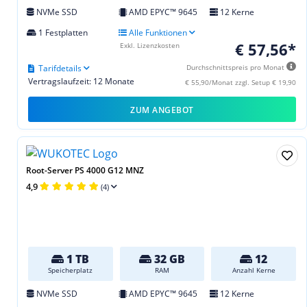
NVMe SSD
AMD EPYC™ 9645
12 Kerne
1 Festplatten
Alle Funktionen
€ 57,56*
Exkl. Lizenzkosten
Tarifdetails
Durchschnittspreis pro Monat
Vertragslaufzeit: 12 Monate
€ 55,90/Monat zzgl. Setup € 19,90
ZUM ANGEBOT
Root-Server PS 4000 G12 MNZ
4,9
(4)
1 TB
32 GB
12
Speicherplatz
RAM
Anzahl Kerne
NVMe SSD
AMD EPYC™ 9645
12 Kerne