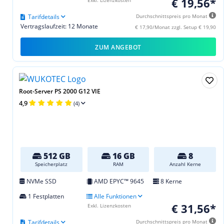
€ 19,56*
Tarifdetails
Durchschnittspreis pro Monat
Vertragslaufzeit: 12 Monate
€ 17,90/Monat zzgl. Setup € 19,90
ZUM ANGEBOT
Root-Server PS 2000 G12 VIE
4,9
(4)
512 GB
16 GB
8
Speicherplatz
RAM
Anzahl Kerne
NVMe SSD
AMD EPYC™ 9645
8 Kerne
1 Festplatten
Alle Funktionen
€ 31,56*
Exkl. Lizenzkosten
Tarifdetails
Durchschnittspreis pro Monat