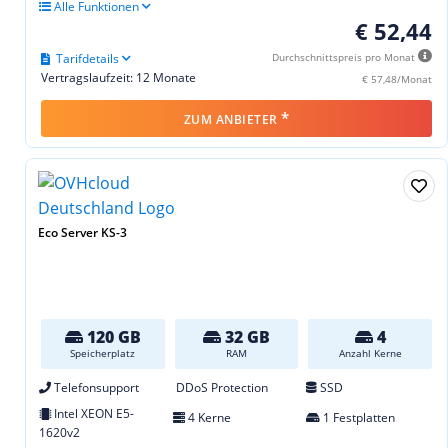
Alle Funktionen
€ 52,44
Tarifdetails
Durchschnittspreis pro Monat
Vertragslaufzeit: 12 Monate
€ 57,48/Monat
*
ZUM ANBIETER
Eco Server KS-3
120 GB
32 GB
4
Speicherplatz
RAM
Anzahl Kerne
Telefonsupport
DDoS Protection
SSD
Intel XEON E5-
4 Kerne
1 Festplatten
1620v2