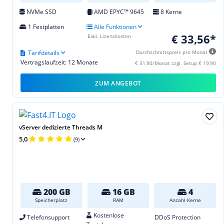
NVMe SSD
AMD EPYC™ 9645
8 Kerne
1 Festplatten
Alle Funktionen
€ 33,56*
Exkl. Lizenzkosten
Tarifdetails
Durchschnittspreis pro Monat
Vertragslaufzeit: 12 Monate
€ 31,90/Monat zzgl. Setup € 19,90
ZUM ANGEBOT
vServer dedizierte Threads M
5,0
(9)
200 GB
16 GB
4
Speicherplatz
RAM
Anzahl Kerne
Kostenlose
Telefonsupport
DDoS Protection