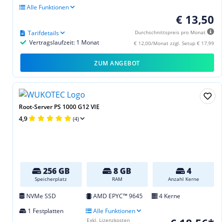
Alle Funktionen
€ 13,50
Tarifdetails
Durchschnittspreis pro Monat
Vertragslaufzeit: 1 Monat
€ 12,00/Monat zzgl. Setup € 17,99
ZUM ANGEBOT
Root-Server PS 1000 G12 VIE
4,9
(4)
256 GB
8 GB
4
Speicherplatz
RAM
Anzahl Kerne
NVMe SSD
AMD EPYC™ 9645
4 Kerne
1 Festplatten
Alle Funktionen
Exkl. Lizenzkosten