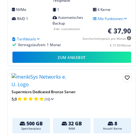
Testphase
NVMe
1
4 Kerne
Automatisches
RAID 1
Alle Funktionen
Backup
€ 37,90
Exkl. Lizenzkosten
Tarifdetails
Durchschnittspreis pro Monat
Vertragslaufzeit: 1 Monat
€ 37,90/Monat
ZUM ANGEBOT
Supermicro Dedicated Bronze Server
5,0
(10)
500 GB
32 GB
8
Speicherplatz
RAM
Anzahl Kerne