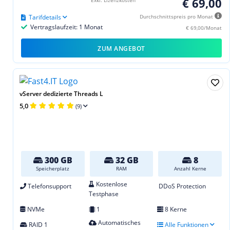
€ 69,00
Tarifdetails
Durchschnittspreis pro Monat
Vertragslaufzeit: 1 Monat
€ 69,00/Monat
ZUM ANGEBOT
vServer dedizierte Threads L
5,0
(9)
300 GB
32 GB
8
Speicherplatz
RAM
Anzahl Kerne
Kostenlose
Telefonsupport
DDoS Protection
Testphase
NVMe
1
8 Kerne
Automatisches
RAID 1
Alle Funktionen