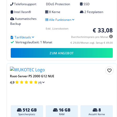
Telefonsupport
DDoS Protection
SSD
Intel Xeon®
8 Kerne
2 Festplatten
Automatisches
Alle Funktionen
Backup
€ 33,08
Exkl. Lizenzkosten
Tarifdetails
Durchschnittspreis pro Monat
Vertragslaufzeit: 1 Monat
€ 29,00/Monat zzgl. Setup € 49,00
ZUM ANGEBOT
Root-Server PS 2000 G12 NUE
4,9
(4)
512 GB
16 GB
8
Speicherplatz
RAM
Anzahl Kerne