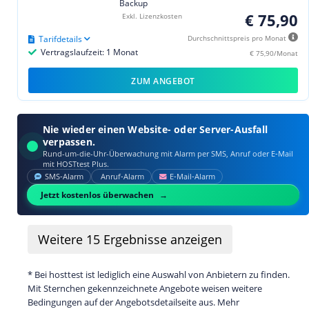
Backup
€ 75,90
Exkl. Lizenzkosten
Tarifdetails
Durchschnittspreis pro Monat
Vertragslaufzeit: 1 Monat
€ 75,90/Monat
ZUM ANGEBOT
Nie wieder einen Website- oder Server-Ausfall
verpassen.
Rund-um-die-Uhr-Überwachung mit Alarm per SMS, Anruf oder E‑Mail
mit HOSTtest Plus.
SMS‑Alarm
Anruf‑Alarm
E‑Mail‑Alarm
Jetzt kostenlos überwachen
Weitere
15
Ergebnisse anzeigen
* Bei hosttest ist lediglich eine Auswahl von Anbietern zu finden.
Mit Sternchen gekennzeichnete Angebote weisen weitere
Bedingungen auf der Angebotsdetailseite aus. Mehr