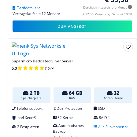
Tarifdetails
Durchschnittspreis pro Monat
Vertragslaufzeit: 12 Monate
€ 57,90/Monat zzgl. Setup € 19,90
ZUM ANGEBOT
Supermicro Dedicated Silver Server
5,0
(10)
2 TB
64 GB
32
Speicherplatz
RAM
Anzahl Kerne
Telefonsupport
DDoS Protection
SSD
Intel Xeon®
32 Kerne
RAID 1
Automatisches
2 Festplatten
Alle Funktionen
Backup
Exkl. Lizenzkosten