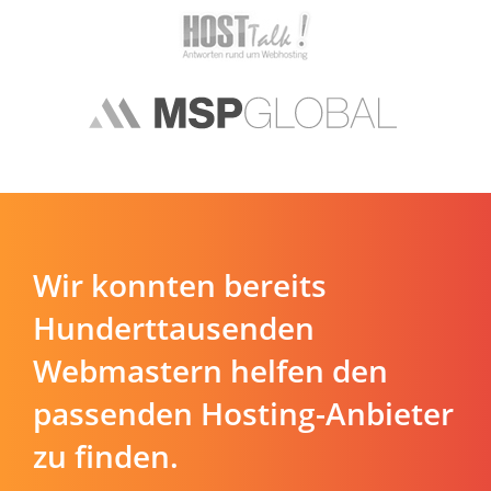
Wir konnten bereits
Hunderttausenden
Webmastern helfen den
passenden Hosting-Anbieter
zu finden.