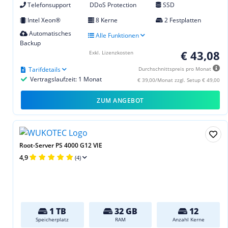
Telefonsupport
DDoS Protection
SSD
Intel Xeon®
8 Kerne
2 Festplatten
Automatisches
Alle Funktionen
Backup
€ 43,08
Exkl. Lizenzkosten
Tarifdetails
Durchschnittspreis pro Monat
Vertragslaufzeit: 1 Monat
€ 39,00/Monat zzgl. Setup € 49,00
ZUM ANGEBOT
Root-Server PS 4000 G12 VIE
4,9
(4)
1 TB
32 GB
12
Speicherplatz
RAM
Anzahl Kerne