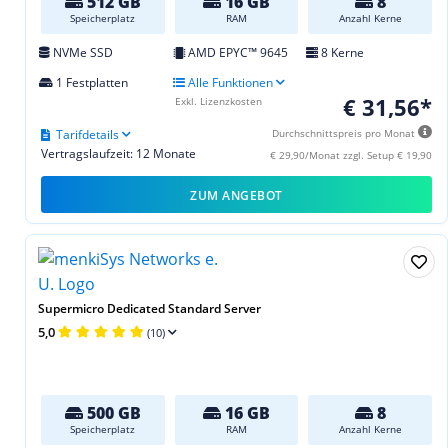
512 GB
16 GB
8
Speicherplatz
RAM
Anzahl Kerne
NVMe SSD
AMD EPYC™ 9645
8 Kerne
1 Festplatten
Alle Funktionen
€ 31,56*
Exkl. Lizenzkosten
Tarifdetails
Durchschnittspreis pro Monat
Vertragslaufzeit: 12 Monate
€ 29,90/Monat zzgl. Setup € 19,90
ZUM ANGEBOT
Supermicro Dedicated Standard Server
5,0
(10)
500 GB
16 GB
8
Speicherplatz
RAM
Anzahl Kerne