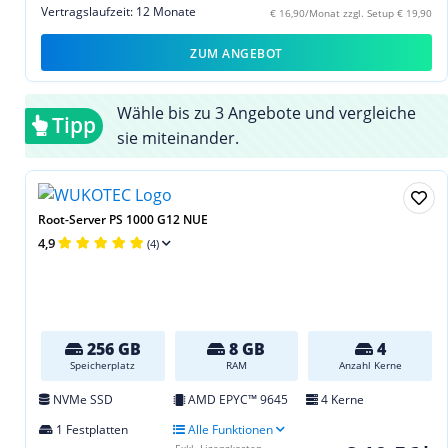
Vertragslaufzeit: 12 Monate
€ 16,90/Monat zzgl. Setup € 19,90
ZUM ANGEBOT
Wähle bis zu 3 Angebote und vergleiche
Tipp
sie miteinander.
Root-Server PS 1000 G12 NUE
4,9
(4)
256 GB
8 GB
4
Speicherplatz
RAM
Anzahl Kerne
NVMe SSD
AMD EPYC™ 9645
4 Kerne
1 Festplatten
Alle Funktionen
Exkl. Lizenzkosten