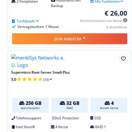
Automatisches
2 Festplatten
Alle Funktionen
Backup
€ 26,00
Tarifdetails
Durchschnittspreis pro Monat
Vertragslaufzeit: 1 Monat
€ 26,00/Monat
*
ZUM ANBIETER
Supermicro Root-Server Small-Plus
5,0
(10)
250 GB
32 GB
4
Speicherplatz
RAM
Anzahl Kerne
Telefonsupport
DDoS Protection
SSD
Intel Xeon®
4 Kerne
RAID 1