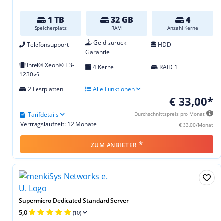
1 TB
32 GB
4
Speicherplatz
RAM
Anzahl Kerne
Geld-zurück-
Telefonsupport
HDD
Garantie
Intel® Xeon® E3-
4 Kerne
RAID 1
1230v6
2 Festplatten
Alle Funktionen
€ 33,00*
Tarifdetails
Durchschnittspreis pro Monat
Vertragslaufzeit: 12 Monate
€ 33,00/Monat
*
ZUM ANBIETER
Supermicro Dedicated Standard Server
5,0
(10)