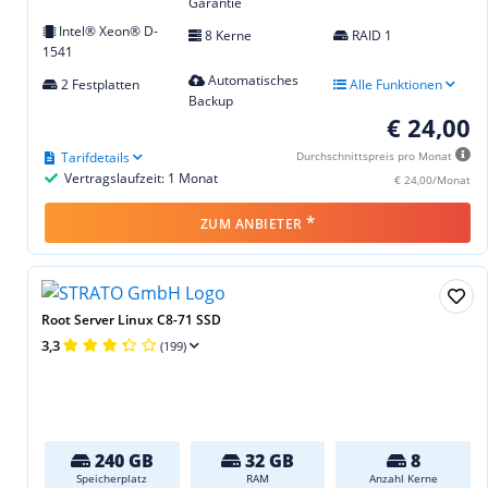
Garantie
Intel® Xeon® D-
8 Kerne
RAID 1
1541
Automatisches
2 Festplatten
Alle Funktionen
Backup
€ 24,00
Tarifdetails
Durchschnittspreis pro Monat
Vertragslaufzeit: 1 Monat
€ 24,00/Monat
*
ZUM ANBIETER
Root Server Linux C8-71 SSD
3,3
(199)
240 GB
32 GB
8
Speicherplatz
RAM
Anzahl Kerne