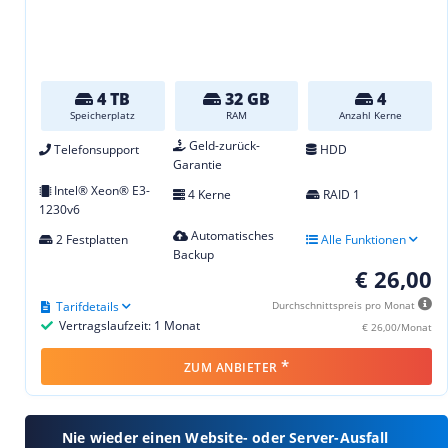
4 TB
32 GB
4
Speicherplatz
RAM
Anzahl Kerne
Geld-zurück-
Telefonsupport
HDD
Garantie
Intel® Xeon® E3-
4 Kerne
RAID 1
1230v6
Automatisches
2 Festplatten
Alle Funktionen
Backup
€ 26,00
Tarifdetails
Durchschnittspreis pro Monat
Vertragslaufzeit: 1 Monat
€ 26,00/Monat
*
ZUM ANBIETER
Nie wieder einen Website- oder Server-Ausfall