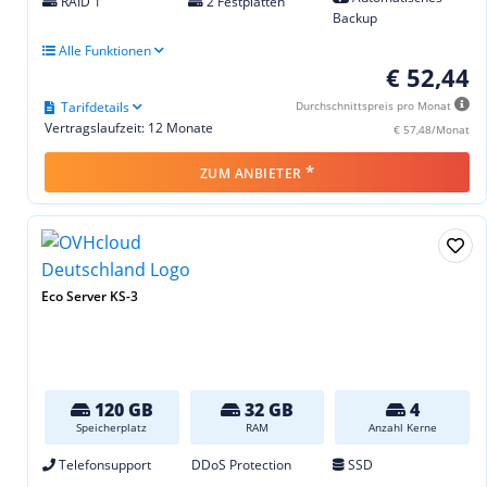
RAID 1
2 Festplatten
Backup
Alle Funktionen
€ 52,44
Tarifdetails
Durchschnittspreis pro Monat
Vertragslaufzeit: 12 Monate
€ 57,48/Monat
*
ZUM ANBIETER
Eco Server KS-3
120 GB
32 GB
4
Speicherplatz
RAM
Anzahl Kerne
Telefonsupport
DDoS Protection
SSD