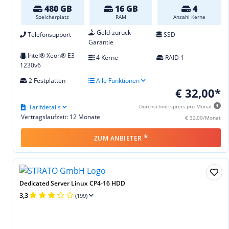
480 GB
16 GB
4
Speicherplatz
RAM
Anzahl Kerne
Geld-zurück-
Telefonsupport
SSD
Garantie
Intel® Xeon® E3-
4 Kerne
RAID 1
1230v6
2 Festplatten
Alle Funktionen
€ 32,00*
Tarifdetails
Durchschnittspreis pro Monat
Vertragslaufzeit: 12 Monate
€ 32,00/Monat
*
ZUM ANBIETER
Dedicated Server Linux CP4-16 HDD
3,3
(199)