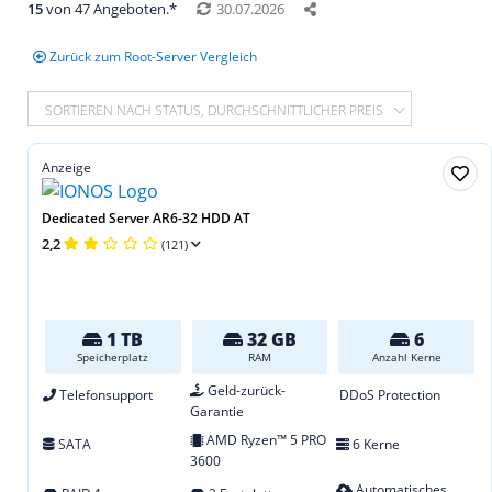
15
von 47 Angeboten.*
30.07.2026
Zurück zum Root-Server Vergleich
SORTIEREN NACH STATUS, DURCHSCHNITTLICHER PREIS
Anzeige
Dedicated Server AR6-32 HDD AT
2,2
(121)
1 TB
32 GB
6
Speicherplatz
RAM
Anzahl Kerne
Geld-zurück-
Telefonsupport
DDoS Protection
Garantie
AMD Ryzen™ 5 PRO
SATA
6 Kerne
3600
Automatisches