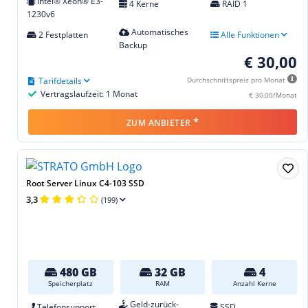
Intel® Xeon® E3-
4 Kerne
RAID 1
1230v6
Automatisches
2 Festplatten
Alle Funktionen
Backup
€ 30,00
Tarifdetails
Durchschnittspreis pro Monat
Vertragslaufzeit: 1 Monat
€ 30,00/Monat
*
ZUM ANBIETER
Root Server Linux C4-103 SSD
3,3
(199)
480 GB
32 GB
4
Speicherplatz
RAM
Anzahl Kerne
Geld-zurück-
Telefonsupport
SSD