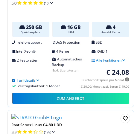
5,0
(10)
250 GB
16 GB
4
Speicherplatz
RAM
Anzahl Kerne
Telefonsupport
DDoS Protection
SSD
Intel Xeon®
4 Kerne
RAID 1
Automatisches
2 Festplatten
Alle Funktionen
Backup
€ 24,08
Exkl. Lizenzkosten
Tarifdetails
Durchschnittspreis pro Monat
Vertragslaufzeit: 1 Monat
€ 20,00/Monat zzgl. Setup € 49,00
ZUM ANGEBOT
Root Server Linux C4-80 HDD
3,3
(199)