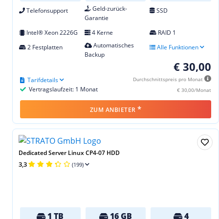
Geld-zurück-
Telefonsupport
SSD
Garantie
Intel® Xeon 2226G
4 Kerne
RAID 1
Automatisches
2 Festplatten
Alle Funktionen
Backup
€ 30,00
Tarifdetails
Durchschnittspreis pro Monat
Vertragslaufzeit: 1 Monat
€ 30,00/Monat
*
ZUM ANBIETER
Dedicated Server Linux CP4-07 HDD
3,3
(199)
1 TB
16 GB
4