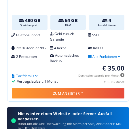
480 GB
64 GB
4
Speicherplatz
RAM
Anzahl Kerne
Geld-zurück-
Telefonsupport
SSD
Garantie
Intel® Xeon 2276G
4 Kerne
RAID 1
Automatisches
2 Festplatten
Alle Funktionen
Backup
€ 35,00
Tarifdetails
Durchschnittspreis pro Monat
Vertragslaufzeit: 1 Monat
€ 35,00/Monat
*
ZUM ANBIETER
Nie wieder einen Website- oder Server-Ausfall
verpassen.
Rund-um-die-Uhr-Überwachung mit Alarm per SMS, Anruf oder E‑Mail
mit HOSTtest Plus.