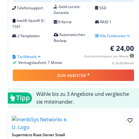
Geld-zurück-
Telefonsupport
SSD
Garantie
Intel® Xeon® D-
8 Kerne
RAID 1
1541
Automatisches
2 Festplatten
Alle Funktionen
Backup
€ 24,00
Tarifdetails
Durchschnittspreis pro Monat
Vertragslaufzeit: 1 Monat
€ 24,00/Monat
*
ZUM ANBIETER
Wähle bis zu 3 Angebote und vergleiche
Tipp
sie miteinander.
Supermicro Root-Server Small