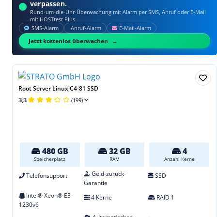
verpassen.
Rund-um-die-Uhr-Überwachung mit Alarm per SMS, Anruf oder E‑Mail
mit HOSTtest Plus.
SMS‑Alarm
Anruf‑Alarm
E‑Mail‑Alarm
Jetzt kostenlos überwachen
Root Server Linux C4-81 SSD
3,3
(199)
480 GB
32 GB
4
Speicherplatz
RAM
Anzahl Kerne
Geld-zurück-
Telefonsupport
SSD
Garantie
Intel® Xeon® E3-
4 Kerne
RAID 1
1230v6