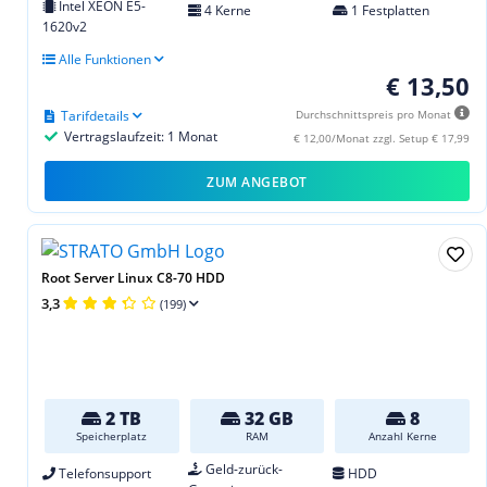
Intel XEON E5-
4 Kerne
1 Festplatten
1620v2
Alle Funktionen
€ 13,50
Tarifdetails
Durchschnittspreis pro Monat
Vertragslaufzeit: 1 Monat
€ 12,00/Monat zzgl. Setup € 17,99
ZUM ANGEBOT
Root Server Linux C8-70 HDD
3,3
(199)
2 TB
32 GB
8
Speicherplatz
RAM
Anzahl Kerne
Geld-zurück-
Telefonsupport
HDD