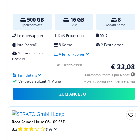
500 GB
16 GB
8
Speicherplatz
RAM
Anzahl Kerne
Telefonsupport
DDoS Protection
SSD
Intel Xeon®
8 Kerne
2 Festplatten
Automatisches
Alle Funktionen
Backup
€ 33,08
Exkl. Lizenzkosten
Tarifdetails
Durchschnittspreis pro Monat
Vertragslaufzeit: 1 Monat
€ 29,00/Monat zzgl. Setup € 49,00
ZUM ANGEBOT
Root Server Linux C6-109 SSD
3,3
(199)