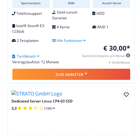
Speicherplatz
RAM
Anzahl Kerne
Geld-zurück-
Telefonsupport
HDD
Garantie
Intel® Xeon® E3-
4 Kerne
RAID 1
1230v6
2 Festplatten
Alle Funktionen
€ 30,00*
Tarifdetails
Durchschnittspreis pro Monat
Vertragslaufzeit: 12 Monate
€ 30,00/Monat
*
ZUM ANBIETER
Dedicated Server Linux CP4-03 SSD
3,3
(199)