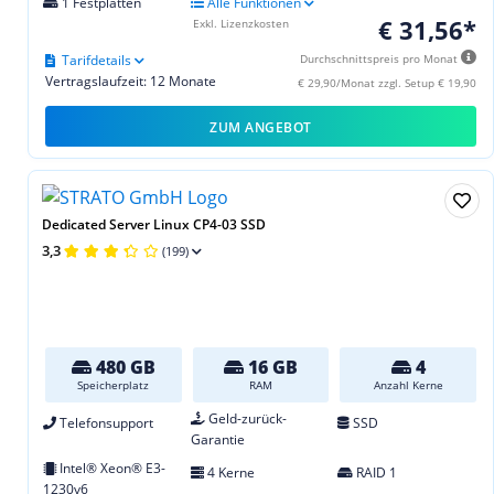
1 Festplatten
Alle Funktionen
€ 31,56*
Exkl. Lizenzkosten
Tarifdetails
Durchschnittspreis pro Monat
Vertragslaufzeit: 12 Monate
€ 29,90/Monat zzgl. Setup € 19,90
ZUM ANGEBOT
Dedicated Server Linux CP4-03 SSD
3,3
(199)
480 GB
16 GB
4
Speicherplatz
RAM
Anzahl Kerne
Geld-zurück-
Telefonsupport
SSD
Garantie
Intel® Xeon® E3-
4 Kerne
RAID 1
1230v6