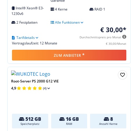
Garantie
Intel® Xeon® E3-
4 Kerne
RAID 1
1230v6
2 Festplatten
Alle Funktionen
€ 30,00*
Tarifdetails
Durchschnittspreis pro Monat
Vertragslaufzeit: 12 Monate
€ 30,00/Monat
*
ZUM ANBIETER
Root-Server PS 2000 G12 VIE
4,9
(4)
512 GB
16 GB
8
Speicherplatz
RAM
Anzahl Kerne