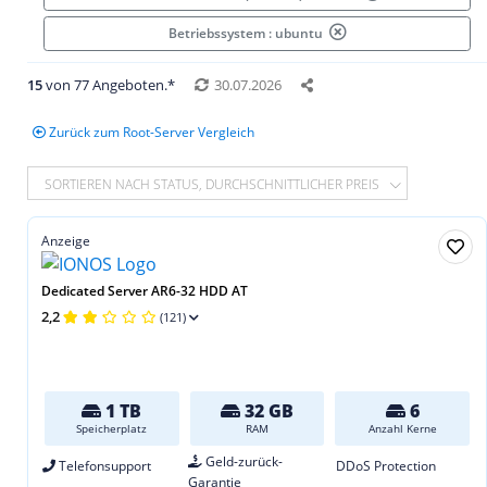
Betriebssystem : ubuntu
15
von 77 Angeboten.*
30.07.2026
Zurück zum Root-Server Vergleich
SORTIEREN NACH STATUS, DURCHSCHNITTLICHER PREIS
Anzeige
Dedicated Server AR6-32 HDD AT
2,2
(121)
1 TB
32 GB
6
Speicherplatz
RAM
Anzahl Kerne
Geld-zurück-
Telefonsupport
DDoS Protection
Garantie