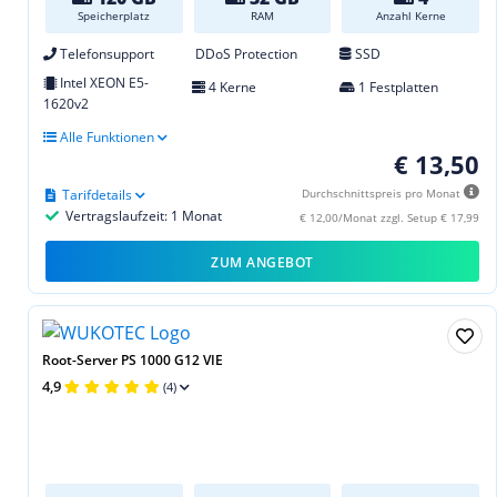
Speicherplatz
RAM
Anzahl Kerne
Telefonsupport
DDoS Protection
SSD
Intel XEON E5-
4 Kerne
1 Festplatten
1620v2
Alle Funktionen
€ 13,50
Tarifdetails
Durchschnittspreis pro Monat
Vertragslaufzeit: 1 Monat
€ 12,00/Monat zzgl. Setup € 17,99
ZUM ANGEBOT
Root-Server PS 1000 G12 VIE
4,9
(4)