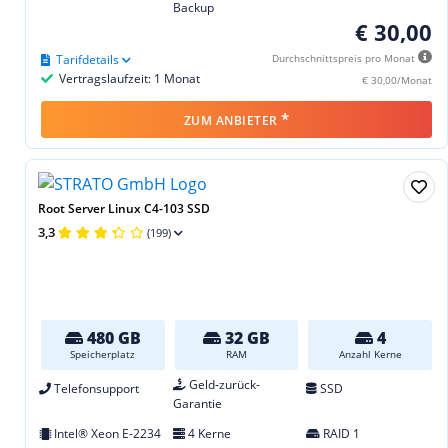
Backup
€ 30,00
Tarifdetails
Durchschnittspreis pro Monat
Vertragslaufzeit: 1 Monat
€ 30,00/Monat
*
ZUM ANBIETER
Root Server Linux C4-103 SSD
3,3
(199)
480 GB
32 GB
4
Speicherplatz
RAM
Anzahl Kerne
Geld-zurück-
Telefonsupport
SSD
Garantie
Intel® Xeon E-2234
4 Kerne
RAID 1