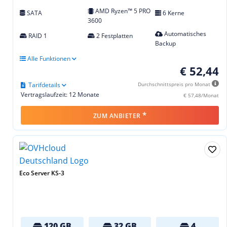
AMD Ryzen™ 5 PRO
SATA
6 Kerne
3600
Automatisches
RAID 1
2 Festplatten
Backup
Alle Funktionen
€ 52,44
Tarifdetails
Durchschnittspreis pro Monat
Vertragslaufzeit: 12 Monate
€ 57,48/Monat
*
ZUM ANBIETER
Eco Server KS-3
120 GB
32 GB
4