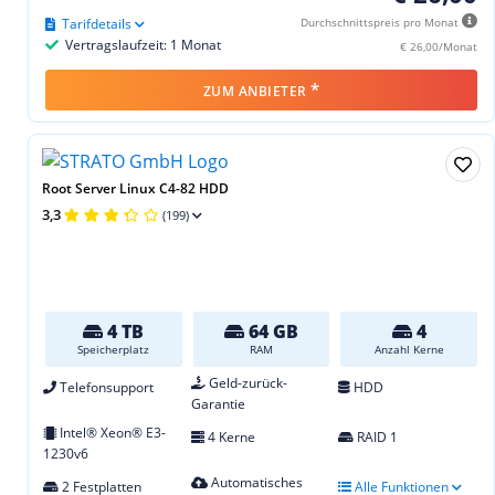
Tarifdetails
Durchschnittspreis pro Monat
Vertragslaufzeit: 1 Monat
€ 26,00/Monat
*
ZUM ANBIETER
Root Server Linux C4-82 HDD
3,3
(199)
4 TB
64 GB
4
Speicherplatz
RAM
Anzahl Kerne
Geld-zurück-
Telefonsupport
HDD
Garantie
Intel® Xeon® E3-
4 Kerne
RAID 1
1230v6
Automatisches
2 Festplatten
Alle Funktionen