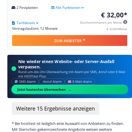
2 Festplatten
Alle Funktionen
€ 32,00*
Tarifdetails
Durchschnittspreis pro Monat
Vertragslaufzeit: 12 Monate
€ 32,00/Monat
*
ZUM ANBIETER
Nie wieder einen Website- oder Server-Ausfall
verpassen.
Rund-um-die-Uhr-Überwachung mit Alarm per SMS, Anruf oder E‑Mail
mit HOSTtest Plus.
SMS‑Alarm
Anruf‑Alarm
E‑Mail‑Alarm
Jetzt kostenlos überwachen
Weitere
15
Ergebnisse anzeigen
* Bei hosttest ist lediglich eine Auswahl von Anbietern zu finden.
Mit Sternchen gekennzeichnete Angebote weisen weitere