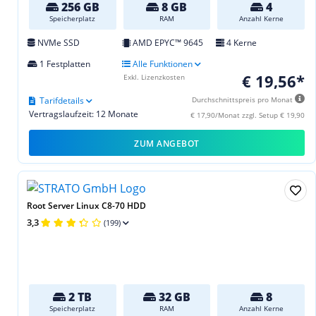
256 GB
8 GB
4
Speicherplatz
RAM
Anzahl Kerne
NVMe SSD
AMD EPYC™ 9645
4 Kerne
1 Festplatten
Alle Funktionen
€ 19,56*
Exkl. Lizenzkosten
Tarifdetails
Durchschnittspreis pro Monat
Vertragslaufzeit: 12 Monate
€ 17,90/Monat zzgl. Setup € 19,90
ZUM ANGEBOT
Root Server Linux C8-70 HDD
3,3
(199)
2 TB
32 GB
8
Speicherplatz
RAM
Anzahl Kerne