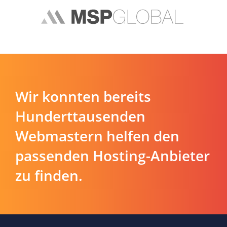
Wir konnten bereits
Hunderttausenden
Webmastern helfen den
passenden Hosting-Anbieter
zu finden.