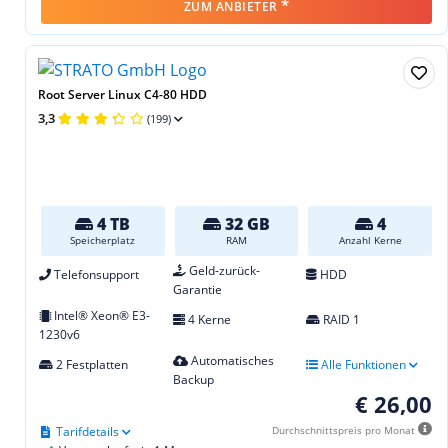
*
ZUM ANBIETER
Root Server Linux C4-80 HDD
3,3
(199)
4 TB
32 GB
4
Speicherplatz
RAM
Anzahl Kerne
Geld-zurück-
Telefonsupport
HDD
Garantie
Intel® Xeon® E3-
4 Kerne
RAID 1
1230v6
Automatisches
2 Festplatten
Alle Funktionen
Backup
€ 26,00
Tarifdetails
Durchschnittspreis pro Monat