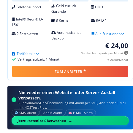
Geld-zurück-
Telefonsupport
HDD
Garantie
Intel® Xeon® D-
8 Kerne
RAID 1
1541
Automatisches
2 Festplatten
Alle Funktionen
Backup
€ 24,00
Tarifdetails
Durchschnittspreis pro Monat
Vertragslaufzeit: 1 Monat
€ 24,00/Monat
*
ZUM ANBIETER
Nie wieder einen Website- oder Server-Ausfall
verpassen.
Rund-um-die-Uhr-Überwachung mit Alarm per SMS, Anruf oder E‑Mail
mit HOSTtest Plus.
SMS‑Alarm
Anruf‑Alarm
E‑Mail‑Alarm
Jetzt kostenlos überwachen