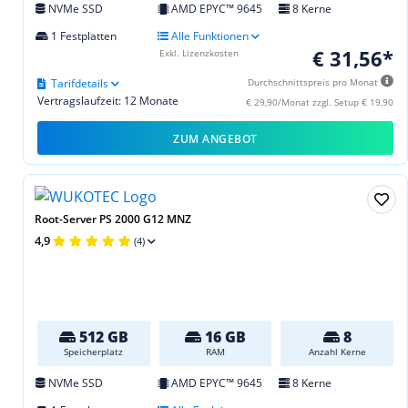
NVMe SSD
AMD EPYC™ 9645
8 Kerne
1 Festplatten
Alle Funktionen
€ 31,56*
Exkl. Lizenzkosten
Tarifdetails
Durchschnittspreis pro Monat
Vertragslaufzeit: 12 Monate
€ 29,90/Monat zzgl. Setup € 19,90
ZUM ANGEBOT
Root-Server PS 2000 G12 MNZ
4,9
(4)
512 GB
16 GB
8
Speicherplatz
RAM
Anzahl Kerne
NVMe SSD
AMD EPYC™ 9645
8 Kerne