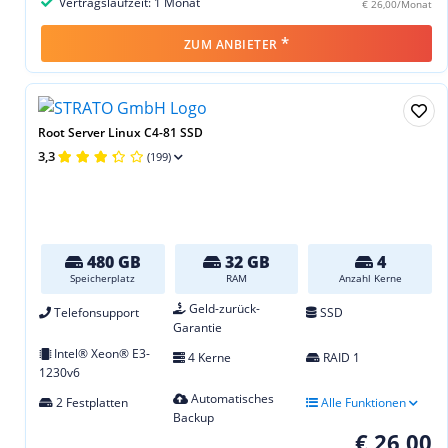
Vertragslaufzeit: 1 Monat
€ 26,00/Monat
*
ZUM ANBIETER
Root Server Linux C4-81 SSD
3,3
(199)
480 GB
32 GB
4
Speicherplatz
RAM
Anzahl Kerne
Geld-zurück-
Telefonsupport
SSD
Garantie
Intel® Xeon® E3-
4 Kerne
RAID 1
1230v6
Automatisches
2 Festplatten
Alle Funktionen
Backup
€ 26,00