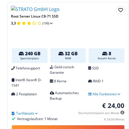
Root Server Linux C8-71 SSD
3,3
(199)
240 GB
32 GB
8
Speicherplatz
RAM
Anzahl Kerne
Geld-zurück-
Telefonsupport
SSD
Garantie
Intel® Xeon® D-
8 Kerne
RAID 1
1541
Automatisches
2 Festplatten
Alle Funktionen
Backup
€ 24,00
Tarifdetails
Durchschnittspreis pro Monat
Vertragslaufzeit: 1 Monat
€ 24,00/Monat