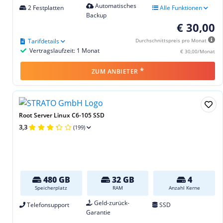
Automatisches
2 Festplatten
Alle Funktionen
Backup
€ 30,00
Tarifdetails
Durchschnittspreis pro Monat
Vertragslaufzeit: 1 Monat
€ 30,00/Monat
*
ZUM ANBIETER
Root Server Linux C6-105 SSD
3,3
(199)
480 GB
32 GB
4
Speicherplatz
RAM
Anzahl Kerne
Geld-zurück-
Telefonsupport
SSD
Garantie