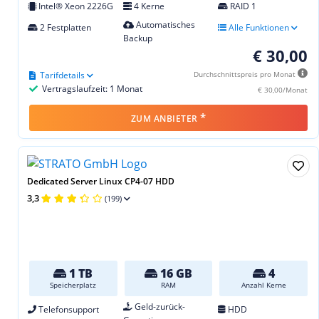
Intel® Xeon 2226G
4 Kerne
RAID 1
Automatisches
2 Festplatten
Alle Funktionen
Backup
€ 30,00
Tarifdetails
Durchschnittspreis pro Monat
Vertragslaufzeit: 1 Monat
€ 30,00/Monat
*
ZUM ANBIETER
Dedicated Server Linux CP4-07 HDD
3,3
(199)
1 TB
16 GB
4
Speicherplatz
RAM
Anzahl Kerne
Geld-zurück-
Telefonsupport
HDD