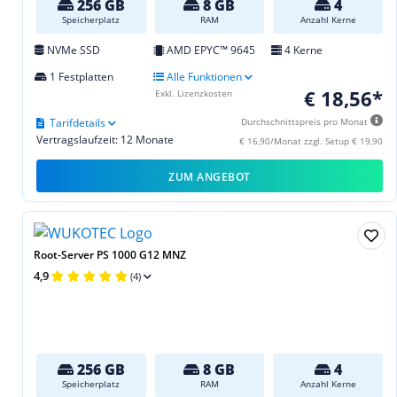
256 GB
8 GB
4
Speicherplatz
RAM
Anzahl Kerne
NVMe SSD
AMD EPYC™ 9645
4 Kerne
1 Festplatten
Alle Funktionen
€ 18,56*
Exkl. Lizenzkosten
Tarifdetails
Durchschnittspreis pro Monat
Vertragslaufzeit: 12 Monate
€ 16,90/Monat zzgl. Setup € 19,90
ZUM ANGEBOT
Root-Server PS 1000 G12 MNZ
4,9
(4)
256 GB
8 GB
4
Speicherplatz
RAM
Anzahl Kerne