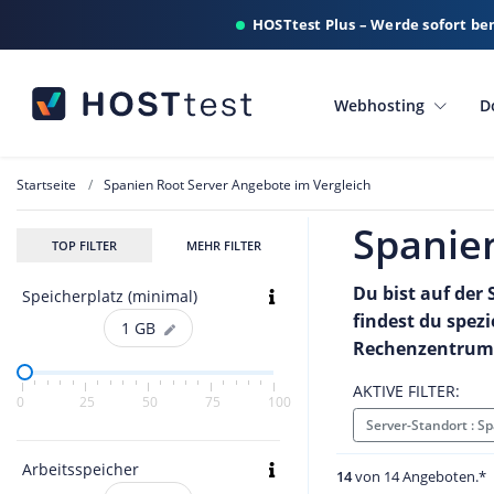
HOSTtest Plus – Werde sofort be
Webhosting
D
Startseite
Spanien Root Server Angebote im Vergleich
Spanie
TOP FILTER
MEHR FILTER
Du bist auf der
Speicherplatz (minimal)
findest du spez
1
GB
Rechenzentrum 
AKTIVE FILTER:
0
25
50
75
100
Server-Standort : 
Arbeitsspeicher
14
von 14 Angeboten.*