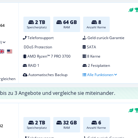
2 TB
64 GB
8
-64
Speicherplatz
RAM
Anzahl Kerne
Telefonsupport
Geld-zurück-Garantie
1)
DDoS Protection
SATA
AMD Ryzen™ 7 PRO 3700
8 Kerne
RAID 1
2 Festplatten
Automatisches Backup
Alle Funktionen
ergleichen
bis zu 3 Angebote und vergleiche sie miteinander.
2 TB
32 GB
6
32
Speicherplatz
RAM
Anzahl Kerne