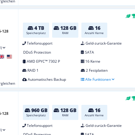
ergleichen
4 TB
128 GB
16
6-128
Speicherplatz
RAM
Anzahl Kerne
Telefonsupport
Geld-zurück-Garantie
1)
DDoS Protection
SATA
AMD EPYC™ 7302 P
16 Kerne
RAID 1
2 Festplatten
Automatisches Backup
Alle Funktionen
ergleichen
960 GB
128 GB
16
6-128
Speicherplatz
RAM
Anzahl Kerne
Telefonsupport
Geld-zurück-Garantie
1)
DDoS Protection
SATA