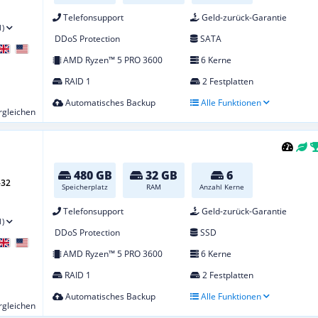
Telefonsupport
Geld-zurück-Garantie
1)
DDoS Protection
SATA
AMD Ryzen™ 5 PRO 3600
6 Kerne
RAID 1
2 Festplatten
Automatisches Backup
Alle Funktionen
ergleichen
480 GB
32 GB
6
-32
Speicherplatz
RAM
Anzahl Kerne
Telefonsupport
Geld-zurück-Garantie
1)
DDoS Protection
SSD
AMD Ryzen™ 5 PRO 3600
6 Kerne
RAID 1
2 Festplatten
Automatisches Backup
Alle Funktionen
ergleichen