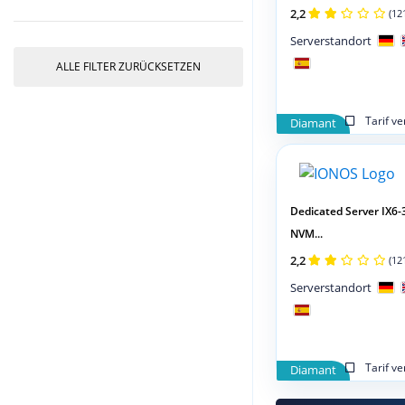
2,2
(12
Serverstandort
ALLE FILTER ZURÜCKSETZEN
Tarif v
Diamant
Dedicated Server IX6-
NVM...
2,2
(12
Serverstandort
Tarif v
Diamant