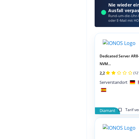
Nie wieder ei
Ausfall verpa
Rund-um-die-Uhr-Ü
oder E‑Mail mit HO
Dedicated Server AR8
NVM...
2,2
(12
Serverstandort
Tarif v
Diamant