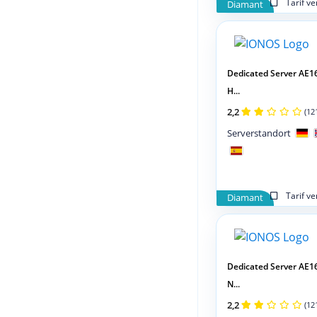
Tarif v
Diamant
Dedicated Server AE1
H...
2,2
(12
Serverstandort
Tarif v
Diamant
Dedicated Server AE1
N...
2,2
(12