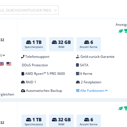
US, DURCHSCHNITTLICHER PREIS
Anzeig
-32
1 TB
32 GB
6
Speicherplatz
RAM
Anzahl Kerne
1)
Telefonsupport
Geld-zurück-Garantie
DDoS Protection
SATA
AMD Ryzen™ 5 PRO 3600
6 Kerne
RAID 1
2 Festplatten
Automatisches Backup
Alle Funktionen
ergleichen
1 TB
32 GB
6
-32
Speicherplatz
RAM
Anzahl Kerne