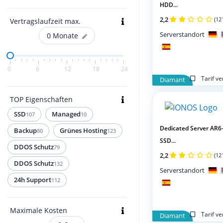
HDD...
2,2
(12
Vertragslaufzeit max.
Serverstandort
0
Monate
0
6
12
18
24
Tarif v
Diamant
TOP Eigenschaften
SSD
Managed
107
10
Dedicated Server AR6
Backup
Grünes Hosting
80
123
SSD...
DDOS Schutz
79
2,2
(12
DDOS Schutz
132
Serverstandort
24h Support
112
Maximale Kosten
Tarif v
Diamant