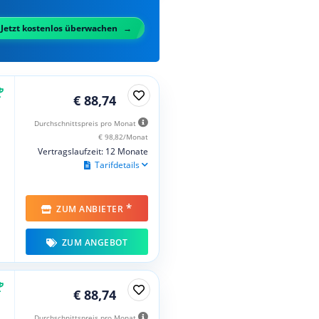
Jetzt kostenlos überwachen
€ 88,74
Durchschnittspreis pro Monat
€ 98,82/Monat
Vertragslaufzeit: 12 Monate
Tarifdetails
*
ZUM ANBIETER
ZUM ANGEBOT
€ 88,74
Durchschnittspreis pro Monat