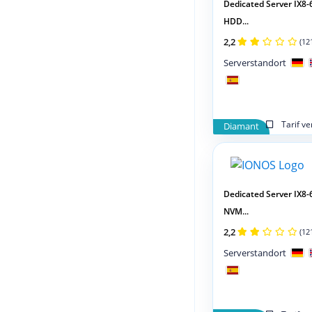
Dedicated Server IX8-
HDD...
2,2
(12
Serverstandort
Tarif v
Diamant
Dedicated Server IX8-
NVM...
2,2
(12
Serverstandort