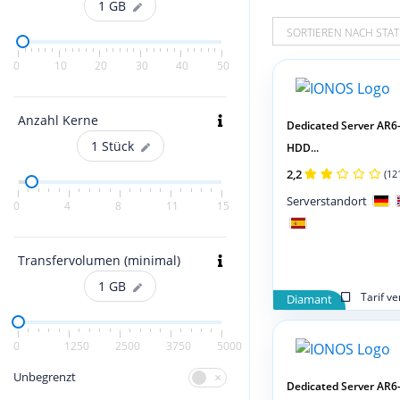
1
GB
SORTIEREN NACH STAT
0
10
20
30
40
50
Anzahl Kerne
Dedicated Server AR6
1
Stück
HDD...
2,2
(12
Serverstandort
0
4
8
11
15
Transfervolumen (minimal)
1
GB
Tarif v
Diamant
0
1250
2500
3750
5000
Unbegrenzt
Dedicated Server AR6