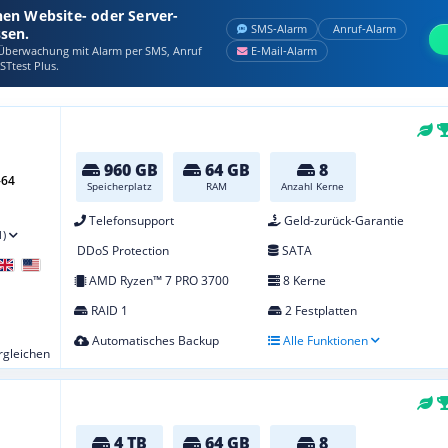
nen Website- oder Server-
SMS‑Alarm
Anruf‑Alarm
ssen.
berwachung mit Alarm per SMS, Anruf
E‑Mail‑Alarm
STtest Plus.
960 GB
64 GB
8
-64
Speicherplatz
RAM
Anzahl Kerne
Telefonsupport
Geld-zurück-Garantie
1)
DDoS Protection
SATA
AMD Ryzen™ 7 PRO 3700
8 Kerne
RAID 1
2 Festplatten
Automatisches Backup
Alle Funktionen
ergleichen
4 TB
64 GB
8