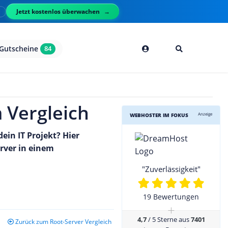
Jetzt kostenlos überwachen
l
Gutscheine
84
 Vergleich
Anzeige
WEBHOSTER IM FOKUS
ein IT Projekt? Hier
erver in einem
"Zuverlässigkeit"
19 Bewertungen
+
4,7
/ 5 Sterne aus
7401
Zurück zum Root-Server Vergleich