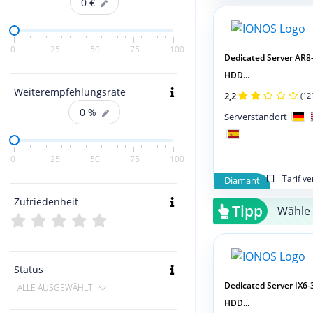
0
€
0
25
50
75
100
Dedicated Server AR8
HDD...
Weiterempfehlungsrate
2,2
(12
0
%
Serverstandort
0
25
50
75
100
Tarif v
Diamant
Zufriedenheit
Tipp
Wähle 
Status
Dedicated Server IX6-
ALLE AUSGEWÄHLT
HDD...