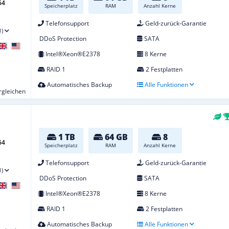
64
Speicherplatz
RAM
Anzahl Kerne
Telefonsupport
Geld-zurück-Garantie
1)
DDoS Protection
SATA
Intel®Xeon®E2378
8 Kerne
RAID 1
2 Festplatten
Automatisches Backup
Alle Funktionen
ergleichen
1 TB
64 GB
8
64
Speicherplatz
RAM
Anzahl Kerne
Telefonsupport
Geld-zurück-Garantie
1)
DDoS Protection
SATA
Intel®Xeon®E2378
8 Kerne
RAID 1
2 Festplatten
Automatisches Backup
Alle Funktionen