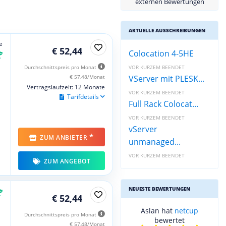
externen Bewertungen
AKTUELLE AUSSCHREIBUNGEN
e
€ 52,44
Colocation 4-5HE
Durchschnittspreis pro Monat
VOR KURZEM BEENDET
€ 57,48/Monat
VServer mit PLESK...
Vertragslaufzeit: 12 Monate
VOR KURZEM BEENDET
Tarifdetails
Full Rack Colocat...
VOR KURZEM BEENDET
vServer
*
ZUM ANBIETER
unmanaged...
VOR KURZEM BEENDET
ZUM ANGEBOT
NEUESTE BEWERTUNGEN
€ 52,44
Aslan hat
netcup
Durchschnittspreis pro Monat
bewertet
€ 57,48/Monat