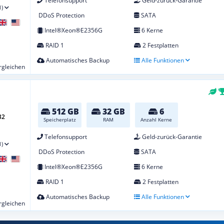
Telefonsupport
Geld-zurück-Garantie
1)
DDoS Protection
SATA
Intel®Xeon®E2356G
6 Kerne
RAID 1
2 Festplatten
Automatisches Backup
Alle Funktionen
ergleichen
512 GB
32 GB
6
32
Speicherplatz
RAM
Anzahl Kerne
Telefonsupport
Geld-zurück-Garantie
1)
DDoS Protection
SATA
Intel®Xeon®E2356G
6 Kerne
RAID 1
2 Festplatten
Automatisches Backup
Alle Funktionen
ergleichen