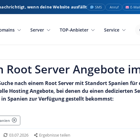
nachrichtigt, wenn deine Website ausfällt
SMS
Anruf
E-Mai
omains
Server
TOP-Anbieter
Service
n Root Server Angebote im
 Suche nach einem Root Server mit Standort Spanien für d
ielle Hosting Angebote, bei denen du einen dedizierten S
in Spanien zur Verfügung gestellt bekommst:
Spanien
03.07.2026
Ergebnisse teilen