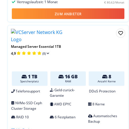
Vertragslaufzeit: 1 Monat
€ 80,62/Monat
ZUM ANBIETER
Managed Server Essential 1TB
4,9
(8)
1 TB
16 GB
8
Speicherplatz
RAM
Anzahl Kerne
Geld-zurück-
Telefonsupport
DDoS Protection
Garantie
NVMe-SSD Ceph
AMD EPYC
8 Kerne
Cluster Storage
Automatisches
RAID 10
6 Festplatten
Backup