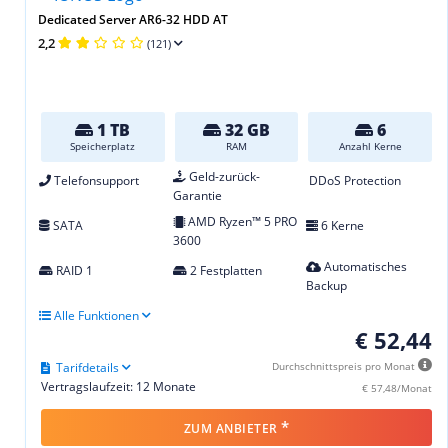
Dedicated Server AR6-32 HDD AT
2,2
(121)
1 TB
32 GB
6
Speicherplatz
RAM
Anzahl Kerne
Geld-zurück-
Telefonsupport
DDoS Protection
Garantie
AMD Ryzen™ 5 PRO
SATA
6 Kerne
3600
Automatisches
RAID 1
2 Festplatten
Backup
Alle Funktionen
€ 52,44
Tarifdetails
Durchschnittspreis pro Monat
Vertragslaufzeit: 12 Monate
€ 57,48/Monat
*
ZUM ANBIETER