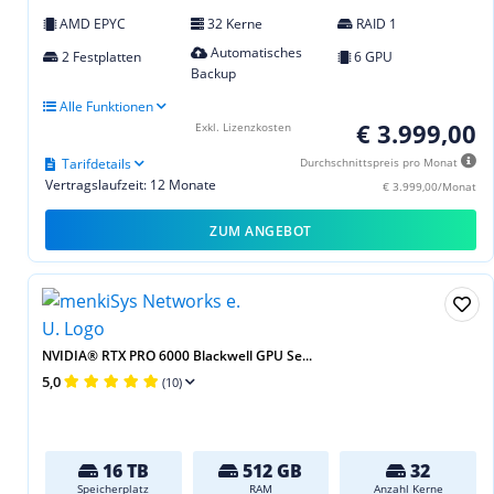
AMD EPYC
32 Kerne
RAID 1
Automatisches
2 Festplatten
6 GPU
Backup
Alle Funktionen
€ 3.999,00
Exkl. Lizenzkosten
Tarifdetails
Durchschnittspreis pro Monat
Vertragslaufzeit: 12 Monate
€ 3.999,00/Monat
ZUM ANGEBOT
NVIDIA® RTX PRO 6000 Blackwell GPU Se...
5,0
(10)
16 TB
512 GB
32
Speicherplatz
RAM
Anzahl Kerne