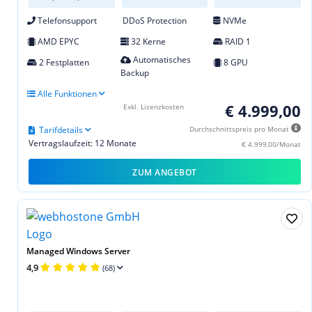
Telefonsupport
DDoS Protection
NVMe
AMD EPYC
32 Kerne
RAID 1
Automatisches
2 Festplatten
8 GPU
Backup
Alle Funktionen
€ 4.999,00
Exkl. Lizenzkosten
Tarifdetails
Durchschnittspreis pro Monat
Vertragslaufzeit: 12 Monate
€ 4.999,00/Monat
ZUM ANGEBOT
Managed Windows Server
4,9
(68)