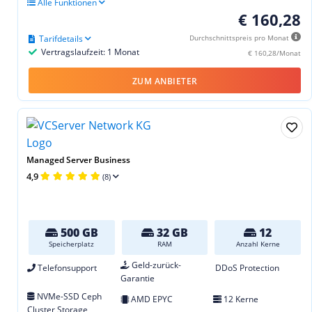
Alle Funktionen
€ 160,28
Tarifdetails
Durchschnittspreis pro Monat
Vertragslaufzeit: 1 Monat
€ 160,28/Monat
ZUM ANBIETER
Managed Server Business
4,9
(8)
500 GB
32 GB
12
Speicherplatz
RAM
Anzahl Kerne
Geld-zurück-
Telefonsupport
DDoS Protection
Garantie
NVMe-SSD Ceph
AMD EPYC
12 Kerne
Cluster Storage