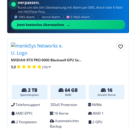
verpassen.
Rund-um-die-Uhr-Überwachung mit Alarm per SMS, Anruf oder E‑Mail
mit HOSTtest Plus.
SMS‑Alarm
Anruf‑Alarm
E‑Mail‑Alarm
Jetzt kostenlos überwachen
NVIDIA® RTX PRO 6000 Blackwell GPU Se...
5,0
(10)
2 TB
64 GB
16
Speicherplatz
RAM
Anzahl Kerne
Telefonsupport
DDoS Protection
NVMe
AMD EPYC
16 Kerne
RAID 1
Automatisches
2 Festplatten
2 GPU
Backup