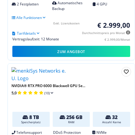
Automatisches
2 Festplatten
4 GPU
Backup
Alle Funktionen
€ 2.999,00
Exkl. Lizenzkosten
Tarifdetails
Durchschnittspreis pro Monat
Vertragslaufzeit: 12 Monate
€ 2.999,00/Monat
ZUM ANGEBOT
NVIDIA® RTX PRO 6000 Blackwell GPU Se...
5,0
(10)
8 TB
256 GB
32
Speicherplatz
RAM
Anzahl Kerne
Telefonsupport
DDoS Protection
NVMe