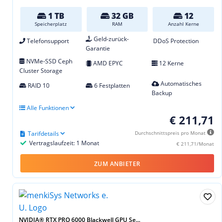
1 TB
32 GB
12
Speicherplatz
RAM
Anzahl Kerne
Geld-zurück-
Telefonsupport
DDoS Protection
Garantie
NVMe-SSD Ceph
AMD EPYC
12 Kerne
Cluster Storage
Automatisches
RAID 10
6 Festplatten
Backup
Alle Funktionen
€ 211,71
Tarifdetails
Durchschnittspreis pro Monat
Vertragslaufzeit: 1 Monat
€ 211,71/Monat
ZUM ANBIETER
NVIDIA® RTX PRO 6000 Blackwell GPU Se...