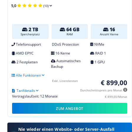
5,0
(10)
2 TB
64 GB
16
Speicherplatz
RAM
Anzahl Kerne
Telefonsupport
DDoS Protection
NVMe
AMD EPYC
16 Kerne
RAID 1
Automatisches
2 Festplatten
1 GPU
Backup
Alle Funktionen
€ 899,00
Exkl. Lizenzkosten
Tarifdetails
Durchschnittspreis pro Monat
Vertragslaufzeit: 12 Monate
€ 899,00/Monat
ZUM ANGEBOT
Nie wieder einen Website- oder Server-Ausfall