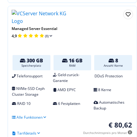
Managed Server Essential
4,9
(8)
300 GB
16 GB
8
Speicherplatz
RAM
Anzahl Kerne
Geld-zurück-
Telefonsupport
DDoS Protection
Garantie
NVMe-SSD Ceph
AMD EPYC
8 Kerne
Cluster Storage
Automatisches
RAID 10
6 Festplatten
Backup
Alle Funktionen
€ 80,62
Tarifdetails
Durchschnittspreis pro Monat