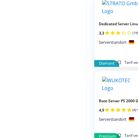
Dedicated Server Linux
3,3
(19
Serverstandort
Tarif v
Diamant
Root-Server PS 2000 
4,9
(4)
Serverstandort
Tarif v
Premium