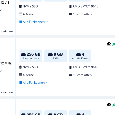
12 VIE
NVMe SSD
AMD EPYC™ 9645
4 Kerne
1 Festplatten
Alle Funktionen
ergleichen
256 GB
8 GB
4
Speicherplatz
RAM
Anzahl Kerne
 G12 MNZ
NVMe SSD
AMD EPYC™ 9645
4 Kerne
1 Festplatten
Alle Funktionen
ergleichen
256 GB
8 GB
4