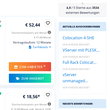
+
4,8
/ 5 Sterne aus
3534
externen Bewertungen
e
€ 52,44
AKTUELLE AUSSCHREIBUNGEN
Durchschnittspreis pro Monat
Colocation 4-5HE
€ 57,48/Monat
Vertragslaufzeit: 12 Monate
VOR KURZEM BEENDET
Tarifdetails
VServer mit PLESK...
VOR KURZEM BEENDET
Full Rack Colocat...
*
ZUM ANBIETER
VOR KURZEM BEENDET
vServer
ZUM ANGEBOT
unmanaged...
VOR KURZEM BEENDET
€ 18,56*
NEUESTE BEWERTUNGEN
Durchschnittspreis pro Monat
€ 16,90/Monat zzgl. Setup € 19,90