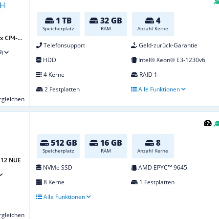
1 TB
32 GB
4
Speicherplatz
RAM
Anzahl Kerne
 CP4-...
Telefonsupport
Geld-zurück-Garantie
9)
HDD
Intel® Xeon® E3-1230v6
4 Kerne
RAID 1
2 Festplatten
Alle Funktionen
ergleichen
512 GB
16 GB
8
Speicherplatz
RAM
Anzahl Kerne
G12 NUE
NVMe SSD
AMD EPYC™ 9645
8 Kerne
1 Festplatten
Alle Funktionen
ergleichen