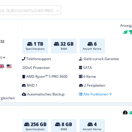
US, DURCHSCHNITTLICHER PREIS
Anzeig
-32
1 TB
32 GB
6
Speicherplatz
RAM
Anzahl Kerne
1)
Telefonsupport
Geld-zurück-Garantie
DDoS Protection
SATA
AMD Ryzen™ 5 PRO 3600
6 Kerne
RAID 1
2 Festplatten
Automatisches Backup
Alle Funktionen
ergleichen
256 GB
8 GB
4
Speicherplatz
RAM
Anzahl Kerne