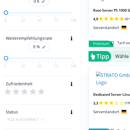
0
€
Root-Server PS 1000 
4,9
(4)
0
25
50
75
100
Serverstandort
Weiterempfehlungsrate
Tarif v
Premium
0
%
Tipp
Wähle 
0
25
50
75
100
Zufriedenheit
Dedicated Server Linux
3,3
(19
Serverstandort
Status
ALLE AUSGEWÄHLT