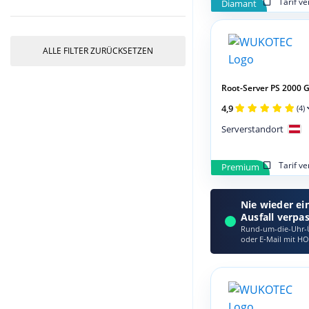
Tarif v
Diamant
ALLE FILTER ZURÜCKSETZEN
Root-Server PS 2000 G
4,9
(4)
Serverstandort
Tarif v
Premium
Nie wieder ei
Ausfall verpa
Rund-um-die-Uhr-Ü
oder E‑Mail mit HO