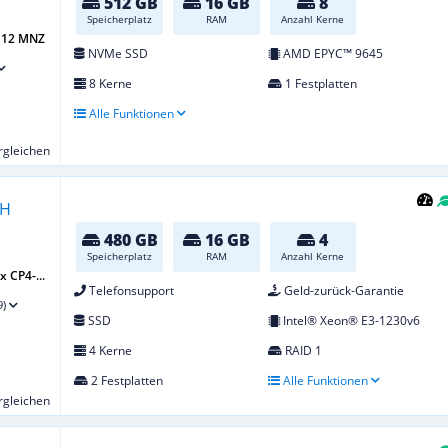
512 GB
16 GB
8
Speicherplatz
RAM
Anzahl Kerne
 G12 MNZ
NVMe SSD
AMD EPYC™ 9645
8 Kerne
1 Festplatten
Alle Funktionen
ergleichen
480 GB
16 GB
4
Speicherplatz
RAM
Anzahl Kerne
 CP4-...
Telefonsupport
Geld-zurück-Garantie
9)
SSD
Intel® Xeon® E3-1230v6
4 Kerne
RAID 1
2 Festplatten
Alle Funktionen
ergleichen