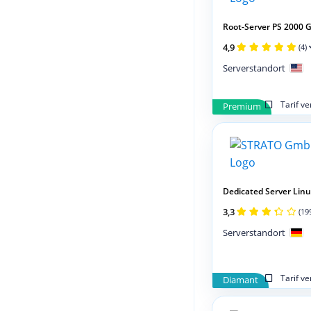
Root-Server PS 2000
4,9
(4)
Serverstandort
Tarif v
Premium
Dedicated Server Linux
3,3
(19
Serverstandort
Tarif v
Diamant