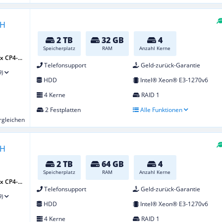
2 TB
32 GB
4
Speicherplatz
RAM
Anzahl Kerne
 CP4-...
Telefonsupport
Geld-zurück-Garantie
9)
HDD
Intel® Xeon® E3-1270v6
4 Kerne
RAID 1
2 Festplatten
Alle Funktionen
ergleichen
2 TB
64 GB
4
Speicherplatz
RAM
Anzahl Kerne
 CP4-...
Telefonsupport
Geld-zurück-Garantie
9)
HDD
Intel® Xeon® E3-1270v6
4 Kerne
RAID 1