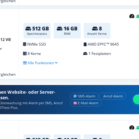
ergleichen
512 GB
16 GB
8
Speicherplatz
RAM
Anzahl Kerne
12 VIE
NVMe SSD
AMD EPYC™ 9645
8 Kerne
1 Festplatten
Alle Funktionen
ergleichen
nen Website- oder Server-
SMS‑Alarm
Anruf‑Alarm
ssen.
berwachung mit Alarm per SMS, Anruf
E‑Mail‑Alarm
STtest Plus.