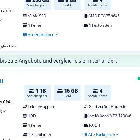
Speicherplatz
RAM
Anzahl Kerne
G12 NUE
NVMe SSD
AMD EPYC™ 9645
4 Kerne
1 Festplatten
Alle Funktionen
ergleichen
bis zu 3 Angebote und vergleiche sie miteinander.
1 TB
16 GB
4
Speicherplatz
RAM
Anzahl Kerne
 CP4-...
Telefonsupport
Geld-zurück-Garantie
9)
HDD
Intel® Xeon® E3-1230v6
4 Kerne
RAID 1
2 Festplatten
Alle Funktionen