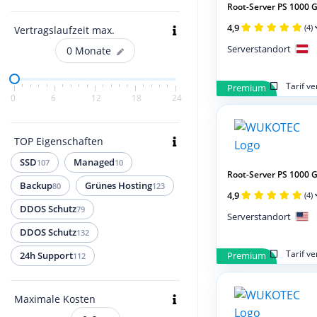
Root-Server PS 1000 G
4,9
(4)
Vertragslaufzeit max.
Serverstandort
0
Monate
Tarif v
Premium
0
6
12
18
24
TOP Eigenschaften
SSD
Managed
107
10
Root-Server PS 1000
Backup
Grünes Hosting
80
123
4,9
(4)
DDOS Schutz
79
Serverstandort
DDOS Schutz
132
Tarif v
Premium
24h Support
112
Maximale Kosten