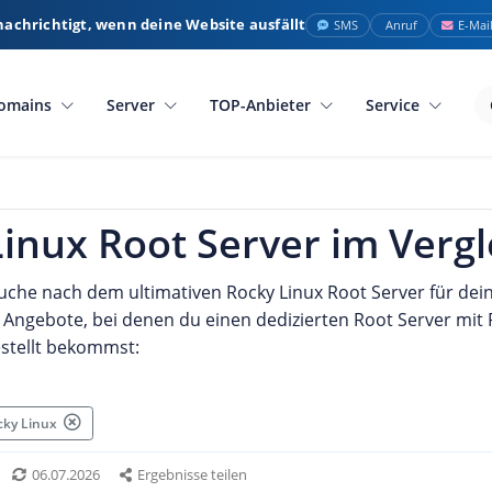
nachrichtigt, wenn deine Website ausfällt
SMS
Anruf
E-Mai
omains
Server
TOP-Anbieter
Service
inux Root Server im Vergl
Suche nach dem ultimativen Rocky Linux Root Server für dein 
g Angebote, bei denen du einen dedizierten Root Server mit
stellt bekommst:
ocky Linux
06.07.2026
Ergebnisse teilen