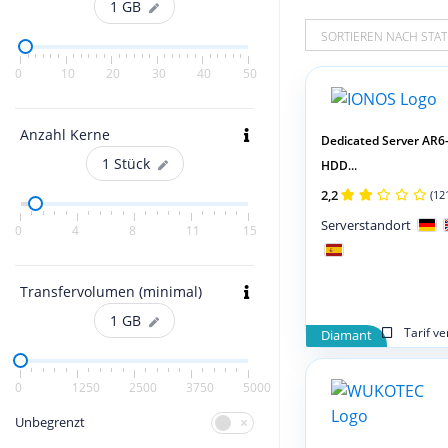
1
GB
SORTIEREN NACH STAT
0
10
20
30
40
50
Anzahl Kerne
Dedicated Server AR6
1
Stück
HDD...
2,2
(12
Serverstandort
0
4
8
11
15
Transfervolumen (minimal)
1
GB
Tarif v
Diamant
0
1250
2500
3750
5000
Unbegrenzt