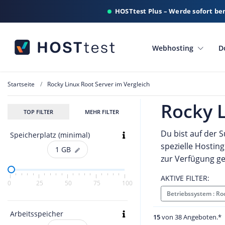
HOSTtest Plus – Werde sofort be
Webhosting
D
Startseite
Rocky Linux Root Server im Vergleich
Rocky L
TOP FILTER
MEHR FILTER
Du bist auf der 
Speicherplatz (minimal)
spezielle Hostin
1
GB
zur Verfügung ge
AKTIVE FILTER:
0
25
50
75
100
Betriebssystem : R
Arbeitsspeicher
15
von 38 Angeboten.*