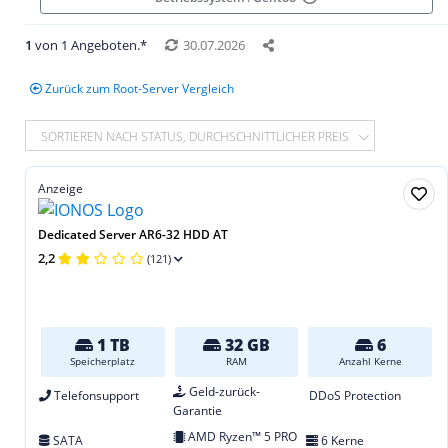
1
von 1 Angeboten.*
30.07.2026
Zurück zum Root-Server Vergleich
SORTIEREN NACH STATUS, DURCHSCHNITTLICHER PREIS
Anzeige
Dedicated Server AR6-32 HDD AT
2,2
(121)
1 TB
32 GB
6
Speicherplatz
RAM
Anzahl Kerne
Geld-zurück-
Telefonsupport
DDoS Protection
Garantie
AMD Ryzen™ 5 PRO
SATA
6 Kerne