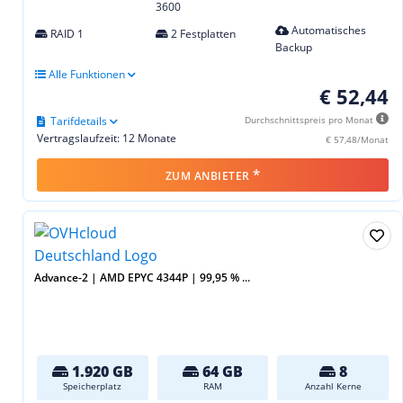
3600
Automatisches
RAID 1
2 Festplatten
Backup
Alle Funktionen
€ 52,44
Tarifdetails
Durchschnittspreis pro Monat
Vertragslaufzeit: 12 Monate
€ 57,48/Monat
*
ZUM ANBIETER
Advance-2 | AMD EPYC 4344P | 99,95 % ...
1.920 GB
64 GB
8
Speicherplatz
RAM
Anzahl Kerne