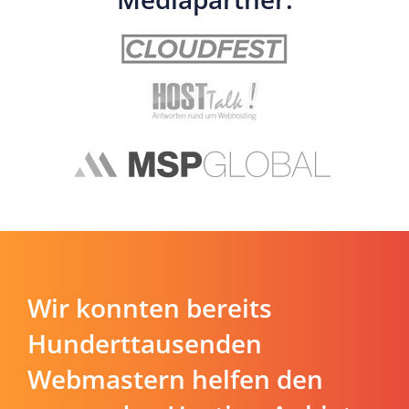
Wir konnten bereits
Hunderttausenden
Webmastern helfen den