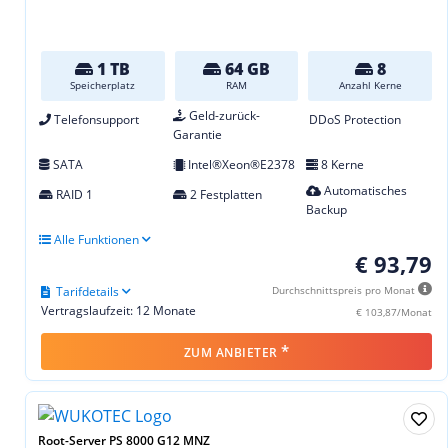
1 TB
64 GB
8
Speicherplatz
RAM
Anzahl Kerne
Geld-zurück-
Telefonsupport
DDoS Protection
Garantie
SATA
Intel®Xeon®E2378
8 Kerne
Automatisches
RAID 1
2 Festplatten
Backup
Alle Funktionen
€ 93,79
Tarifdetails
Durchschnittspreis pro Monat
Vertragslaufzeit: 12 Monate
€ 103,87/Monat
*
ZUM ANBIETER
Root-Server PS 8000 G12 MNZ