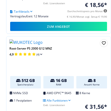
€ 18,56*
Exkl. Lizenzkosten
Tarifdetails
Durchschnittspreis pro Monat
Vertragslaufzeit: 12 Monate
€ 16,90/Monat zzgl. Setup € 19,90
ZUM ANGEBOT
Root-Server PS 2000 G12 MNZ
4,9
(4)
512 GB
16 GB
8
Speicherplatz
RAM
Anzahl Kerne
NVMe SSD
AMD EPYC™ 9645
8 Kerne
1 Festplatten
Alle Funktionen
€ 31,56*
Exkl. Lizenzkosten