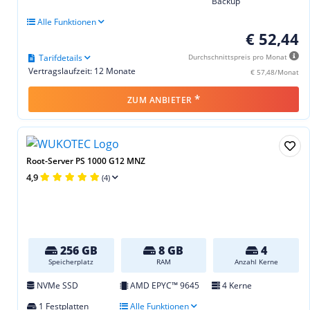
Backup
Alle Funktionen
€ 52,44
Tarifdetails
Durchschnittspreis pro Monat
Vertragslaufzeit: 12 Monate
€ 57,48/Monat
*
ZUM ANBIETER
Root-Server PS 1000 G12 MNZ
4,9
(4)
256 GB
8 GB
4
Speicherplatz
RAM
Anzahl Kerne
NVMe SSD
AMD EPYC™ 9645
4 Kerne
1 Festplatten
Alle Funktionen