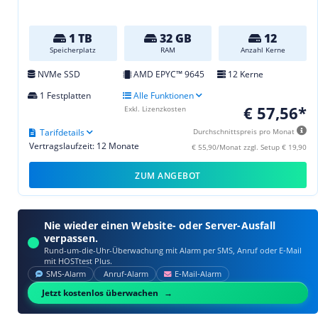
1 TB
32 GB
12
Speicherplatz
RAM
Anzahl Kerne
NVMe SSD
AMD EPYC™ 9645
12 Kerne
1 Festplatten
Alle Funktionen
€ 57,56*
Exkl. Lizenzkosten
Tarifdetails
Durchschnittspreis pro Monat
Vertragslaufzeit: 12 Monate
€ 55,90/Monat zzgl. Setup € 19,90
ZUM ANGEBOT
Nie wieder einen Website- oder Server-Ausfall
verpassen.
Rund-um-die-Uhr-Überwachung mit Alarm per SMS, Anruf oder E‑Mail
mit HOSTtest Plus.
SMS‑Alarm
Anruf‑Alarm
E‑Mail‑Alarm
Jetzt kostenlos überwachen