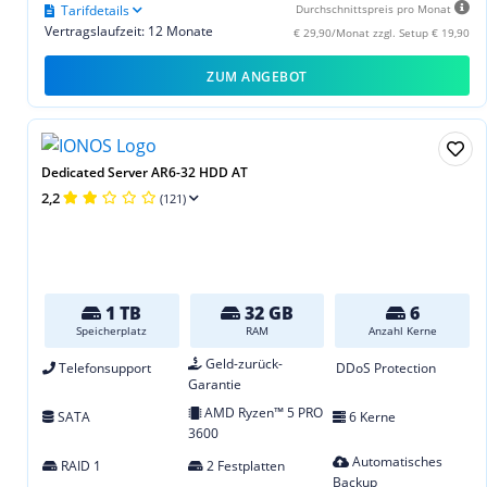
Tarifdetails
Durchschnittspreis pro Monat
Vertragslaufzeit: 12 Monate
€ 29,90/Monat zzgl. Setup € 19,90
ZUM ANGEBOT
Dedicated Server AR6-32 HDD AT
2,2
(121)
1 TB
32 GB
6
Speicherplatz
RAM
Anzahl Kerne
Geld-zurück-
Telefonsupport
DDoS Protection
Garantie
AMD Ryzen™ 5 PRO
SATA
6 Kerne
3600
Automatisches
RAID 1
2 Festplatten
Backup