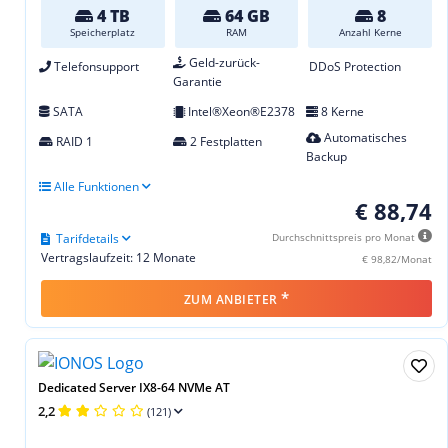
4 TB
64 GB
8
Speicherplatz
RAM
Anzahl Kerne
Geld-zurück-
Telefonsupport
DDoS Protection
Garantie
SATA
Intel®Xeon®E2378
8 Kerne
Automatisches
RAID 1
2 Festplatten
Backup
Alle Funktionen
€ 88,74
Tarifdetails
Durchschnittspreis pro Monat
Vertragslaufzeit: 12 Monate
€ 98,82/Monat
*
ZUM ANBIETER
Dedicated Server IX8-64 NVMe AT
2,2
(121)