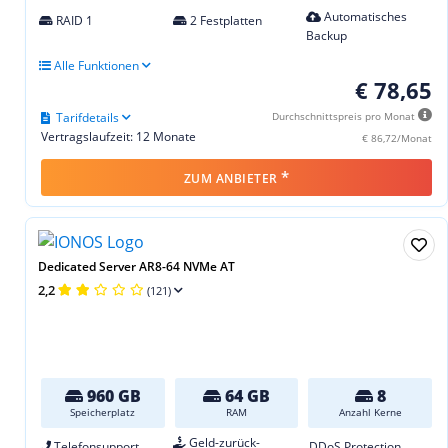
Automatisches
RAID 1
2 Festplatten
Backup
Alle Funktionen
€ 78,65
Tarifdetails
Durchschnittspreis pro Monat
Vertragslaufzeit: 12 Monate
€ 86,72/Monat
*
ZUM ANBIETER
Dedicated Server AR8-64 NVMe AT
2,2
(121)
960 GB
64 GB
8
Speicherplatz
RAM
Anzahl Kerne
Geld-zurück-
Telefonsupport
DDoS Protection