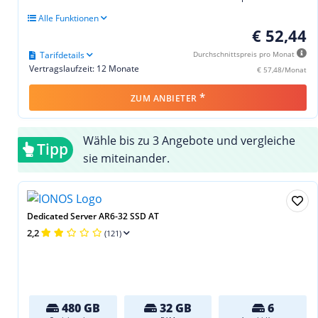
Alle Funktionen
€ 52,44
Tarifdetails
Durchschnittspreis pro Monat
Vertragslaufzeit: 12 Monate
€ 57,48/Monat
*
ZUM ANBIETER
Wähle bis zu 3 Angebote und vergleiche
Tipp
sie miteinander.
Dedicated Server AR6-32 SSD AT
2,2
(121)
480 GB
32 GB
6