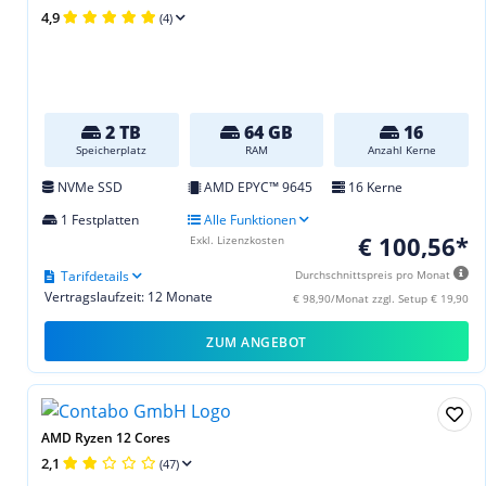
4,9
(4)
2 TB
64 GB
16
Speicherplatz
RAM
Anzahl Kerne
NVMe SSD
AMD EPYC™ 9645
16 Kerne
1 Festplatten
Alle Funktionen
€ 100,56*
Exkl. Lizenzkosten
Tarifdetails
Durchschnittspreis pro Monat
Vertragslaufzeit: 12 Monate
€ 98,90/Monat zzgl. Setup € 19,90
ZUM ANGEBOT
AMD Ryzen 12 Cores
2,1
(47)