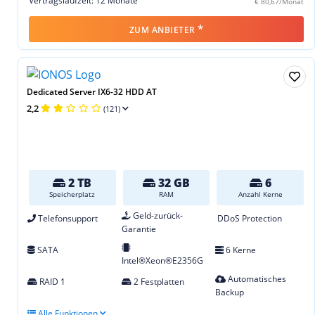
Vertragslaufzeit: 12 Monate
€ 80,67/Monat
*
ZUM ANBIETER
Dedicated Server IX6-32 HDD AT
2,2
(121)
2 TB
32 GB
6
Speicherplatz
RAM
Anzahl Kerne
Geld-zurück-
Telefonsupport
DDoS Protection
Garantie
SATA
6 Kerne
Intel®Xeon®E2356G
Automatisches
RAID 1
2 Festplatten
Backup
Alle Funktionen