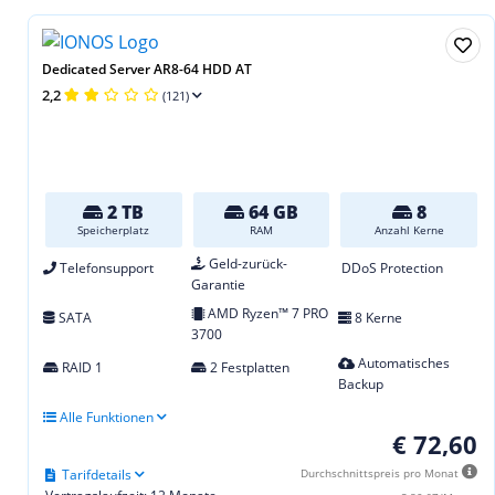
Dedicated Server AR8-64 HDD AT
2,2
(121)
2 TB
64 GB
8
Speicherplatz
RAM
Anzahl Kerne
Geld-zurück-
Telefonsupport
DDoS Protection
Garantie
AMD Ryzen™ 7 PRO
SATA
8 Kerne
3700
Automatisches
RAID 1
2 Festplatten
Backup
Alle Funktionen
€ 72,60
Tarifdetails
Durchschnittspreis pro Monat