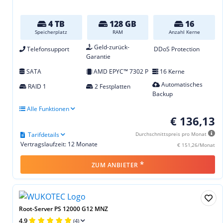
4 TB
128 GB
16
Speicherplatz
RAM
Anzahl Kerne
Geld-zurück-
Telefonsupport
DDoS Protection
Garantie
SATA
AMD EPYC™ 7302 P
16 Kerne
Automatisches
RAID 1
2 Festplatten
Backup
Alle Funktionen
€ 136,13
Tarifdetails
Durchschnittspreis pro Monat
Vertragslaufzeit: 12 Monate
€ 151,26/Monat
*
ZUM ANBIETER
Root-Server PS 12000 G12 MNZ
4,9
(4)