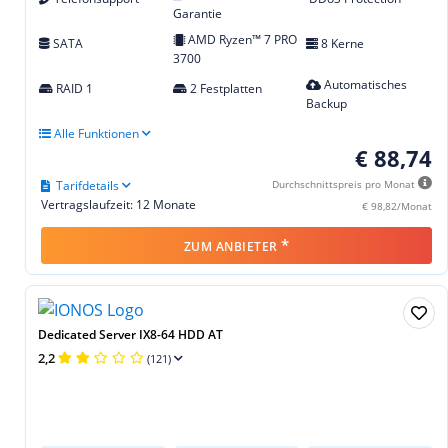
Garantie
AMD Ryzen™ 7 PRO
SATA
8 Kerne
3700
Automatisches
RAID 1
2 Festplatten
Backup
Alle Funktionen
€ 88,74
Tarifdetails
Durchschnittspreis pro Monat
Vertragslaufzeit: 12 Monate
€ 98,82/Monat
*
ZUM ANBIETER
Dedicated Server IX8-64 HDD AT
2,2
(121)