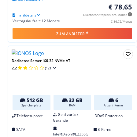
€ 78,65
Tarifdetails
Durchschnittspreis pro Monat
Vertragslaufzeit: 12 Monate
€ 86,72/Monat
*
ZUM ANBIETER
Dedicated Server IX6-32 NVMe AT
2,2
(121)
512 GB
32 GB
6
Speicherplatz
RAM
Anzahl Kerne
Geld-zurück-
Telefonsupport
DDoS Protection
Garantie
SATA
6 Kerne
Intel®Xeon®E2356G