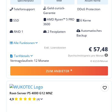
Speicherplatz
RAM
Anzahl Kerne
Geld-zurück-
Telefonsupport
DDoS Protection
Garantie
AMD Ryzen™ 5 PRO
SSD
6 Kerne
3600
Automatisches
RAID 1
2 Festplatten
Backup
Alle Funktionen
€ 57,48
Exkl. Lizenzkosten
Tarifdetails
Durchschnittspreis pro Monat
Vertragslaufzeit: 12 Monate
€ 63,53/Monat
*
ZUM ANBIETER
Root-Server PS 4000 G12 MNZ
4,9
(4)