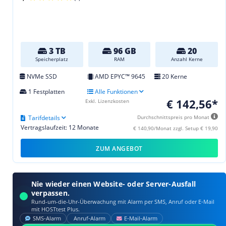
3 TB
96 GB
20
Speicherplatz
RAM
Anzahl Kerne
NVMe SSD
AMD EPYC™ 9645
20 Kerne
1 Festplatten
Alle Funktionen
€ 142,56*
Exkl. Lizenzkosten
Tarifdetails
Durchschnittspreis pro Monat
Vertragslaufzeit: 12 Monate
€ 140,90/Monat zzgl. Setup € 19,90
ZUM ANGEBOT
Nie wieder einen Website- oder Server-Ausfall
verpassen.
Rund-um-die-Uhr-Überwachung mit Alarm per SMS, Anruf oder E‑Mail
mit HOSTtest Plus.
SMS‑Alarm
Anruf‑Alarm
E‑Mail‑Alarm