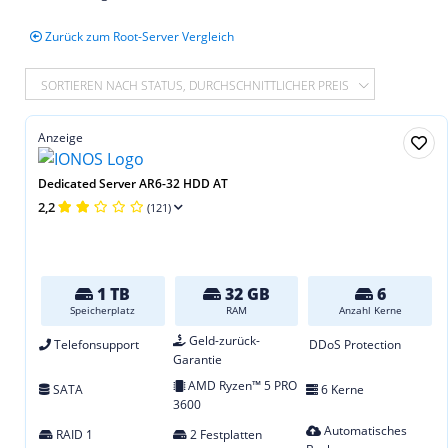
Zurück zum Root-Server Vergleich
SORTIEREN NACH STATUS, DURCHSCHNITTLICHER PREIS
Anzeige
Dedicated Server AR6-32 HDD AT
2,2
(121)
1 TB
32 GB
6
Speicherplatz
RAM
Anzahl Kerne
Geld-zurück-
Telefonsupport
DDoS Protection
Garantie
AMD Ryzen™ 5 PRO
SATA
6 Kerne
3600
Automatisches
RAID 1
2 Festplatten