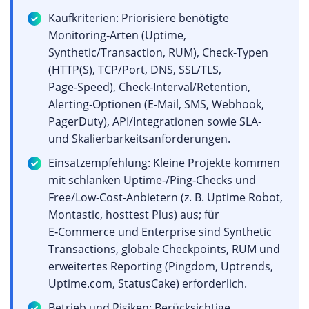
Kaufkriterien: Priorisiere benötigte
Monitoring‑Arten (Uptime,
Synthetic/Transaction, RUM), Check‑Typen
(HTTP(S), TCP/Port, DNS, SSL/TLS,
Page‑Speed), Check‑Interval/Retention,
Alerting‑Optionen (E‑Mail, SMS, Webhook,
PagerDuty), API/Integrationen sowie SLA‑
und Skalierbarkeitsanforderungen.
Einsatzempfehlung: Kleine Projekte kommen
mit schlanken Uptime‑/Ping‑Checks und
Free/Low‑Cost‑Anbietern (z. B. Uptime Robot,
Montastic, hosttest Plus) aus; für
E‑Commerce und Enterprise sind Synthetic
Transactions, globale Checkpoints, RUM und
erweitertes Reporting (Pingdom, Uptrends,
Uptime.com, StatusCake) erforderlich.
Betrieb und Risiken: Berücksichtige