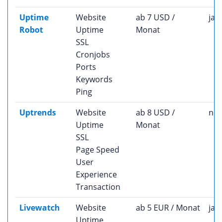
Uptime
Website
ab 7 USD /
ja
Robot
Uptime
Monat
SSL
Cronjobs
Ports
Keywords
Ping
Uptrends
Website
ab 8 USD /
nei
Uptime
Monat
SSL
Page Speed
User
Experience
Transaction
Livewatch
Website
ab 5 EUR / Monat
ja
Uptime