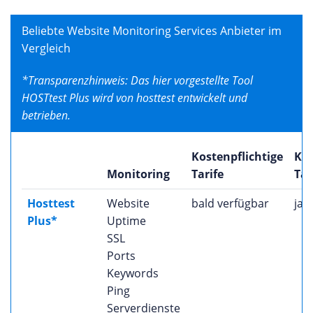
Beliebte Website Monitoring Services Anbieter im
Vergleich
*Transparenzhinweis: Das hier vorgestellte Tool
HOSTtest Plus wird von hosttest entwickelt und
betrieben.
Kostenpflichtige
Kos
Monitoring
Tarife
Tar
Hosttest
Website
bald verfügbar
ja
Plus*
Uptime
SSL
Ports
Keywords
Ping
Serverdienste