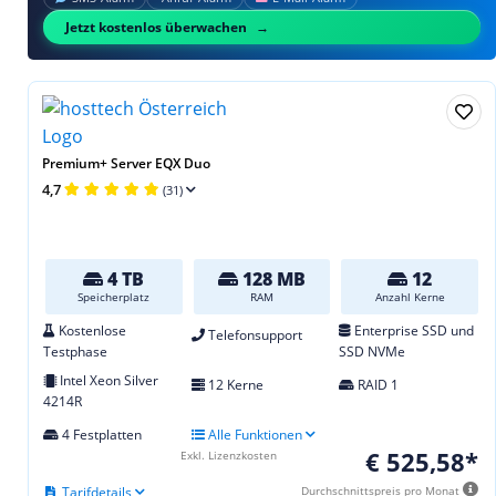
Jetzt kostenlos überwachen
Premium+ Server EQX Duo
4,7
(31)
4 TB
128 MB
12
Speicherplatz
RAM
Anzahl Kerne
Kostenlose
Enterprise SSD und
Telefonsupport
Testphase
SSD NVMe
Intel Xeon Silver
12 Kerne
RAID 1
4214R
4 Festplatten
Alle Funktionen
€ 525,58*
Exkl. Lizenzkosten
Tarifdetails
Durchschnittspreis pro Monat