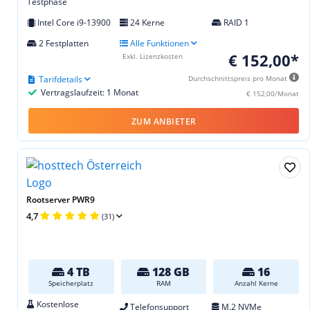
Testphase
Intel Core i9-13900
24 Kerne
RAID 1
2 Festplatten
Alle Funktionen
€ 152,00*
Exkl. Lizenzkosten
Tarifdetails
Durchschnittspreis pro Monat
Vertragslaufzeit: 1 Monat
€ 152,00/Monat
ZUM ANBIETER
Rootserver PWR9
4,7
(31)
4 TB
128 GB
16
Speicherplatz
RAM
Anzahl Kerne
Kostenlose
Telefonsupport
M.2 NVMe