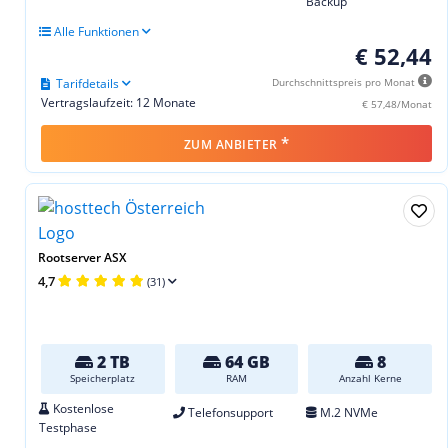
Backup
Alle Funktionen
€ 52,44
Tarifdetails
Durchschnittspreis pro Monat
Vertragslaufzeit: 12 Monate
€ 57,48/Monat
*
ZUM ANBIETER
Rootserver ASX
4,7
(31)
2 TB
64 GB
8
Speicherplatz
RAM
Anzahl Kerne
Kostenlose
Telefonsupport
M.2 NVMe
Testphase