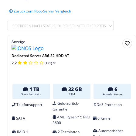
Zurück zum Root-Server Vergleich
SORTIEREN NACH STATUS, DURCHSCHNITTLICHER PREIS
Anzeige
Dedicated Server AR6-32 HDD AT
2,2
(121)
1 TB
32 GB
6
Speicherplatz
RAM
Anzahl Kerne
Geld-zurück-
Telefonsupport
DDoS Protection
Garantie
AMD Ryzen™ 5 PRO
SATA
6 Kerne
3600
Automatisches
RAID 1
2 Festplatten