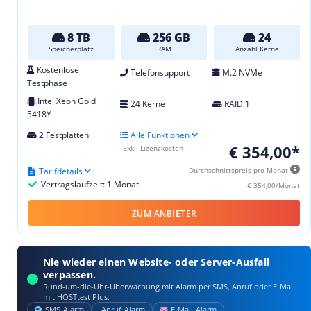
8 TB
256 GB
24
Speicherplatz
RAM
Anzahl Kerne
Kostenlose
Telefonsupport
M.2 NVMe
Testphase
Intel Xeon Gold
24 Kerne
RAID 1
5418Y
2 Festplatten
Alle Funktionen
€ 354,00*
Exkl. Lizenzkosten
Tarifdetails
Durchschnittspreis pro Monat
Vertragslaufzeit: 1 Monat
€ 354,00/Monat
ZUM ANBIETER
Nie wieder einen Website- oder Server-Ausfall
verpassen.
Rund-um-die-Uhr-Überwachung mit Alarm per SMS, Anruf oder E‑Mail
mit HOSTtest Plus.
SMS‑Alarm
Anruf‑Alarm
E‑Mail‑Alarm