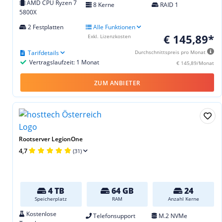
AMD CPU Ryzen 7
8 Kerne
RAID 1
5800X
2 Festplatten
Alle Funktionen
€ 145,89*
Exkl. Lizenzkosten
Tarifdetails
Durchschnittspreis pro Monat
Vertragslaufzeit: 1 Monat
€ 145,89/Monat
ZUM ANBIETER
Rootserver LegionOne
4,7
(31)
4 TB
64 GB
24
Speicherplatz
RAM
Anzahl Kerne
Kostenlose
Telefonsupport
M.2 NVMe