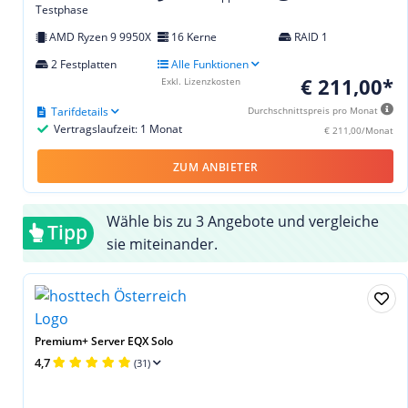
Testphase
AMD Ryzen 9 9950X
16 Kerne
RAID 1
2 Festplatten
Alle Funktionen
€ 211,00*
Exkl. Lizenzkosten
Tarifdetails
Durchschnittspreis pro Monat
Vertragslaufzeit: 1 Monat
€ 211,00/Monat
ZUM ANBIETER
Wähle bis zu 3 Angebote und vergleiche
Tipp
sie miteinander.
Premium+ Server EQX Solo
4,7
(31)