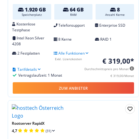
1.920 GB
64 GB
8
Speicherplatz
RAM
Anzahl Kerne
Kostenlose
Telefonsupport
Enterprise SSD
Testphase
Intel Xeon Silver
8 Kerne
RAID 1
4208
2 Festplatten
Alle Funktionen
€ 319,00*
Exkl. Lizenzkosten
Tarifdetails
Durchschnittspreis pro Monat
Vertragslaufzeit: 1 Monat
€ 319,00/Monat
ZUM ANBIETER
Rootserver RapidX
4,7
(31)