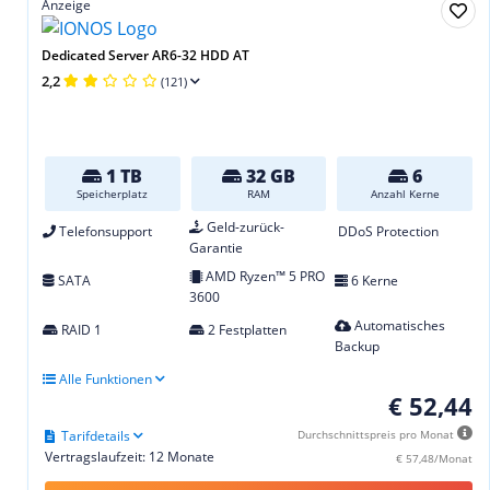
Anzeige
Dedicated Server AR6-32 HDD AT
2,2
(121)
1 TB
32 GB
6
Speicherplatz
RAM
Anzahl Kerne
Geld-zurück-
Telefonsupport
DDoS Protection
Garantie
AMD Ryzen™ 5 PRO
SATA
6 Kerne
3600
Automatisches
RAID 1
2 Festplatten
Backup
Alle Funktionen
€ 52,44
Tarifdetails
Durchschnittspreis pro Monat
Vertragslaufzeit: 12 Monate
€ 57,48/Monat