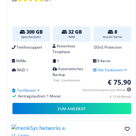
300 GB
32 GB
8
Speicherplatz
RAM
Anzahl Kerne
Kostenlose
Telefonsupport
DDoS Protection
Testphase
NVMe
1
8 Kerne
Automatisches
RAID 1
Alle Funktionen
Backup
€ 75,90
Exkl. Lizenzkosten
Tarifdetails
Durchschnittspreis pro Monat
Vertragslaufzeit: 1 Monat
€ 75,90/Monat
ZUM ANGEBOT