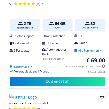
5,0
(10)
2 TB
64 GB
32
Speicherplatz
RAM
Anzahl Kerne
Telefonsupport
DDoS Protection
SSD
Intel Xeon®
32 Kerne
RAID 1
Automatisches
2 Festplatten
Alle Funktionen
Backup
€ 69,00
Exkl. Lizenzkosten
Tarifdetails
Durchschnittspreis pro Monat
Vertragslaufzeit: 1 Monat
€ 69,00/Monat
ZUM ANGEBOT
vServer dedizierte Threads L
5,0
(9)