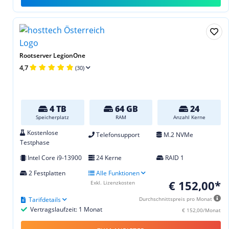
Rootserver LegionOne
4,7
(30)
4 TB
64 GB
24
Speicherplatz
RAM
Anzahl Kerne
Kostenlose
Telefonsupport
M.2 NVMe
Testphase
Intel Core i9-13900
24 Kerne
RAID 1
2 Festplatten
Alle Funktionen
€ 152,00*
Exkl. Lizenzkosten
Tarifdetails
Durchschnittspreis pro Monat
Vertragslaufzeit: 1 Monat
€ 152,00/Monat