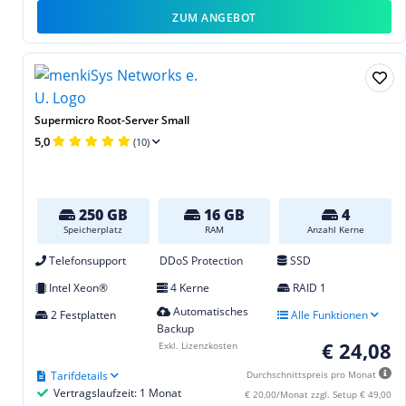
ZUM ANGEBOT
Supermicro Root-Server Small
5,0
(10)
250 GB
16 GB
4
Speicherplatz
RAM
Anzahl Kerne
Telefonsupport
DDoS Protection
SSD
Intel Xeon®
4 Kerne
RAID 1
Automatisches
2 Festplatten
Alle Funktionen
Backup
€ 24,08
Exkl. Lizenzkosten
Tarifdetails
Durchschnittspreis pro Monat
Vertragslaufzeit: 1 Monat
€ 20,00/Monat zzgl. Setup € 49,00