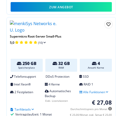
ZUM ANGEBOT
Supermicro Root-Server Small-Plus
5,0
(10)
250 GB
32 GB
4
Speicherplatz
RAM
Anzahl Kerne
Telefonsupport
DDoS Protection
SSD
Intel Xeon®
4 Kerne
RAID 1
Automatisches
2 Festplatten
Alle Funktionen
Backup
€ 27,08
Exkl. Lizenzkosten
Tarifdetails
Durchschnittspreis pro Monat
Vertragslaufzeit: 1 Monat
€ 25,00/Monat zzgl. Setup € 25,00