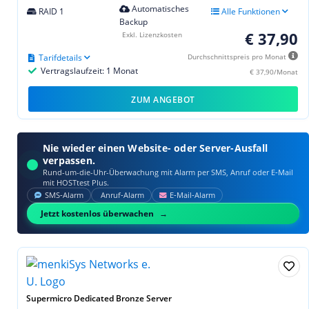
Automatisches
RAID 1
Alle Funktionen
Backup
€ 37,90
Exkl. Lizenzkosten
Tarifdetails
Durchschnittspreis pro Monat
Vertragslaufzeit: 1 Monat
€ 37,90/Monat
ZUM ANGEBOT
Nie wieder einen Website- oder Server-Ausfall
verpassen.
Rund-um-die-Uhr-Überwachung mit Alarm per SMS, Anruf oder E‑Mail
mit HOSTtest Plus.
SMS‑Alarm
Anruf‑Alarm
E‑Mail‑Alarm
Jetzt kostenlos überwachen
Supermicro Dedicated Bronze Server