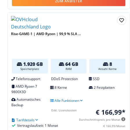
ZUM ANBIETER
Rise-GAME-1 | AMD Ryzen | 99,9 % SLA ...
1.920 GB
64 GB
8
Speicherplatz
RAM
Anzahl Kerne
Telefonsupport
DDoS Protection
SSD
AMD Ryzen 7
8 Kerne
2 Festplatten
9800X3D
Automatisches
Alle Funktionen
Backup
€ 166,99*
Exkl. Lizenzkosten
Tarifdetails
Durchschnittspreis pro Monat
Vertragslaufzeit: 1 Monat
€ 166,99/Monat