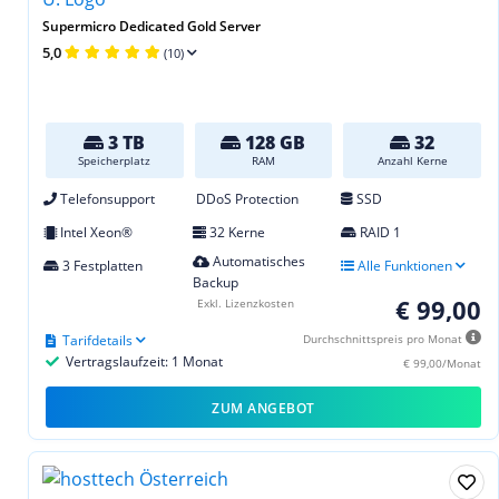
Supermicro Dedicated Gold Server
5,0
(10)
3 TB
128 GB
32
Speicherplatz
RAM
Anzahl Kerne
Telefonsupport
DDoS Protection
SSD
Intel Xeon®
32 Kerne
RAID 1
Automatisches
3 Festplatten
Alle Funktionen
Backup
€ 99,00
Exkl. Lizenzkosten
Tarifdetails
Durchschnittspreis pro Monat
Vertragslaufzeit: 1 Monat
€ 99,00/Monat
ZUM ANGEBOT