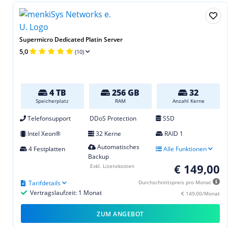
Supermicro Dedicated Platin Server
5,0
(10)
4 TB
256 GB
32
Speicherplatz
RAM
Anzahl Kerne
Telefonsupport
DDoS Protection
SSD
Intel Xeon®
32 Kerne
RAID 1
Automatisches
4 Festplatten
Alle Funktionen
Backup
€ 149,00
Exkl. Lizenzkosten
Tarifdetails
Durchschnittspreis pro Monat
Vertragslaufzeit: 1 Monat
€ 149,00/Monat
ZUM ANGEBOT