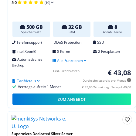
5,0
(10)
500 GB
32 GB
8
Speicherplatz
RAM
Anzahl Kerne
Telefonsupport
DDoS Protection
SSD
Intel Xeon®
8 Kerne
2 Festplatten
Automatisches
Alle Funktionen
Backup
€ 43,08
Exkl. Lizenzkosten
Tarifdetails
Durchschnittspreis pro Monat
Vertragslaufzeit: 1 Monat
€ 39,00/Monat zzgl. Setup € 49,00
ZUM ANGEBOT
Supermicro Dedicated Silver Server