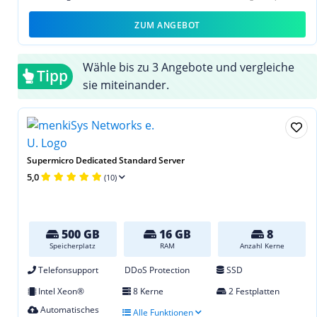
ZUM ANGEBOT
Wähle bis zu 3 Angebote und vergleiche
Tipp
sie miteinander.
Supermicro Dedicated Standard Server
5,0
(10)
500 GB
16 GB
8
Speicherplatz
RAM
Anzahl Kerne
Telefonsupport
DDoS Protection
SSD
Intel Xeon®
8 Kerne
2 Festplatten
Automatisches
Alle Funktionen