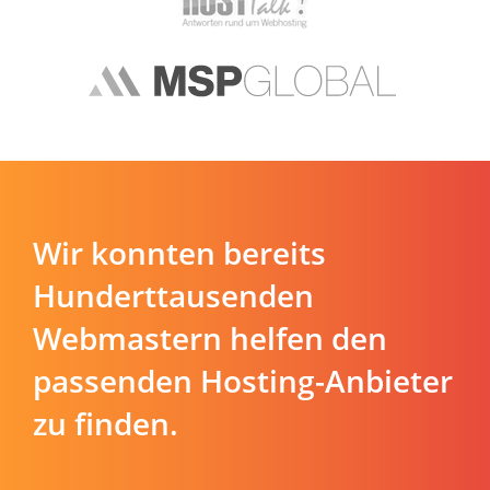
Wir konnten bereits
Hunderttausenden
Webmastern helfen den
passenden Hosting-Anbieter
zu finden.