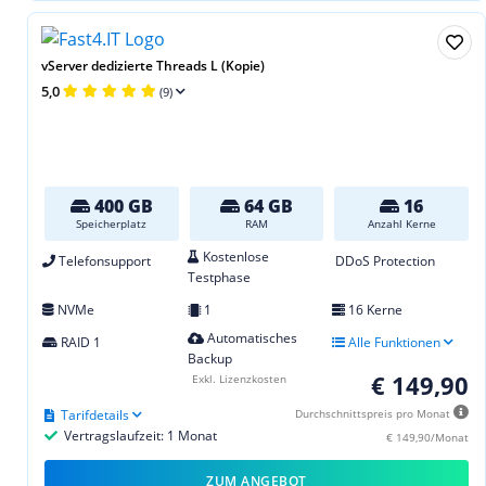
vServer dedizierte Threads L (Kopie)
5,0
(9)
400 GB
64 GB
16
Speicherplatz
RAM
Anzahl Kerne
Kostenlose
Telefonsupport
DDoS Protection
Testphase
NVMe
1
16 Kerne
Automatisches
RAID 1
Alle Funktionen
Backup
€ 149,90
Exkl. Lizenzkosten
Tarifdetails
Durchschnittspreis pro Monat
Vertragslaufzeit: 1 Monat
€ 149,90/Monat
ZUM ANGEBOT