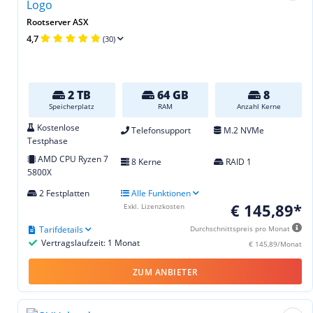
Rootserver ASX
4,7
(30)
2 TB
64 GB
8
Speicherplatz
RAM
Anzahl Kerne
Kostenlose
Telefonsupport
M.2 NVMe
Testphase
AMD CPU Ryzen 7
8 Kerne
RAID 1
5800X
2 Festplatten
Alle Funktionen
€ 145,89*
Exkl. Lizenzkosten
Tarifdetails
Durchschnittspreis pro Monat
Vertragslaufzeit: 1 Monat
€ 145,89/Monat
ZUM ANBIETER