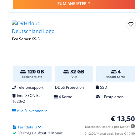
*
ZUM ANBIETER
Eco Server KS-3
120 GB
32 GB
4
Speicherplatz
RAM
Anzahl Kerne
Telefonsupport
DDoS Protection
SSD
Intel XEON E5-
4 Kerne
1 Festplatten
1620v2
Alle Funktionen
€ 13,50
Tarifdetails
Durchschnittspreis pro Monat
Vertragslaufzeit: 1 Monat
€ 12,00/Monat zzgl. Setup € 17,99