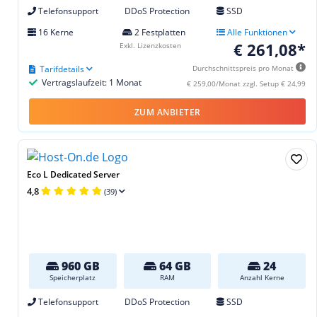
Telefonsupport
DDoS Protection
SSD
16 Kerne
2 Festplatten
Alle Funktionen
€ 261,08*
Exkl. Lizenzkosten
Tarifdetails
Durchschnittspreis pro Monat
Vertragslaufzeit: 1 Monat
€ 259,00/Monat zzgl. Setup € 24,99
ZUM ANBIETER
Eco L Dedicated Server
4,8
(39)
960 GB
64 GB
24
Speicherplatz
RAM
Anzahl Kerne
Telefonsupport
DDoS Protection
SSD