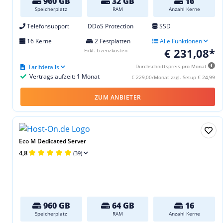
960 GB
32 GB
16
Speicherplatz
RAM
Anzahl Kerne
Telefonsupport
DDoS Protection
SSD
16 Kerne
2 Festplatten
Alle Funktionen
€ 231,08*
Exkl. Lizenzkosten
Tarifdetails
Durchschnittspreis pro Monat
Vertragslaufzeit: 1 Monat
€ 229,00/Monat zzgl. Setup € 24,99
ZUM ANBIETER
Eco M Dedicated Server
4,8
(39)
960 GB
64 GB
16
Speicherplatz
RAM
Anzahl Kerne