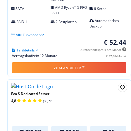
AMD Ryzen™ 5 PRO
SATA
6 Kerne
3600
Automatisches
RAID 1
2 Festplatten
Backup
Alle Funktionen
€ 52,44
Tarifdetails
Durchschnittspreis pro Monat
Vertragslaufzeit: 12 Monate
€ 57,48/Monat
*
ZUM ANBIETER
Eco S Dedicated Server
4,8
(39)