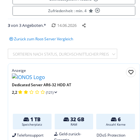
Zufriedenheit : min. 4
3
von 3 Angeboten.*
14.06.2026
Zurück zum Root-Server Vergleich
SORTIEREN NACH STATUS, DURCHSCHNITTLICHER PREIS
Anzeige
Dedicated Server AR6-32 HDD AT
2,2
(121)
1 TB
32 GB
6
Speicherplatz
RAM
Anzahl Kerne
Geld-zurück-
Telefonsupport
DDoS Protection
Garantie