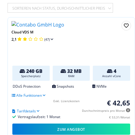
SORTIEREN NACH STATUS, DURCHSCHNITTLICHER PREIS
Cloud VDS M
2,1
(47)
240 GB
32 MB
4
Speicherplatz
RAM
Anzahl vCore
DDoS Protection
Snapshots
NVMe
Alle Funktionen
€ 42,65
Exkl. Lizenzkosten
Tarifdetails
Durchschnittspreis pro Monat
Vertragslaufzeit: 1 Monat
€ 53,31/Monat
ZUM ANGEBOT