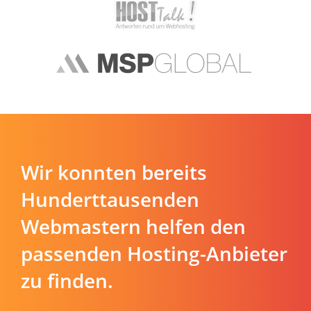
Wir konnten bereits
Hunderttausenden
Webmastern helfen den
passenden Hosting-Anbieter
zu finden.