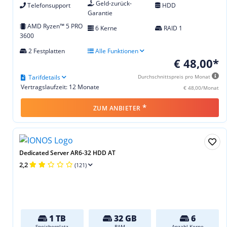
Geld-zurück-
Telefonsupport
HDD
Garantie
AMD Ryzen™ 5 PRO
6 Kerne
RAID 1
3600
2 Festplatten
Alle Funktionen
€ 48,00*
Tarifdetails
Durchschnittspreis pro Monat
Vertragslaufzeit: 12 Monate
€ 48,00/Monat
*
ZUM ANBIETER
Dedicated Server AR6-32 HDD AT
2,2
(121)
1 TB
32 GB
6
Speicherplatz
RAM
Anzahl Kerne