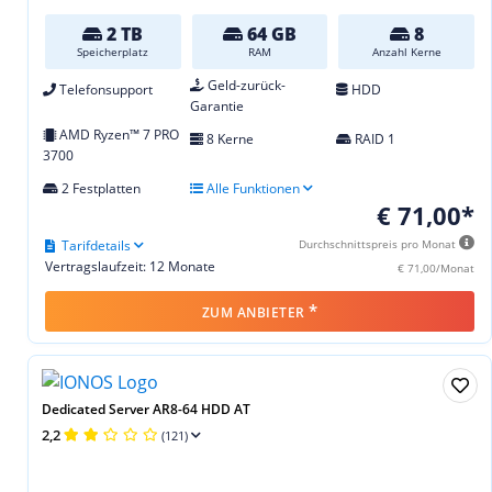
2 TB
64 GB
8
Speicherplatz
RAM
Anzahl Kerne
Geld-zurück-
Telefonsupport
HDD
Garantie
AMD Ryzen™ 7 PRO
8 Kerne
RAID 1
3700
2 Festplatten
Alle Funktionen
€ 71,00*
Tarifdetails
Durchschnittspreis pro Monat
Vertragslaufzeit: 12 Monate
€ 71,00/Monat
*
ZUM ANBIETER
Dedicated Server AR8-64 HDD AT
2,2
(121)