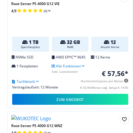
Root-Server PS 4000 G12 VIE
4,9
(4)
1 TB
32 GB
12
Speicherplatz
RAM
Anzahl Kerne
NVMe SSD
AMD EPYC™ 9645
12 Kerne
1 Festplatten
Alle Funktionen
€ 57,56*
Exkl. Lizenzkosten
Tarifdetails
Durchschnittspreis pro Monat
Vertragslaufzeit: 12 Monate
€ 55,90/Monat zzgl. Setup € 19,90
ZUM ANGEBOT
Root-Server PS 4000 G12 MNZ
4,9
(4)