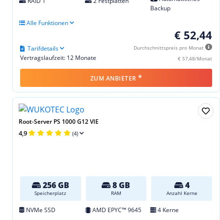
RAID 1
2 Festplatten
Backup
Alle Funktionen
€ 52,44
Tarifdetails
Durchschnittspreis pro Monat
Vertragslaufzeit: 12 Monate
€ 57,48/Monat
*
ZUM ANBIETER
Root-Server PS 1000 G12 VIE
4,9
(4)
256 GB
8 GB
4
Speicherplatz
RAM
Anzahl Kerne
NVMe SSD
AMD EPYC™ 9645
4 Kerne