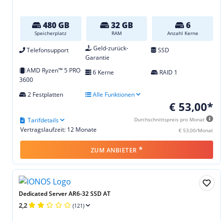
480 GB
32 GB
6
Speicherplatz
RAM
Anzahl Kerne
Geld-zurück-
Telefonsupport
SSD
Garantie
AMD Ryzen™ 5 PRO
6 Kerne
RAID 1
3600
2 Festplatten
Alle Funktionen
€ 53,00*
Tarifdetails
Durchschnittspreis pro Monat
Vertragslaufzeit: 12 Monate
€ 53,00/Monat
*
ZUM ANBIETER
Dedicated Server AR6-32 SSD AT
2,2
(121)