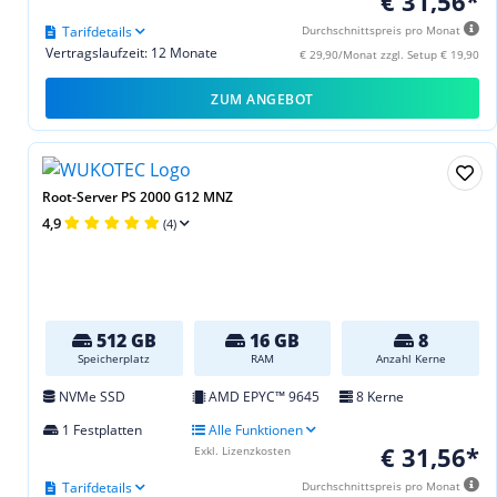
€ 31,56*
Tarifdetails
Durchschnittspreis pro Monat
Vertragslaufzeit: 12 Monate
€ 29,90/Monat zzgl. Setup € 19,90
ZUM ANGEBOT
Root-Server PS 2000 G12 MNZ
4,9
(4)
512 GB
16 GB
8
Speicherplatz
RAM
Anzahl Kerne
NVMe SSD
AMD EPYC™ 9645
8 Kerne
1 Festplatten
Alle Funktionen
€ 31,56*
Exkl. Lizenzkosten
Tarifdetails
Durchschnittspreis pro Monat