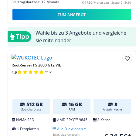
Vertragslaufzeit: 12 Monate
€ 17,90/Monat zzgl. Setup € 19,90
ZUM ANGEBOT
Wähle bis zu 3 Angebote und vergleiche
Tipp
sie miteinander.
Root-Server PS 2000 G12 VIE
4,9
(4)
512 GB
16 GB
8
Speicherplatz
RAM
Anzahl Kerne
NVMe SSD
AMD EPYC™ 9645
8 Kerne
1 Festplatten
Alle Funktionen
Exkl. Lizenzkosten