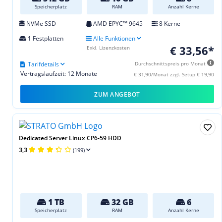
Speicherplatz
RAM
Anzahl Kerne
NVMe SSD
AMD EPYC™ 9645
8 Kerne
1 Festplatten
Alle Funktionen
€ 33,56*
Exkl. Lizenzkosten
Tarifdetails
Durchschnittspreis pro Monat
Vertragslaufzeit: 12 Monate
€ 31,90/Monat zzgl. Setup € 19,90
ZUM ANGEBOT
Dedicated Server Linux CP6-59 HDD
3,3
(199)
1 TB
32 GB
6
Speicherplatz
RAM
Anzahl Kerne