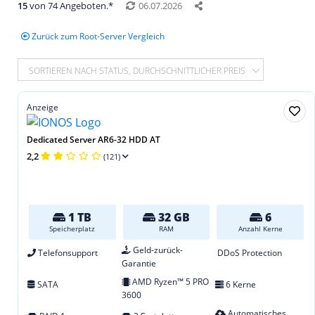
15
von 74 Angeboten.*
06.07.2026
Zurück zum Root-Server Vergleich
SORTIEREN NACH STATUS, DURCHSCHNITTLICHER PREIS
Anzeige
Dedicated Server AR6-32 HDD AT
2,2
(121)
1 TB
32 GB
6
Speicherplatz
RAM
Anzahl Kerne
Geld-zurück-
Telefonsupport
DDoS Protection
Garantie
AMD Ryzen™ 5 PRO
SATA
6 Kerne
3600
Automatisches