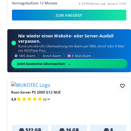
Vertragslaufzeit: 12 Monate
€ 29,90/Monat zzgl. Setup € 19,90
ZUM ANGEBOT
Nie wieder einen Website- oder Server-Ausfall
verpassen.
Rund-um-die-Uhr-Überwachung mit Alarm per SMS, Anruf oder E‑Mail
mit HOSTtest Plus.
SMS‑Alarm
Anruf‑Alarm
E‑Mail‑Alarm
Jetzt kostenlos überwachen
Root-Server PS 2000 G12 NUE
4,9
(4)
512 GB
16 GB
8