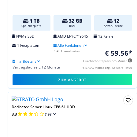
1 TB
32 GB
12
Speicherplatz
RAM
Anzahl Kerne
NVMe SSD
AMD EPYC™ 9645
12 Kerne
1 Festplatten
Alle Funktionen
€ 59,56*
Exkl. Lizenzkosten
Tarifdetails
Durchschnittspreis pro Monat
Vertragslaufzeit: 12 Monate
€ 57,90/Monat zzgl. Setup € 19,90
ZUM ANGEBOT
Dedicated Server Linux CP8-61 HDD
3,3
(199)