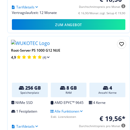
Tarifdetails
Durchschnittspreis pro Monat
Vertragslaufzeit: 12 Monate
€ 16,90/Monat zzgl. Setup € 19,90
ZUM ANGEBOT
Root-Server PS 1000 G12 NUE
4,9
(4)
256 GB
8 GB
4
Speicherplatz
RAM
Anzahl Kerne
NVMe SSD
AMD EPYC™ 9645
4 Kerne
1 Festplatten
Alle Funktionen
€ 19,56*
Exkl. Lizenzkosten
Tarifdetails
Durchschnittspreis pro Monat