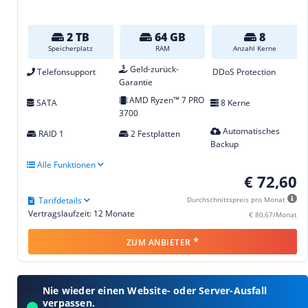
2 TB
64 GB
8
Speicherplatz
RAM
Anzahl Kerne
Geld-zurück-
Telefonsupport
DDoS Protection
Garantie
AMD Ryzen™ 7 PRO
SATA
8 Kerne
3700
Automatisches
RAID 1
2 Festplatten
Backup
Alle Funktionen
€ 72,60
Tarifdetails
Durchschnittspreis pro Monat
Vertragslaufzeit: 12 Monate
€ 80,67/Monat
*
ZUM ANBIETER
Nie wieder einen Website- oder Server-Ausfall
verpassen.