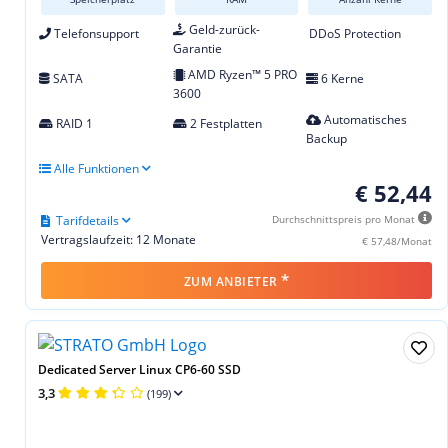
Geld-zurück-
Telefonsupport
DDoS Protection
Garantie
AMD Ryzen™ 5 PRO
SATA
6 Kerne
3600
Automatisches
RAID 1
2 Festplatten
Backup
Alle Funktionen
€ 52,44
Tarifdetails
Durchschnittspreis pro Monat
Vertragslaufzeit: 12 Monate
€ 57,48/Monat
*
ZUM ANBIETER
Dedicated Server Linux CP6-60 SSD
3,3
(199)