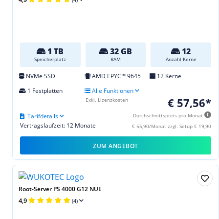
1 TB
32 GB
12
Speicherplatz
RAM
Anzahl Kerne
NVMe SSD
AMD EPYC™ 9645
12 Kerne
1 Festplatten
Alle Funktionen
€ 57,56*
Exkl. Lizenzkosten
Tarifdetails
Durchschnittspreis pro Monat
Vertragslaufzeit: 12 Monate
€ 55,90/Monat zzgl. Setup € 19,90
ZUM ANGEBOT
Root-Server PS 4000 G12 NUE
4,9
(4)