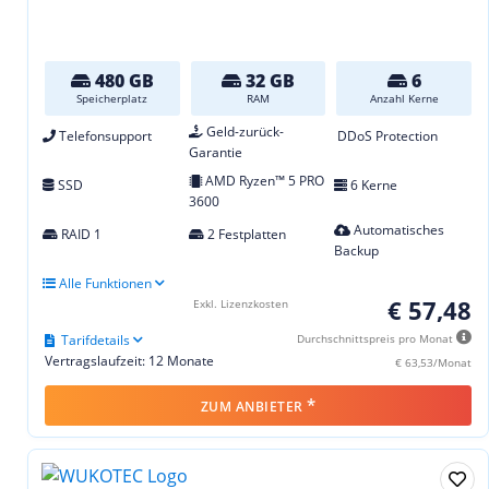
480 GB
32 GB
6
Speicherplatz
RAM
Anzahl Kerne
Geld-zurück-
Telefonsupport
DDoS Protection
Garantie
AMD Ryzen™ 5 PRO
SSD
6 Kerne
3600
Automatisches
RAID 1
2 Festplatten
Backup
Alle Funktionen
€ 57,48
Exkl. Lizenzkosten
Tarifdetails
Durchschnittspreis pro Monat
Vertragslaufzeit: 12 Monate
€ 63,53/Monat
*
ZUM ANBIETER