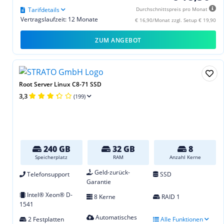
Tarifdetails
Durchschnittspreis pro Monat
Vertragslaufzeit: 12 Monate
€ 16,90/Monat zzgl. Setup € 19,90
ZUM ANGEBOT
Root Server Linux C8-71 SSD
3,3
(199)
240 GB
32 GB
8
Speicherplatz
RAM
Anzahl Kerne
Geld-zurück-
Telefonsupport
SSD
Garantie
Intel® Xeon® D-
8 Kerne
RAID 1
1541
Automatisches
2 Festplatten
Alle Funktionen