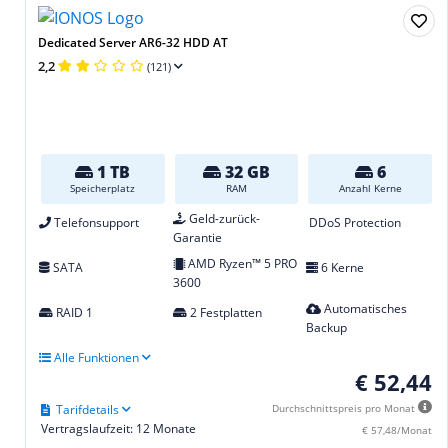
Dedicated Server AR6-32 HDD AT
2,2
(121)
1 TB
32 GB
6
Speicherplatz
RAM
Anzahl Kerne
Geld-zurück-
Telefonsupport
DDoS Protection
Garantie
AMD Ryzen™ 5 PRO
SATA
6 Kerne
3600
Automatisches
RAID 1
2 Festplatten
Backup
Alle Funktionen
€ 52,44
Tarifdetails
Durchschnittspreis pro Monat
Vertragslaufzeit: 12 Monate
€ 57,48/Monat