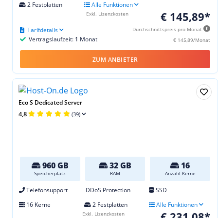
2 Festplatten
Alle Funktionen
€ 145,89*
Exkl. Lizenzkosten
Tarifdetails
Durchschnittspreis pro Monat
Vertragslaufzeit: 1 Monat
€ 145,89/Monat
ZUM ANBIETER
Eco S Dedicated Server
4,8
(39)
960 GB
32 GB
16
Speicherplatz
RAM
Anzahl Kerne
Telefonsupport
DDoS Protection
SSD
16 Kerne
2 Festplatten
Alle Funktionen
€ 231,08*
Exkl. Lizenzkosten