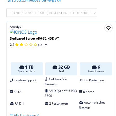
Zurück zum Root-Server Vergleich
SORTIEREN NACH STATUS, DURCHSCHNITTLICHER PREIS
Anzeige
Dedicated Server AR6-32 HDD AT
2,2
(121)
1 TB
32 GB
6
Speicherplatz
RAM
Anzahl Kerne
Geld-zurück-
Telefonsupport
DDoS Protection
Garantie
AMD Ryzen™ 5 PRO
SATA
6 Kerne
3600
Automatisches
RAID 1
2 Festplatten
Backup
Alle Funktionen