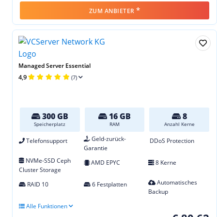
*
ZUM ANBIETER
Managed Server Essential
4,9
(7)
300 GB
16 GB
8
Speicherplatz
RAM
Anzahl Kerne
Geld-zurück-
Telefonsupport
DDoS Protection
Garantie
NVMe-SSD Ceph
AMD EPYC
8 Kerne
Cluster Storage
Automatisches
RAID 10
6 Festplatten
Backup
Alle Funktionen