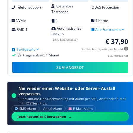
Kostenlose
Telefonsupport
DDoS Protection
Testphase
NVMe
1
4 Kerne
Automatisches
RAID 1
Alle Funktionen
Backup
€ 37,90
Exkl. Lizenzkosten
Tarifdetails
Durchschnittspreis pro Monat
Vertragslaufzeit: 1 Monat
€ 37,90/Monat
ZUM ANGEBOT
Nie wieder einen Website- oder Server-Ausfall
verpassen.
Rund-um-die-Uhr-Überwachung mit Alarm per SMS, Anruf oder E‑Mail
mit HOSTtest Plus.
SMS‑Alarm
Anruf‑Alarm
E‑Mail‑Alarm
Jetzt kostenlos überwachen