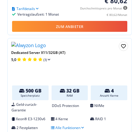
€ 80,62
Tarifdetails
Durchschnittspreis pro Monat
Vertragslaufzeit: 1 Monat
€ 80,62/Monat
ZUM ANBIETER
Dedicated Server X11/32GB (AT)
5,0
(3)
500 GB
32 GB
4
Speicherplatz
RAM
Anzahl Kerne
Geld-zurück-
DDoS Protection
NVMe
Garantie
Xeon® E3-1230v6
4 Kerne
RAID 1
2 Festplatten
Alle Funktionen