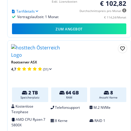
€ 102,82
Exkl. Lizenzkosten
Tarifdetails
Durchschnittspreis pro Monat
Vertragslaufzeit: 1 Monat
€ 114,24/Monat
ZUM ANGEBOT
Rootserver ASX
4,7
(31)
2 TB
64 GB
8
Speicherplatz
RAM
Anzahl Kerne
Kostenlose
Telefonsupport
M.2 NVMe
Testphase
AMD CPU Ryzen 7
8 Kerne
RAID 1
5800X