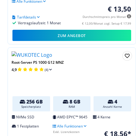
Alle Funktionen
€ 13,50
Tarifdetails
Durchschnittspreis pro Monat
Vertragslaufzeit: 1 Monat
€ 12,00/Monat zzgl. Setup € 17,99
ZUM ANGEBOT
Root-Server PS 1000 G12 MNZ
4,9
(4)
256 GB
8 GB
4
Speicherplatz
RAM
Anzahl Kerne
NVMe SSD
AMD EPYC™ 9645
4 Kerne
1 Festplatten
Alle Funktionen
€ 18,56*
Exkl. Lizenzkosten