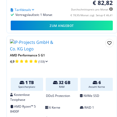
€ 82,82
Tarifdetails
Durchschnittspreis pro Monat
Vertragslaufzeit: 1 Monat
€ 78,95/Monat zzgl. Setup € 46,41
ZUM ANGEBOT
AMD Performance S G1
4,9
(133)
1 TB
32 GB
6
Speicherplatz
RAM
Anzahl Kerne
Kostenlose
DDoS Protection
NVMe SSD
Testphase
AMD Ryzen™ 5
6 Kerne
RAID 1
8400F