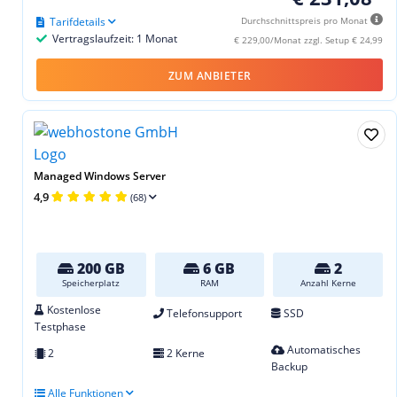
Tarifdetails
Durchschnittspreis pro Monat
Vertragslaufzeit: 1 Monat
€ 229,00/Monat zzgl. Setup € 24,99
ZUM ANBIETER
Managed Windows Server
4,9
(68)
200 GB
6 GB
2
Speicherplatz
RAM
Anzahl Kerne
Kostenlose
Telefonsupport
SSD
Testphase
Automatisches
2
2 Kerne
Backup
Alle Funktionen