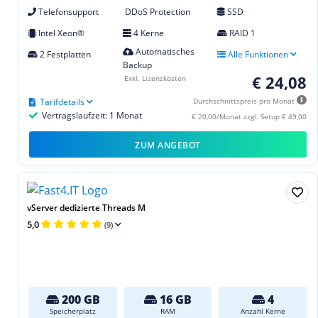
Telefonsupport
DDoS Protection
SSD
Intel Xeon®
4 Kerne
RAID 1
Automatisches
2 Festplatten
Alle Funktionen
Backup
€ 24,08
Exkl. Lizenzkosten
Tarifdetails
Durchschnittspreis pro Monat
Vertragslaufzeit: 1 Monat
€ 20,00/Monat zzgl. Setup € 49,00
ZUM ANGEBOT
vServer dedizierte Threads M
5,0
(9)
200 GB
16 GB
4
Speicherplatz
RAM
Anzahl Kerne