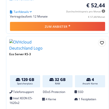
€ 52,44
Tarifdetails
Durchschnittspreis pro Monat
Vertragslaufzeit: 12 Monate
€ 57,48/Monat
*
ZUM ANBIETER
Eco Server KS-3
120 GB
32 GB
4
Speicherplatz
RAM
Anzahl Kerne
Telefonsupport
DDoS Protection
SSD
Intel XEON E5-
4 Kerne
1 Festplatten
1620v2