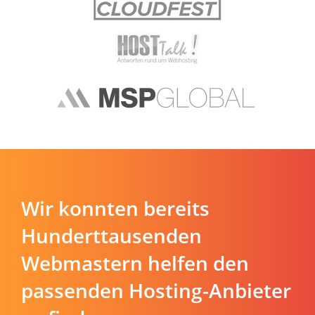
Wir konnten bereits
Hunderttausenden
Webmastern helfen den
passenden Hosting-Anbieter