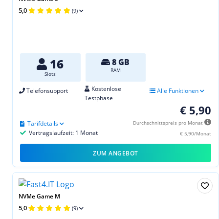
5,0
(9)
16
8 GB
RAM
Slots
Kostenlose
Telefonsupport
Alle Funktionen
Testphase
€ 5,90
Tarifdetails
Durchschnittspreis pro Monat
Vertragslaufzeit: 1 Monat
€ 5,90/Monat
ZUM ANGEBOT
NVMe Game M
5,0
(9)