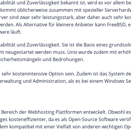
abilität und Zuverlässigkeit bekannt ist, wird es vor allem
kommt üblicherweise zusammen mit spezieller Serverhar
ver sind zwar sehr leistungsstark, aber daher auch sehr kos
den. Als Alternative für kleinere Anbieter kann FreeBSD, e
are läuft.
tabilität und Zuverlässigkeit. Sie ist die Basis eines grundso
cht neugestartet werden muss. Unix wurde zudem mit erhöh
 Sicherheitsmängeln und Bedrohungen.
 sehr kostenintensive Option sein. Zudem ist das System d
erwaltung und Administration, als es bei einem Windows Serv
 Bereich der Webhosting Plattformen entwickelt. Obwohl es 
iges kosteneffizienter, da es als Open-Source Software veröff
zudem kompatibel mit einer Vielfalt von anderen wichtigen 