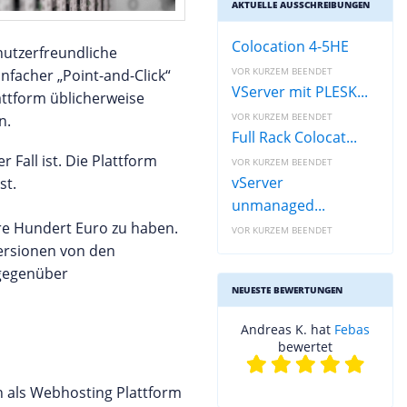
AKTUELLE AUSSCHREIBUNGEN
Colocation 4-5HE
nutzerfreundliche
VOR KURZEM BEENDET
nfacher „Point-and-Click“
VServer mit PLESK...
attform üblicherweise
VOR KURZEM BEENDET
n.
Full Rack Colocat...
Fall ist. Die Plattform
VOR KURZEM BEENDET
vServer
st.
unmanaged...
re Hundert Euro zu haben.
VOR KURZEM BEENDET
ersionen von den
 gegenüber
NEUESTE BEWERTUNGEN
Andreas K. hat
Febas
bewertet
n als Webhosting Plattform