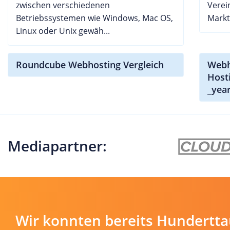
zwischen verschiedenen
Verei
Betriebssystemen wie Windows, Mac OS,
Markt
Linux oder Unix gewäh...
Roundcube Webhosting Vergleich
Webh
Host
_yea
Mediapartner:
Wir konnten bereits Hundertt