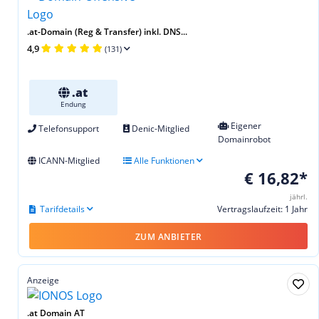
.at-Domain (Reg & Transfer) inkl. DNS...
4,9
(131)
.at
Endung
Eigener
Telefonsupport
Denic-Mitglied
Domainrobot
ICANN-Mitglied
Alle Funktionen
€ 16,82*
jährl.
Tarifdetails
Vertragslaufzeit: 1 Jahr
ZUM ANBIETER
Anzeige
.at Domain AT