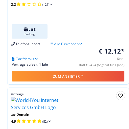
2,2
(121)
.at
Endung
Telefonsupport
Alle Funktionen
€ 12,12*
Tarifdetails
jährl.
Vertragslaufzeit: 1 Jahr
statt € 24,24 (Angebot für 1 Jahr )
*
ZUM ANBIETER
Anzeige
.at-Domain
4,9
(82)