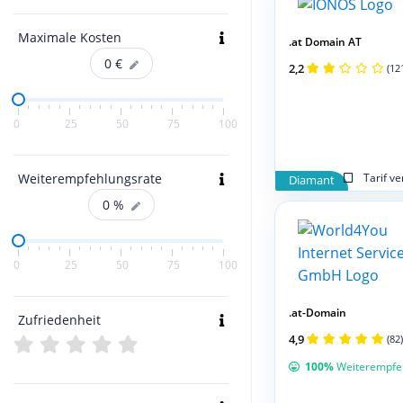
Maximale Kosten
.at Domain AT
0
€
2,2
(12
0
25
50
75
100
Weiterempfehlungsrate
Tarif v
Diamant
0
%
0
25
50
75
100
.at-Domain
Zufriedenheit
4,9
(82)
100%
Weiterempfe