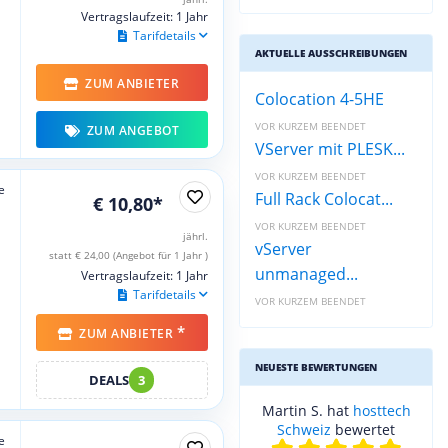
Vertragslaufzeit: 1 Jahr
Tarifdetails
AKTUELLE AUSSCHREIBUNGEN
ZUM ANBIETER
Colocation 4-5HE
VOR KURZEM BEENDET
ZUM ANGEBOT
VServer mit PLESK...
VOR KURZEM BEENDET
e
Full Rack Colocat...
€ 10,80*
VOR KURZEM BEENDET
jährl.
vServer
statt € 24,00 (Angebot für 1 Jahr )
unmanaged...
Vertragslaufzeit: 1 Jahr
Tarifdetails
VOR KURZEM BEENDET
*
ZUM ANBIETER
NEUESTE BEWERTUNGEN
DEALS
3
Martin S. hat
hosttech
Schweiz
bewertet
e