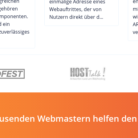
greichen
e
einmalige Adresse eines
 gehören
mi
Webauftrittes, der von
omponenten.
wi
Nutzern direkt über d...
 ein
AR
zuverlässiges
ve
ausenden Webmastern helfen den