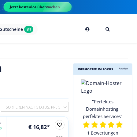
Jetzt kostenlos überwachen
l
Gutscheine
84
h
Anzeige
WEBHOSTER IM FOKUS
"Perfektes
SORTIEREN NACH STATUS, PREIS
Domainhosting,
perfektes Services"
e
€ 16,82*
1 Bewertungen
jährl.