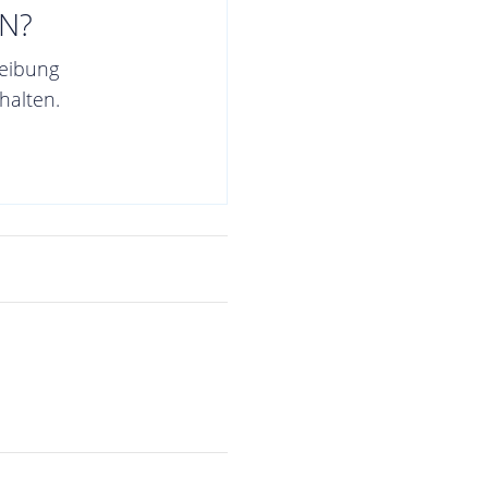
N?
reibung
halten.