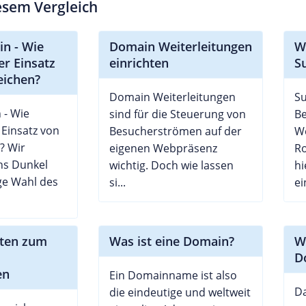
iesem Vergleich
n - Wie
Domain Weiterleitungen
W
der Einsatz
einrichten
S
eichen?
Domain Weiterleitungen
S
- Wie
sind für die Steuerung von
B
r Einsatz von
Besucherströmen auf der
We
? Wir
eigenen Webpräsenz
Ro
ins Dunkel
wichtig. Doch wie lassen
hi
ige Wahl des
si...
ei
itten zum
Was ist eine Domain?
W
D
en
Ein Domainname ist also
Da
die eindeutige und weltweit