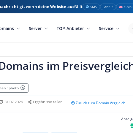
nachrichtigt, wenn deine Website ausfällt
SMS
Anruf
E-Mai
omains
Server
TOP-Anbieter
Service
Domains im Preisvergleic
en : photo
31.07.2026
Ergebnisse teilen
Zurück zum Domain Vergleich
Anzeig