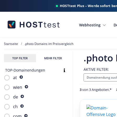
HOSTtest Plus – Werde sofort be
Webhosting
D
Startseite
.photo Domains im Preisvergleich
.photo 
TOP FILTER
MEHR FILTER
AKTIVE FILTER:
TOP-Domainendungen
at
Domainendung such
wien
3
von 3 Angeboten.*
de
ch
com