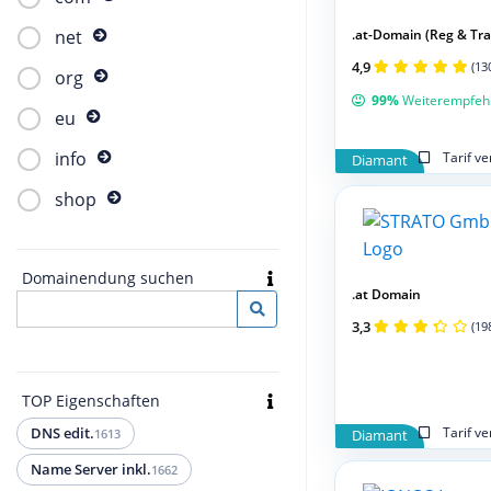
.at-Domain (Reg & Tran
net
4,9
(13
org
99%
Weiterempfeh
eu
info
Tarif v
Diamant
shop
Domainendung suchen
.at Domain
3,3
(19
TOP Eigenschaften
Tarif v
DNS edit.
1613
Diamant
Name Server inkl.
1662