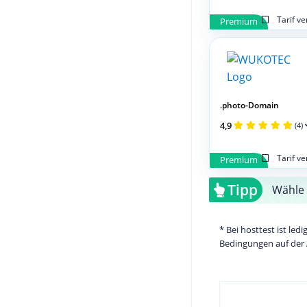
Tarif v
Premium
.photo-Domain
4,9
(4)
Tarif v
Premium
Tipp
Wähle 
* Bei hosttest ist le
Bedingungen auf der 