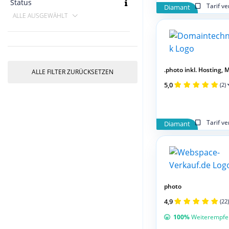
Status
Tarif v
Diamant
ALLE AUSGEWÄHLT
.photo inkl. Hosting, Ma
ALLE FILTER ZURÜCKSETZEN
5,0
(2)
Tarif v
Diamant
photo
4,9
(22)
100%
Weiterempfe