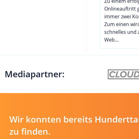
Zu einem erfol
Onlineauftritt
immer zwei K
Zum einen wird
schnelles und 
Web...
Mediapartner:
Wir konnten bereits Hundertt
zu finden.