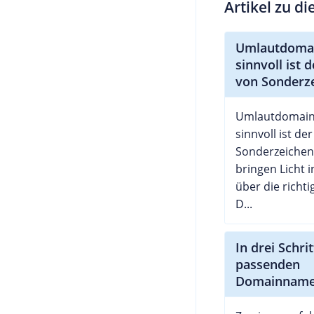
Artikel zu d
Umlautdomai
sinnvoll ist 
von Sonderz
Umlautdomain 
sinnvoll ist de
Sonderzeichen
bringen Licht 
über die richt
D...
In drei Schr
passenden
Domainnam