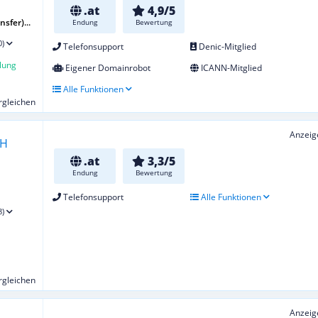
.at
4,9/5
sfer)...
Endung
Bewertung
0)
Telefonsupport
Denic-Mitglied
lung
Eigener Domainrobot
ICANN-Mitglied
Alle Funktionen
ergleichen
Anzeig
.at
3,3/5
Endung
Bewertung
Telefonsupport
Alle Funktionen
8)
ergleichen
Anzeig