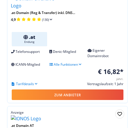
.at-Domain (Reg & Transfer) inkl. DNS...
4,9
(130)
.at
Endung
Eigener
Telefonsupport
Denic-Mitglied
Domainrobot
ICANN-Mitglied
Alle Funktionen
€ 16,82*
jährl.
Tarifdetails
Vertragslaufzeit: 1 Jahr
ZUM ANBIETER
Anzeige
.at Domain AT