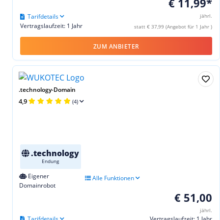
€ 11,99*
Tarifdetails
jährl.
Vertragslaufzeit: 1 Jahr
statt € 37,99 (Angebot für 1 Jahr )
ZUM ANBIETER
.technology-Domain
4,9
(4)
.technology
Endung
Eigener
Alle Funktionen
Domainrobot
€ 51,00
jährl.
Tarifdetails
Vertragslaufzeit: 1 Jahr