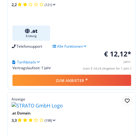
2,2
(121)
.at
Endung
Telefonsupport
Alle Funktionen
€ 12,12*
Tarifdetails
jährl.
Vertragslaufzeit: 1 Jahr
statt € 24,24 (Angebot für 1 Jahr )
*
ZUM ANBIETER
Anzeige
.at Domain
3,3
(198)