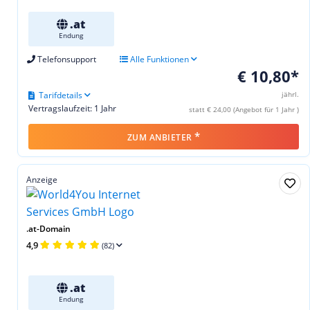
.at
Endung
Telefonsupport
Alle Funktionen
€ 10,80*
Tarifdetails
jährl.
Vertragslaufzeit: 1 Jahr
statt € 24,00 (Angebot für 1 Jahr )
*
ZUM ANBIETER
Anzeige
.at-Domain
4,9
(82)
.at
Endung