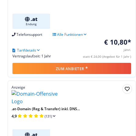
.at
Endung
Telefonsupport
Alle Funktionen
€ 10,80*
Tarifdetails
jährl.
Vertragslaufzeit: 1 Jahr
statt € 24,00 (Angebot für 1 Jahr )
*
ZUM ANBIETER
Anzeige
.at-Domain (Reg & Transfer) inkl. DNS...
4,9
(131)
.at