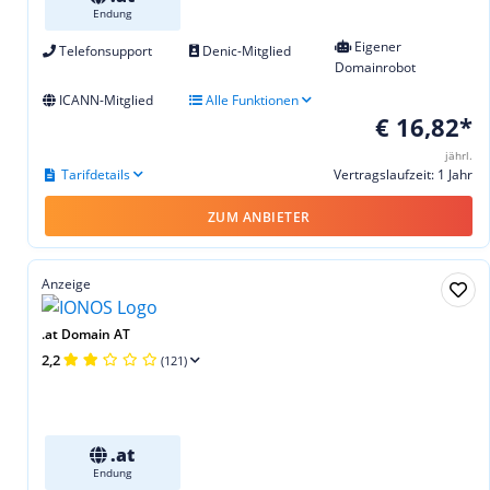
Endung
Eigener
Telefonsupport
Denic-Mitglied
Domainrobot
ICANN-Mitglied
Alle Funktionen
€ 16,82*
jährl.
Tarifdetails
Vertragslaufzeit: 1 Jahr
ZUM ANBIETER
Anzeige
.at Domain AT
2,2
(121)
.at
Endung