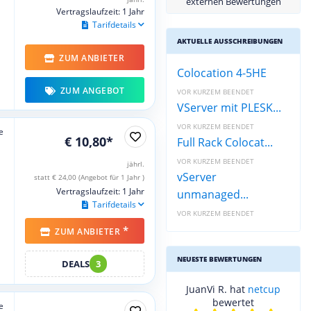
externen Bewertungen
Vertragslaufzeit: 1 Jahr
Tarifdetails
AKTUELLE AUSSCHREIBUNGEN
ZUM ANBIETER
Colocation 4-5HE
ZUM ANGEBOT
VOR KURZEM BEENDET
VServer mit PLESK...
VOR KURZEM BEENDET
e
€ 10,80*
Full Rack Colocat...
VOR KURZEM BEENDET
jährl.
vServer
statt € 24,00 (Angebot für 1 Jahr )
Vertragslaufzeit: 1 Jahr
unmanaged...
Tarifdetails
VOR KURZEM BEENDET
*
ZUM ANBIETER
NEUESTE BEWERTUNGEN
DEALS
3
JuanVi R. hat
netcup
bewertet
e