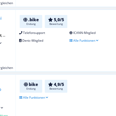
ergleichen
.bike
5,0/5
Endung
Bewertung
Telefonsupport
ICANN-Mitglied
, ...
Denic-Mitglied
Alle Funktionen
ergleichen
bike
4,9/5
Endung
Bewertung
Alle Funktionen
hlung