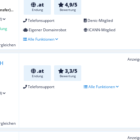
.at
4,9/5
sfer)...
Endung
Bewertung
2)
Telefonsupport
Denic-Mitglied
lung
Eigener Domainrobot
ICANN-Mitglied
Alle Funktionen
ergleichen
Anzeig
.at
3,3/5
Endung
Bewertung
Telefonsupport
Alle Funktionen
8)
ergleichen
Anzeig