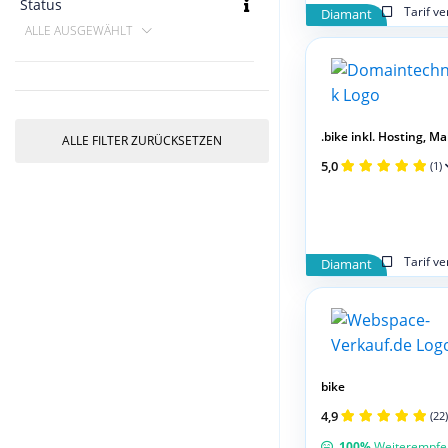
Status
Tarif v
Diamant
ALLE AUSGEWÄHLT
.bike inkl. Hosting, Mail
ALLE FILTER ZURÜCKSETZEN
5,0
(1)
Tarif v
Diamant
bike
4,9
(22)
100%
Weiterempfe