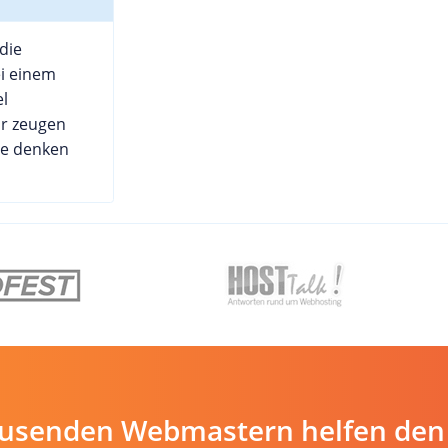
die
ei einem
l
ir zeugen
ie denken
ausenden Webmastern helfen den