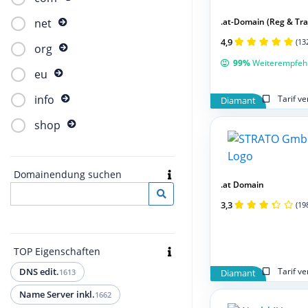
.at-Domain (Reg & Tran
net
4,9
(13
org
99%
Weiterempfeh
eu
info
Tarif v
Diamant
shop
Domainendung suchen
.at Domain
3,3
(19
TOP Eigenschaften
Tarif v
DNS edit.
1613
Diamant
Name Server inkl.
1662