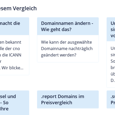
iesem Vergleich
macht die
Domainnamen ändern -
U
Wie geht das?
si
v
len bekannt
Wie kann der ausgewählte
U
lle der cno
Domainname nachträglich
si
 die ICANN
geändert werden?
So
r
br
Wir blicke...
üb
D.
sel und
.report Domains im
.
- So
Preisvergleich
P
Ihre