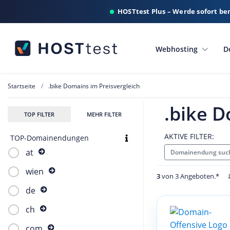
HOSTtest Plus – Werde sofort be
Webhosting
D
Startseite
.bike Domains im Preisvergleich
.bike D
TOP FILTER
MEHR FILTER
AKTIVE FILTER:
TOP-Domainendungen
at
Domainendung such
wien
3
von 3 Angeboten.*
de
ch
com