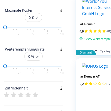
Maximale Kosten
0
€
.at-Domain
4,9
(81)
0
25
50
75
100
100%
Weiterempfe
Weiterempfehlungsrate
Tarif v
Diamant
0
%
0
25
50
75
100
.at Domain AT
2,2
(12
Zufriedenheit