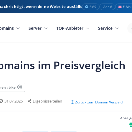
nachrichtigt, wenn deine Website ausfällt
SMS
Anruf
E-Mai
omains
Server
TOP-Anbieter
Service
omains im Preisvergleich
en : bike
31.07.2026
Ergebnisse teilen
Zurück zum Domain Vergleich
Anzeig