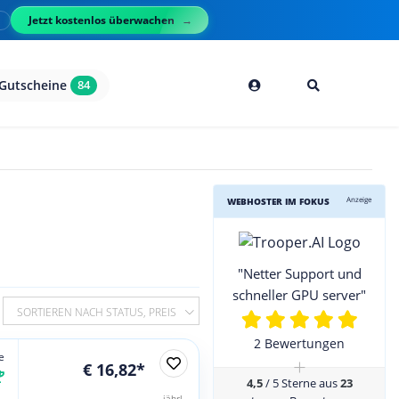
Jetzt kostenlos überwachen
l
Gutscheine
84
Anzeige
WEBHOSTER IM FOKUS
"Netter Support und
schneller GPU server"
SORTIEREN NACH STATUS, PREIS
2 Bewertungen
e
+
€ 16,82*
4,5
/ 5 Sterne aus
23
jährl.