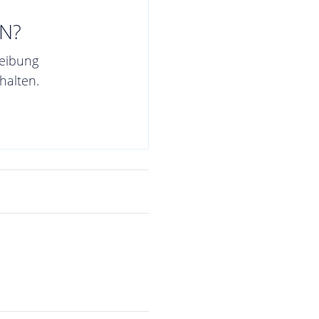
N?
reibung
halten.