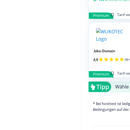
Tarif v
Premium
.bike-Domain
4,9
(4)
Tarif v
Premium
Tipp
Wähle 
* Bei hosttest ist le
Bedingungen auf der 