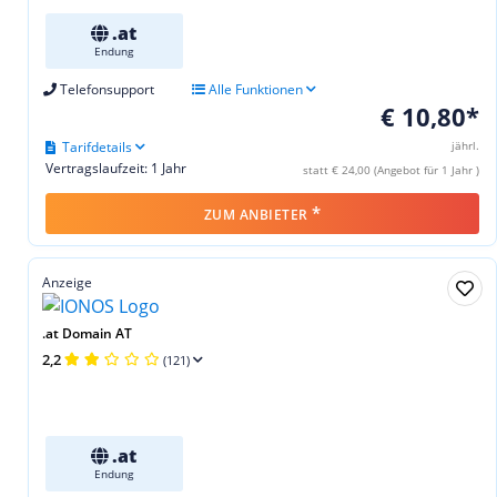
.at
Endung
Telefonsupport
Alle Funktionen
€ 10,80*
Tarifdetails
jährl.
Vertragslaufzeit: 1 Jahr
statt € 24,00 (Angebot für 1 Jahr )
*
ZUM ANBIETER
Anzeige
.at Domain AT
2,2
(121)
.at
Endung