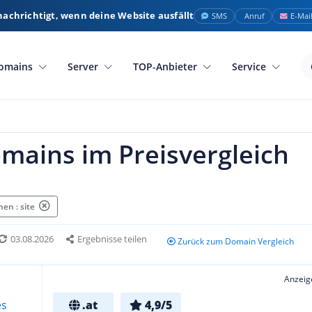
nachrichtigt, wenn deine Website ausfällt
SMS
Anruf
E-Mai
omains
Server
TOP-Anbieter
Service
omains im Preisvergleich
en : site
03.08.2026
Ergebnisse teilen
Zurück zum Domain Vergleich
Anzeig
.at
4,9/5