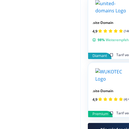
.site-Domain
4,9
(14
98%
Weiterempfeh
Tarif v
Diamant
.site-Domain
4,9
(4)
Tarif v
Premium