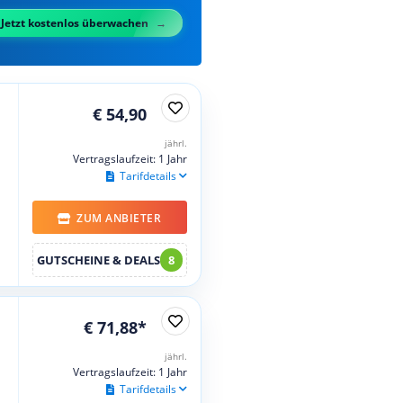
Jetzt kostenlos überwachen
€ 54,90
jährl.
Vertragslaufzeit: 1 Jahr
Tarifdetails
ZUM ANBIETER
GUTSCHEINE & DEALS
8
€ 71,88*
jährl.
Vertragslaufzeit: 1 Jahr
Tarifdetails