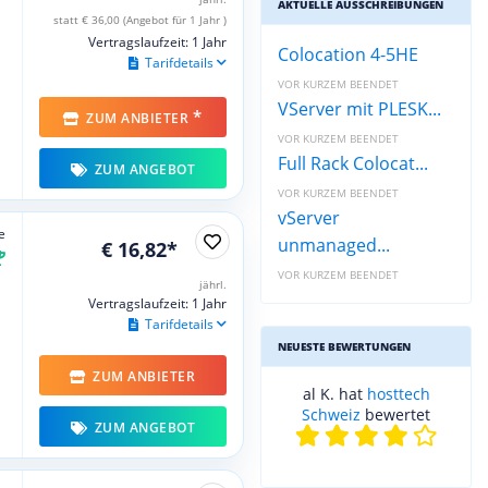
AKTUELLE AUSSCHREIBUNGEN
statt € 36,00 (Angebot für 1 Jahr )
Vertragslaufzeit: 1 Jahr
Colocation 4-5HE
Tarifdetails
VOR KURZEM BEENDET
VServer mit PLESK...
*
ZUM ANBIETER
VOR KURZEM BEENDET
Full Rack Colocat...
ZUM ANGEBOT
VOR KURZEM BEENDET
vServer
e
unmanaged...
€ 16,82*
VOR KURZEM BEENDET
jährl.
Vertragslaufzeit: 1 Jahr
Tarifdetails
NEUESTE BEWERTUNGEN
ZUM ANBIETER
al K. hat
hosttech
Schweiz
bewertet
ZUM ANGEBOT