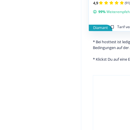
4,9
(91)
99%
Weiterempfeh
Tarif v
Diamant
* Bei hosttest ist le
Bedingungen auf der 
* Klickst Du auf eine