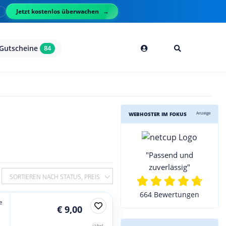
Jetzt kostenlos überwachen
l
Gutscheine
84
Anzeige
WEBHOSTER IM FOKUS
"Passend und
zuverlässig"
SORTIEREN NACH STATUS, PREIS
664 Bewertungen
e
€ 9,00
jährl.