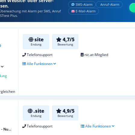
nen Website- oder Server-
SMS‑Alarm
Anruf‑Alarm
ssen.
berwachung mit Alarm per SMS, Anruf
E‑Mail‑Alarm
STtest Plus.
site
4,7/5
Endung
Bewertung
Telefonsupport
nic.at-Mitglied
Alle Funktionen
lung
ergleichen
.site
4,9/5
Endung
Bewertung
Telefonsupport
Alle Funktionen
- Nu...