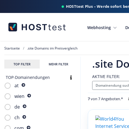
HOSTtest Plus – Werde sofort be
Webhosting
D
Startseite
.site Domains im Preisvergleich
.site D
TOP FILTER
MEHR FILTER
AKTIVE FILTER:
TOP-Domainendungen
at
Domainendung such
wien
7
von 7 Angeboten.*
de
ch
com