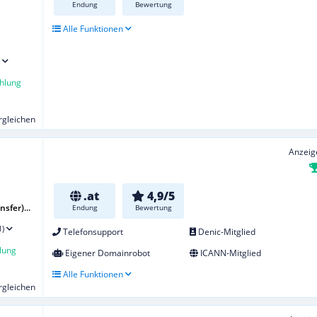
Endung
Bewertung
Alle Funktionen
hlung
ergleichen
Anzeig
.at
4,9/5
sfer)...
Endung
Bewertung
1)
Telefonsupport
Denic-Mitglied
lung
Eigener Domainrobot
ICANN-Mitglied
Alle Funktionen
ergleichen