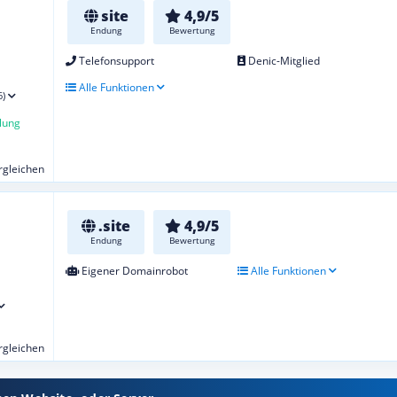
site
4,9/5
Endung
Bewertung
Telefonsupport
Denic-Mitglied
Alle Funktionen
6)
lung
ergleichen
.site
4,9/5
Endung
Bewertung
Eigener Domainrobot
Alle Funktionen
ergleichen