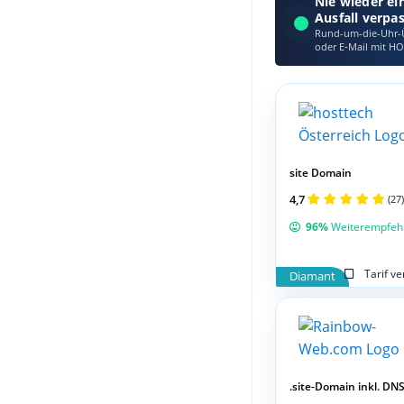
Nie wieder ei
Ausfall verpa
Rund-um-die-Uhr-Ü
oder E‑Mail mit HO
site Domain
4,7
(27)
96%
Weiterempfeh
Tarif v
Diamant
.site-Domain inkl. DNS 