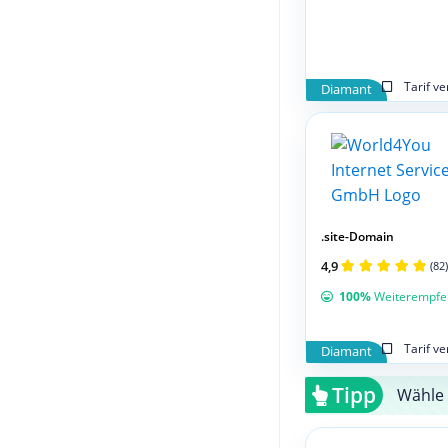
Tarif v
Diamant
.site-Domain
4,9
(82)
100%
Weiterempfe
Tarif v
Diamant
Tipp
Wähle 