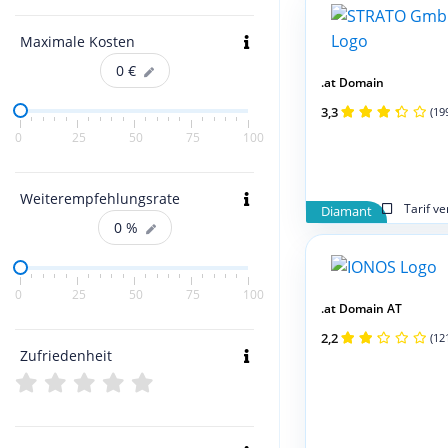
Maximale Kosten
0
€
.at Domain
3,3
(19
0
25
50
75
100
Weiterempfehlungsrate
Tarif v
Diamant
0
%
0
25
50
75
100
.at Domain AT
2,2
(12
Zufriedenheit