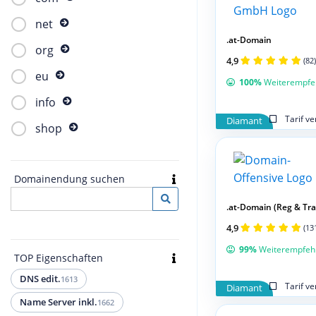
net
.at-Domain
org
4,9
(82)
eu
100%
Weiterempfe
info
Tarif v
Diamant
shop
Domainendung suchen
.at-Domain (Reg & Tran
4,9
(13
99%
Weiterempfeh
TOP Eigenschaften
DNS edit.
1613
Tarif v
Diamant
Name Server inkl.
1662