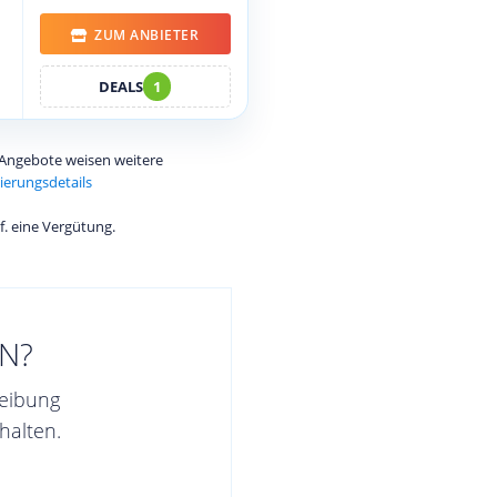
ZUM ANBIETER
DEALS
1
e Angebote weisen weitere
ierungsdetails
f. eine Vergütung.
N?
reibung
halten.