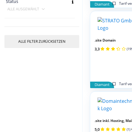
Status
Tarif v
Diamant
ALLE AUSGEWÄHLT
.site Domain
ALLE FILTER ZURÜCKSETZEN
3,3
(19
Tarif v
Diamant
.site inkl. Hosting, Mail,
5,0
(1)