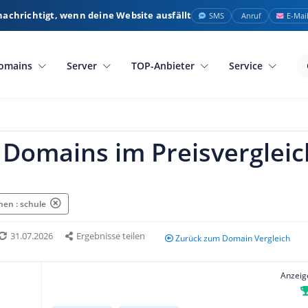
nachrichtigt, wenn deine Website ausfällt
SMS
Anruf
E-Mai
omains
Server
TOP-Anbieter
Service
 Domains im Preisvergleic
en : schule
31.07.2026
Ergebnisse teilen
Zurück zum Domain Vergleich
Anzeig