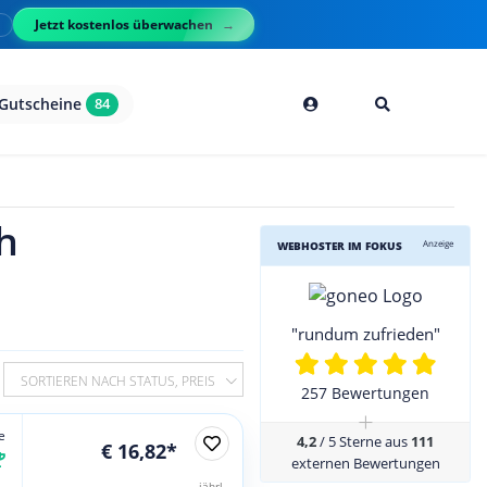
Jetzt kostenlos überwachen
l
Gutscheine
84
h
Anzeige
WEBHOSTER IM FOKUS
"rundum zufrieden"
SORTIEREN NACH STATUS, PREIS
257 Bewertungen
+
e
4,2
/ 5 Sterne aus
111
€ 16,82*
externen Bewertungen
jährl.