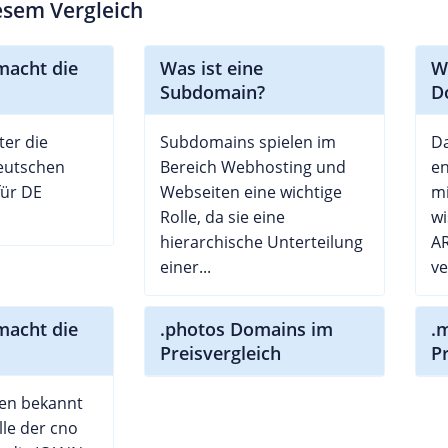
iesem Vergleich
macht die
Was ist eine
W
Subdomain?
D
ter die
Subdomains spielen im
Da
deutschen
Bereich Webhosting und
e
für DE
Webseiten eine wichtige
mi
Rolle, da sie eine
wi
hierarchische Unterteilung
AR
einer...
ve
macht die
.photos Domains im
.
Preisvergleich
P
len bekannt
lle der cno