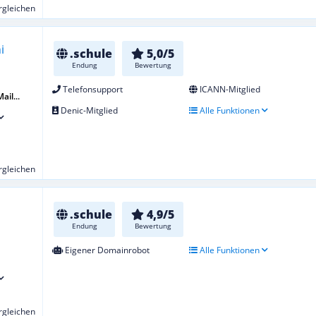
ergleichen
.schule
5,0/5
Endung
Bewertung
Telefonsupport
ICANN-Mitglied
ail...
Denic-Mitglied
Alle Funktionen
ergleichen
.schule
4,9/5
Endung
Bewertung
Eigener Domainrobot
Alle Funktionen
ergleichen