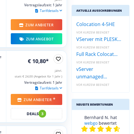
Vertragslaufzeit: 1 Jahr
Tarifdetails
AKTUELLE AUSSCHREIBUNGEN
Colocation 4-5HE
ZUM ANBIETER
VOR KURZEM BEENDET
VServer mit PLESK...
ZUM ANGEBOT
VOR KURZEM BEENDET
Full Rack Colocat...
e
€ 10,80*
VOR KURZEM BEENDET
vServer
jährl.
unmanaged...
statt € 24,00 (Angebot für 1 Jahr )
Vertragslaufzeit: 1 Jahr
VOR KURZEM BEENDET
Tarifdetails
*
ZUM ANBIETER
NEUESTE BEWERTUNGEN
DEALS
3
Bernhard N. hat
webgo
bewertet
e