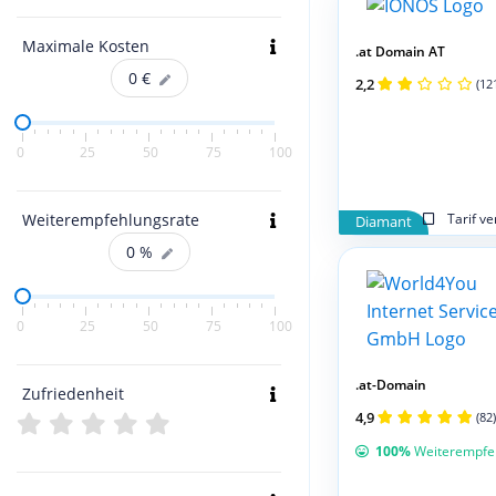
Maximale Kosten
.at Domain AT
0
€
2,2
(12
0
25
50
75
100
Weiterempfehlungsrate
Tarif v
Diamant
0
%
0
25
50
75
100
.at-Domain
Zufriedenheit
4,9
(82)
100%
Weiterempfe