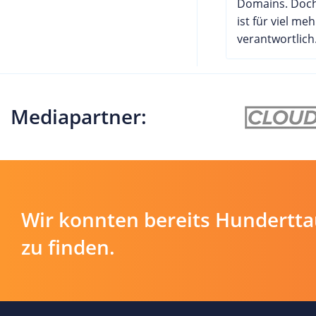
Domains. Doch
ist für viel meh
verantwortlich. 
Mediapartner:
Wir konnten bereits Hundertt
zu finden.