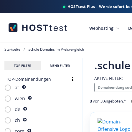
HOSTtest Plus – Werde sofort be
Webhosting
D
Startseite
.schule Domains im Preisvergleich
.schule
TOP FILTER
MEHR FILTER
AKTIVE FILTER:
TOP-Domainendungen
at
Domainendung such
wien
3
von 3 Angeboten.*
de
ch
com