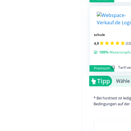
schule
4,9
(22)
100%
Weiterempfe
Tarif v
Premium
Tipp
Wähle 
* Bei hosttest ist le
Bedingungen auf der 