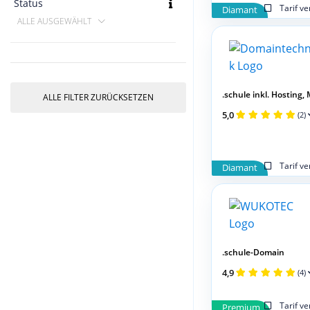
Status
Tarif v
Diamant
ALLE AUSGEWÄHLT
.schule inkl. Hosting, M
ALLE FILTER ZURÜCKSETZEN
5,0
(2)
Tarif v
Diamant
.schule-Domain
4,9
(4)
Tarif v
Premium