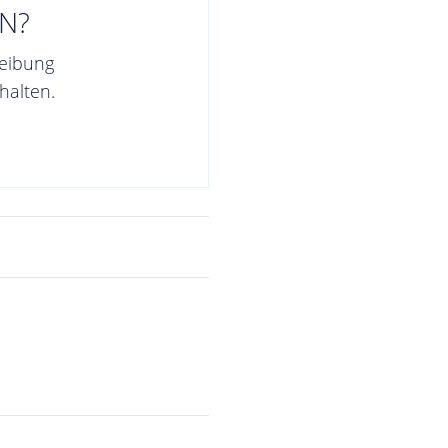
N?
reibung
halten.