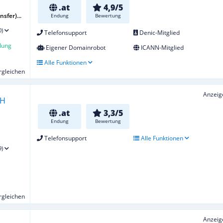
.at
4,9/5
sfer)...
Endung
Bewertung
0)
Telefonsupport
Denic-Mitglied
lung
Eigener Domainrobot
ICANN-Mitglied
Alle Funktionen
ergleichen
Anzeig
.at
3,3/5
Endung
Bewertung
Telefonsupport
Alle Funktionen
9)
ergleichen
Anzeig