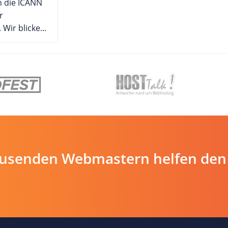
 die ICANN
r
Wir blicke...
ausenden Webmastern helfen den