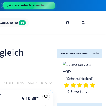
Jetzt kostenlos überwachen
l
Gutscheine
84
gleich
Anzeige
WEBHOSTER IM FOKUS
"Sehr zufrieden!"
SORTIEREN NACH STATUS, PREIS
9 Bewertungen
e
€ 10,80*
jährl.