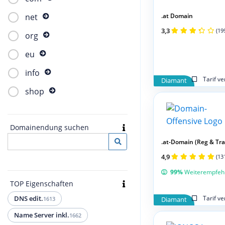
.at Domain
net
3,3
(19
org
eu
info
Tarif v
Diamant
shop
Domainendung suchen
.at-Domain (Reg & Tran
4,9
(13
99%
Weiterempfeh
TOP Eigenschaften
Tarif v
DNS edit.
1613
Diamant
Name Server inkl.
1662