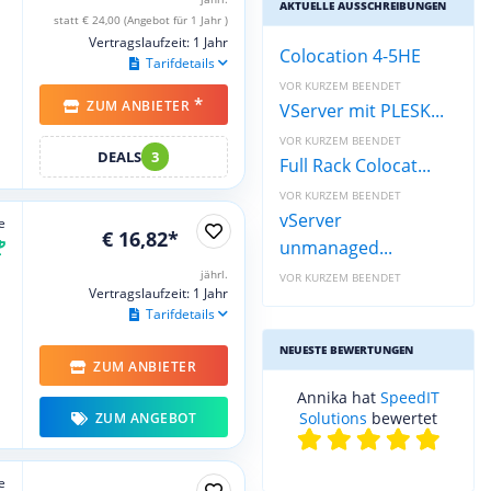
AKTUELLE AUSSCHREIBUNGEN
statt € 24,00 (Angebot für 1 Jahr )
Vertragslaufzeit: 1 Jahr
Colocation 4-5HE
Tarifdetails
VOR KURZEM BEENDET
*
ZUM ANBIETER
VServer mit PLESK...
VOR KURZEM BEENDET
DEALS
3
Full Rack Colocat...
VOR KURZEM BEENDET
vServer
e
€ 16,82*
unmanaged...
jährl.
VOR KURZEM BEENDET
Vertragslaufzeit: 1 Jahr
Tarifdetails
NEUESTE BEWERTUNGEN
ZUM ANBIETER
Annika hat
SpeedIT
Solutions
bewertet
ZUM ANGEBOT
e