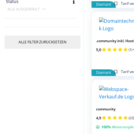
Status
Tarif v
Diamant
ALLE AUSGEWÄHLT
.community inkl. Hosti
ALLE FILTER ZURÜCKSETZEN
5,0
(1)
Tarif v
Diamant
community
4,9
(22)
100%
Weiterempfe