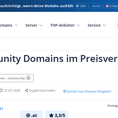
nachrichtigt, wenn deine Website ausfällt
SMS
Anruf
E-Mai
omains
Server
TOP-Anbieter
Service
nity Domains im Preisver
hen : community
31.07.2026
Ergebnisse teilen
Zurück zum Domain Vergleich
Anzeig
.at
3,3/5