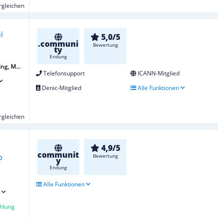
ergleichen
5,0/5
.communi
Bewertung
ty
Endung
ng, M...
Telefonsupport
ICANN-Mitglied
Denic-Mitglied
Alle Funktionen
ergleichen
4,9/5
communit
Bewertung
y
Endung
Alle Funktionen
hlung