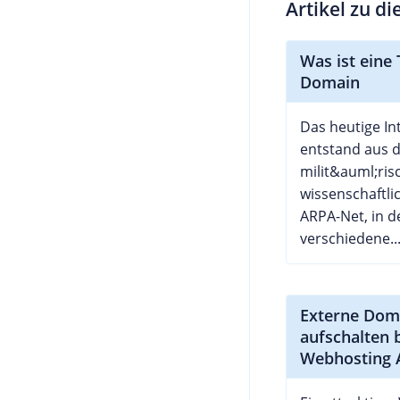
Artikel zu d
Was ist eine 
Domain
Das heutige In
entstand aus 
milit&auml;ris
wissenschaftli
ARPA-Net, in d
verschiedene..
Externe Dom
aufschalten 
Webhosting 