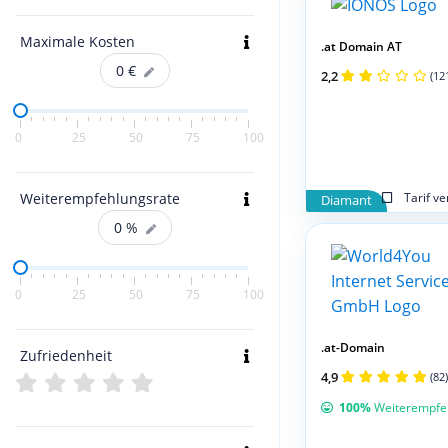
Maximale Kosten
.at Domain AT
0
€
2,2
(12
0
25
50
75
100
Weiterempfehlungsrate
Tarif v
Diamant
0
%
0
25
50
75
100
.at-Domain
Zufriedenheit
4,9
(82)
100%
Weiterempfe