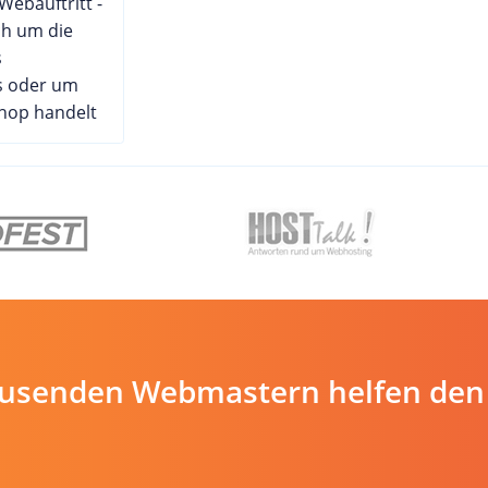
 Webauftritt -
ch um die
s
 oder um
Shop handelt
ausenden Webmastern helfen den