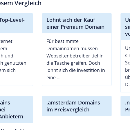
iesem Vergleich
Top-Level-
Lohnt sich der Kauf
U
einer Premium Domain
si
v
ternet
Für bestimmte
U
dem
Domainnamen müssen
si
ch und
Webseitenbetreiber tief in
So
ch genutzten
die Tasche greifen. Doch
br
em sich
lohnt sich die Investition in
üb
.
eine ...
D.
ains
.amsterdam Domains
.
bei
im Preisvergleich
P
Anbietern