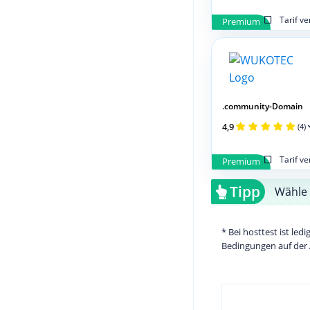
Tarif v
Premium
.community-Domain
4,9
(4)
Tarif v
Premium
Tipp
Wähle 
* Bei hosttest ist le
Bedingungen auf der 