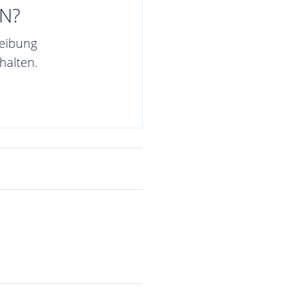
N?
reibung
halten.