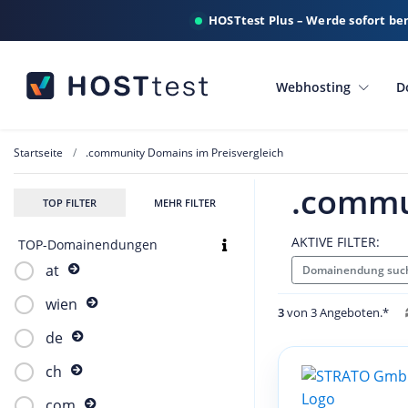
HOSTtest Plus – Werde sofort be
Webhosting
D
Startseite
.community Domains im Preisvergleich
.commu
TOP FILTER
MEHR FILTER
AKTIVE FILTER:
TOP-Domainendungen
at
Domainendung suc
wien
3
von 3 Angeboten.*
de
ch
com