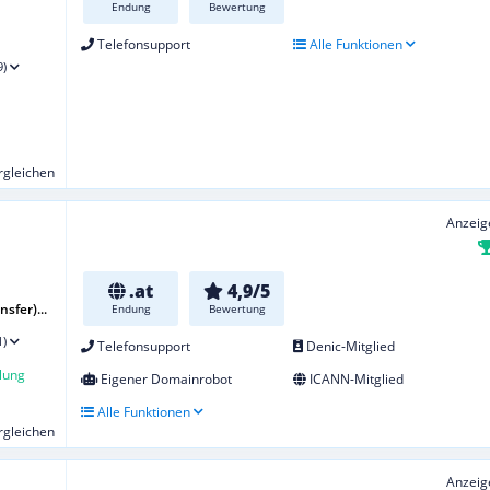
Endung
Bewertung
Telefonsupport
Alle Funktionen
9)
ergleichen
Anzeig
.at
4,9/5
sfer)...
Endung
Bewertung
1)
Telefonsupport
Denic-Mitglied
lung
Eigener Domainrobot
ICANN-Mitglied
Alle Funktionen
ergleichen
Anzeig