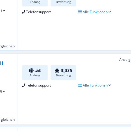
Endung
Bewertung
1)
Telefonsupport
Alle Funktionen
ergleichen
Anzeig
.at
3,3/5
Endung
Bewertung
Telefonsupport
Alle Funktionen
8)
ergleichen