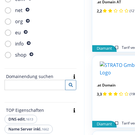
.at Domain AT
net
2,2
(12
org
eu
info
Tarif v
Diamant
shop
Domainendung suchen
.at Domain
3,3
(19
TOP Eigenschaften
DNS edit.
1613
Tarif v
Diamant
Name Server inkl.
1662