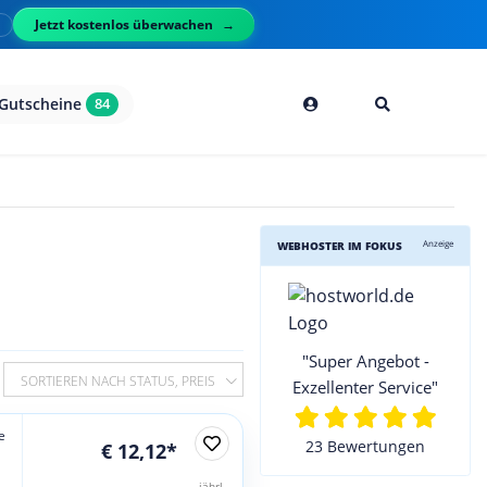
Jetzt kostenlos überwachen
l
Gutscheine
84
Anzeige
WEBHOSTER IM FOKUS
"Super Angebot -
SORTIEREN NACH STATUS, PREIS
Exzellenter Service"
e
23 Bewertungen
€ 12,12*
jährl.