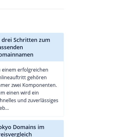
n drei Schritten zum
assenden
omainnamen
 einem erfolgreichen
lineauftritt gehören
mmer zwei Komponenten.
m einen wird ein
hnelles und zuverlässiges
b...
tokyo Domains im
reisvergleich