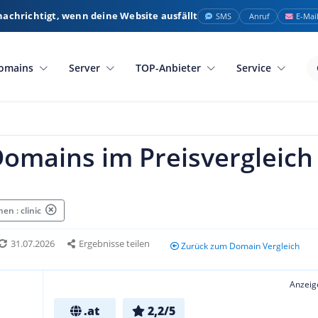
nachrichtigt, wenn deine Website ausfällt
SMS
Anruf
E-Mai
omains
Server
TOP-Anbieter
Service
 Domains im Preisvergleich
n : clinic
31.07.2026
Ergebnisse teilen
Zurück zum Domain Vergleich
Anzeig
.at
2,2/5