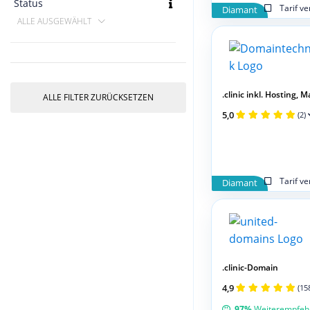
Status
Tarif v
Diamant
ALLE AUSGEWÄHLT
.clinic inkl. Hosting, Mai
ALLE FILTER ZURÜCKSETZEN
5,0
(2)
Tarif v
Diamant
.clinic-Domain
4,9
(15
97%
Weiterempfeh