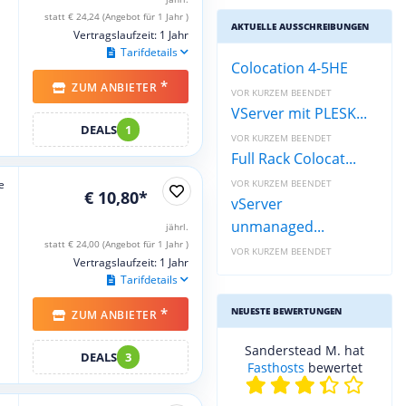
statt € 24,24 (Angebot für 1 Jahr )
AKTUELLE AUSSCHREIBUNGEN
Vertragslaufzeit: 1 Jahr
Tarifdetails
Colocation 4-5HE
*
ZUM ANBIETER
VOR KURZEM BEENDET
VServer mit PLESK...
DEALS
1
VOR KURZEM BEENDET
Full Rack Colocat...
e
VOR KURZEM BEENDET
€ 10,80*
vServer
unmanaged...
jährl.
statt € 24,00 (Angebot für 1 Jahr )
VOR KURZEM BEENDET
Vertragslaufzeit: 1 Jahr
Tarifdetails
*
NEUESTE BEWERTUNGEN
ZUM ANBIETER
Alaa S. hat
netcup
DEALS
3
bewertet