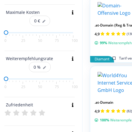
Maximale Kosten
0
€
.at-Domain (Reg & Tran
4,9
(13
0
25
50
75
100
99%
Weiterempfeh
Weiterempfehlungsrate
Tarif v
Diamant
0
%
0
25
50
75
100
.at-Domain
Zufriedenheit
4,9
(82)
100%
Weiterempfe