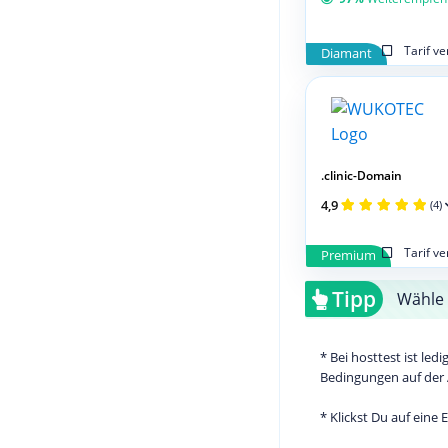
Tarif v
Diamant
.clinic-Domain
4,9
(4)
Tarif v
Premium
Tipp
Wähle 
* Bei hosttest ist le
Bedingungen auf der 
* Klickst Du auf eine