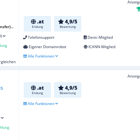
Anzeig
.at
4,9/5
sfer)...
Endung
Bewertung
0)
Telefonsupport
Denic-Mitglied
lung
Eigener Domainrobot
ICANN-Mitglied
Alle Funktionen
ergleichen
Anzeig
.at
4,9/5
Endung
Bewertung
Alle Funktionen
hlung