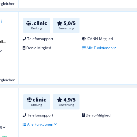
ergleichen
.clinic
5,0/5
Endung
Bewertung
Telefonsupport
ICANN-Mitglied
l...
Denic-Mitglied
Alle Funktionen
ergleichen
clinic
4,9/5
Endung
Bewertung
Telefonsupport
Denic-Mitglied
Alle Funktionen
8)
lung