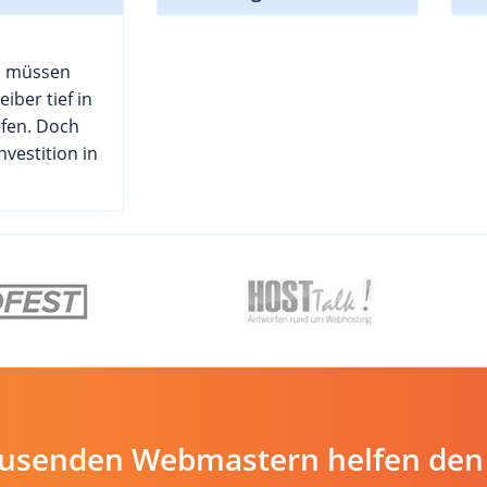
 müssen
iber tief in
ifen. Doch
nvestition in
ausenden Webmastern helfen den