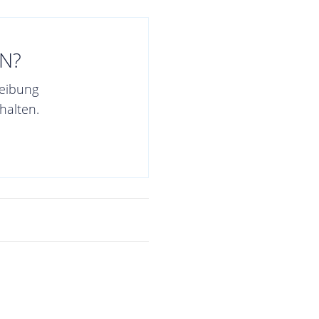
N?
reibung
halten.