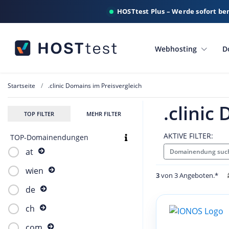
HOSTtest Plus – Werde sofort be
Webhosting
D
Startseite
.clinic Domains im Preisvergleich
.clinic
TOP FILTER
MEHR FILTER
AKTIVE FILTER:
TOP-Domainendungen
at
Domainendung suche
wien
3
von 3 Angeboten.*
de
ch
com