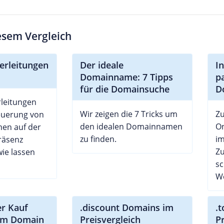
iesem Vergleich
erleitungen
Der ideale
I
Domainname: 7 Tipps
p
für die Domainsuche
D
leitungen
Wir zeigen die 7 Tricks um
Zu
teuerung von
den idealen Domainnamen
On
en auf der
zu finden.
i
räsenz
Zu
wie lassen
sc
We
er Kauf
.discount Domains im
.
um Domain
Preisvergleich
P