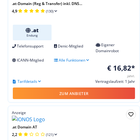
.at-Domain (Reg & Transfer) inkl. DNS...
4,9
(130)
.at
Endung
Eigener
Telefonsupport
Denic-Mitglied
Domainrobot
ICANN-Mitglied
Alle Funktionen
€ 16,82*
jährl.
Tarifdetails
Vertragslaufzeit: 1 Jahr
ZUM ANBIETER
Anzeige
.at Domain AT
2,2
(121)