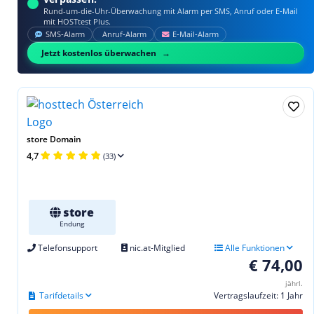
Rund-um-die-Uhr-Überwachung mit Alarm per SMS, Anruf oder E‑Mail
mit HOSTtest Plus.
SMS‑Alarm
Anruf‑Alarm
E‑Mail‑Alarm
Jetzt kostenlos überwachen
store Domain
4,7
(33)
store
Endung
Telefonsupport
nic.at-Mitglied
Alle Funktionen
€ 74,00
jährl.
Tarifdetails
Vertragslaufzeit: 1 Jahr