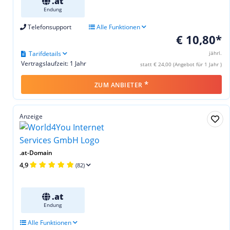
.at
Endung
Telefonsupport
Alle Funktionen
€ 10,80*
Tarifdetails
jährl.
Vertragslaufzeit: 1 Jahr
statt € 24,00 (Angebot für 1 Jahr )
*
ZUM ANBIETER
Anzeige
.at-Domain
4,9
(82)
.at
Endung
Alle Funktionen