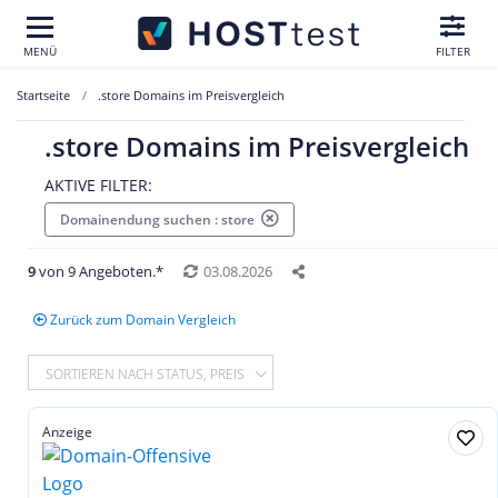
MENÜ
FILTER
Startseite
.store Domains im Preisvergleich
.store Domains im Preisvergleich
AKTIVE FILTER:
Domainendung suchen : store
9
von 9 Angeboten.*
03.08.2026
Zurück zum Domain Vergleich
SORTIEREN NACH STATUS, PREIS
Anzeige