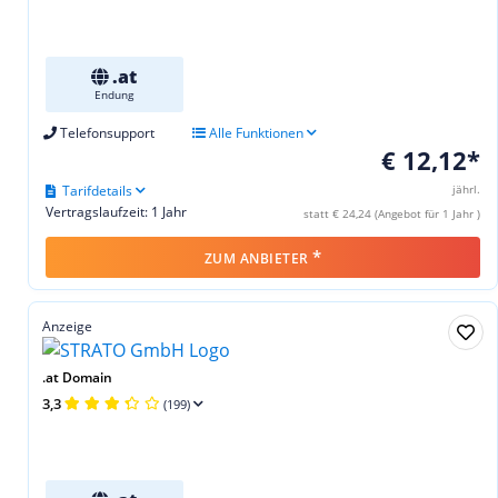
.at
Endung
Telefonsupport
Alle Funktionen
€ 12,12*
Tarifdetails
jährl.
Vertragslaufzeit: 1 Jahr
statt € 24,24 (Angebot für 1 Jahr )
*
ZUM ANBIETER
Anzeige
.at Domain
3,3
(199)