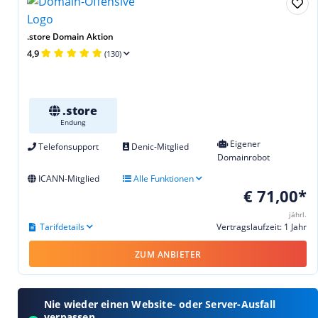
.store Domain Aktion
4,9
(130)
.store
Endung
Eigener
Telefonsupport
Denic-Mitglied
Domainrobot
ICANN-Mitglied
Alle Funktionen
€ 71,00*
jährl.
Tarifdetails
Vertragslaufzeit: 1 Jahr
ZUM ANBIETER
Nie wieder einen Website- oder Server-Ausfall
verpassen.