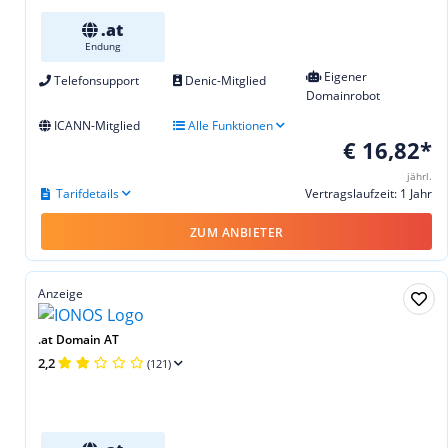
.at
Endung
Eigener
Telefonsupport
Denic-Mitglied
Domainrobot
ICANN-Mitglied
Alle Funktionen
€ 16,82*
jährl.
Tarifdetails
Vertragslaufzeit: 1 Jahr
ZUM ANBIETER
Anzeige
.at Domain AT
2,2
(121)