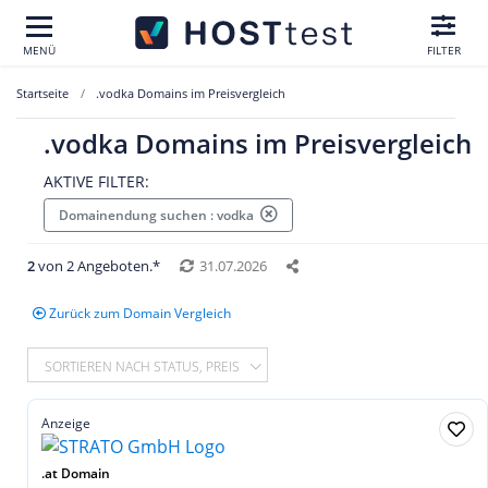
MENÜ
FILTER
Startseite
.vodka Domains im Preisvergleich
.vodka Domains im Preisvergleich
AKTIVE FILTER:
Domainendung suchen : vodka
2
von 2 Angeboten.*
31.07.2026
Zurück zum Domain Vergleich
SORTIEREN NACH STATUS, PREIS
Anzeige
.at Domain