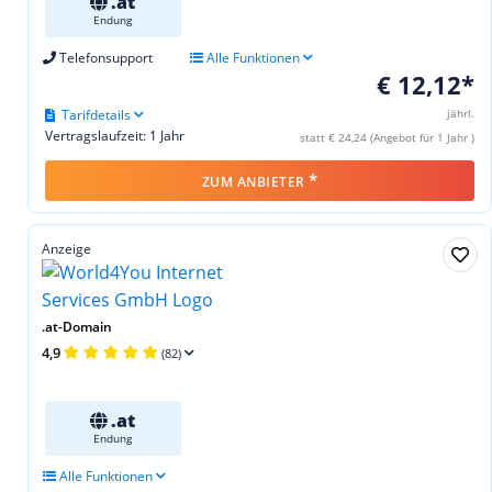
.at
Endung
Telefonsupport
Alle Funktionen
€ 12,12*
Tarifdetails
jährl.
Vertragslaufzeit: 1 Jahr
statt € 24,24 (Angebot für 1 Jahr )
*
ZUM ANBIETER
Anzeige
.at-Domain
4,9
(82)
.at
Endung
Alle Funktionen