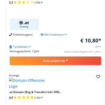
3,3
(198)
.at
Endung
Telefonsupport
Alle Funktionen
€ 10,80*
Tarifdetails
jährl.
Vertragslaufzeit: 1 Jahr
statt € 24,00 (Angebot für 1 Jahr )
*
ZUM ANBIETER
Anzeige
.at-Domain (Reg & Transfer) inkl. DNS...
4,9
(130)