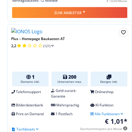
Vertragslaufzeit: 12 Monate
€ 14,00/Monat
*
ZUM ANBIETER
Plus – Homepage Baukasten AT
2,2
(121)
1
200
Domains inkl.
Unterseiten max.
Designs inkl.
Geld-zurück-
Telefonsupport
Onlineshop
Garantie
Bilderdatenbank
Mehrsprachig
KI-Funktion
Print on Demand
1 Postfach
Alle Funktionen
€ 1,01*
Tarifdetails
Durchschnittspreis pro Monat