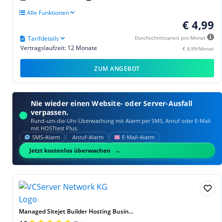
Alle Funktionen
€ 4,99
Tarifdetails
Durchschnittspreis pro Monat
Vertragslaufzeit: 12 Monate
€ 4,99/Monat
ZUM ANGEBOT
Nie wieder einen Website- oder Server-Ausfall
verpassen.
Rund-um-die-Uhr-Überwachung mit Alarm per SMS, Anruf oder E‑Mail
mit HOSTtest Plus.
SMS‑Alarm
Anruf‑Alarm
E‑Mail‑Alarm
Jetzt kostenlos überwachen
Managed Sitejet Builder Hosting Busin...