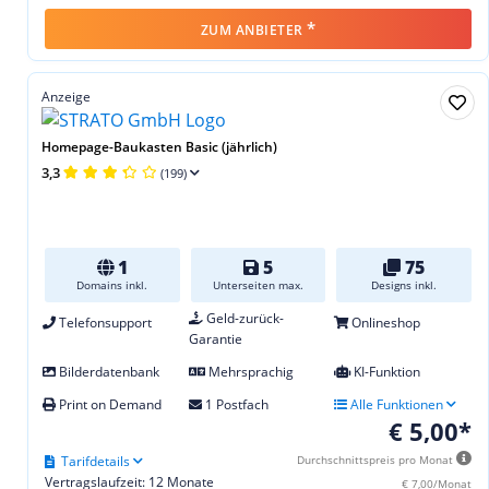
*
ZUM ANBIETER
Anzeige
Homepage-Baukasten Basic (jährlich)
3,3
(199)
1
5
75
Domains inkl.
Unterseiten max.
Designs inkl.
Geld-zurück-
Telefonsupport
Onlineshop
Garantie
Bilderdatenbank
Mehrsprachig
KI-Funktion
Print on Demand
1 Postfach
Alle Funktionen
€ 5,00*
Tarifdetails
Durchschnittspreis pro Monat
Vertragslaufzeit: 12 Monate
€ 7,00/Monat