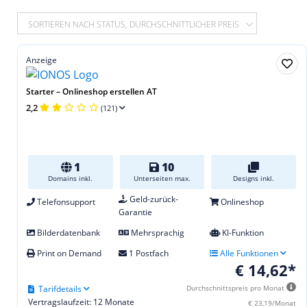
SORTIEREN NACH STATUS, DURCHSCHNITTLICHER PREIS
Anzeige
Starter – Onlineshop erstellen AT
2,2
(121)
1
10
Domains inkl.
Unterseiten max.
Designs inkl.
Geld-zurück-
Telefonsupport
Onlineshop
Garantie
Bilderdatenbank
Mehrsprachig
KI-Funktion
Print on Demand
1 Postfach
Alle Funktionen
€ 14,62*
Tarifdetails
Durchschnittspreis pro Monat
Vertragslaufzeit: 12 Monate
€ 23,19/Monat