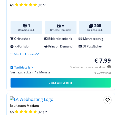
4,9
(22)
1
∞
200
Domains inkl.
Unterseiten max.
Designs inkl.
Onlineshop
Bilderdatenbank
Mehrsprachig
KI-Funktion
Print on Demand
50 Postfächer
Alle Funktionen
€ 7,99
Tarifdetails
Durchschnittspreis pro Monat
Vertragslaufzeit: 12 Monate
€ 9,99/Monat
ZUM ANGEBOT
Baukasten Medium
4,9
(122)