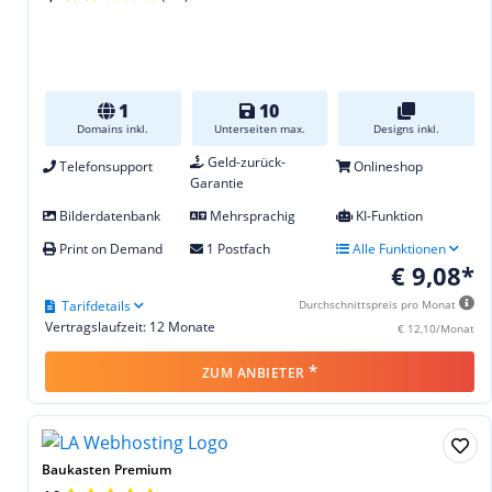
1
10
Domains inkl.
Unterseiten max.
Designs inkl.
Geld-zurück-
Telefonsupport
Onlineshop
Garantie
Bilderdatenbank
Mehrsprachig
KI-Funktion
Print on Demand
1 Postfach
Alle Funktionen
€ 9,08*
Tarifdetails
Durchschnittspreis pro Monat
Vertragslaufzeit: 12 Monate
€ 12,10/Monat
*
ZUM ANBIETER
Baukasten Premium