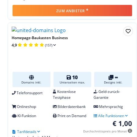
*
ZUM ANBIETER
Homepage-Baukasten Business
4,9
(157)
10
∞
Domains inkl.
Unterseiten max.
Designs inkl.
Kostenlose
Geld-zurück-
Telefonsupport
Testphase
Garantie
Onlineshop
Bilderdatenbank
Mehrsprachig
KI-Funktion
Print on Demand
Alle Funktionen
€ 1,00
Tarifdetails
Durchschnittspreis pro Monat