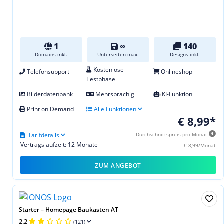
1
∞
140
Domains inkl.
Unterseiten max.
Designs inkl.
Kostenlose
Telefonsupport
Onlineshop
Testphase
Bilderdatenbank
Mehrsprachig
KI-Funktion
Print on Demand
Alle Funktionen
€ 8,99*
Tarifdetails
Durchschnittspreis pro Monat
Vertragslaufzeit: 12 Monate
€ 8,99/Monat
ZUM ANGEBOT
Starter – Homepage Baukasten AT
2,2
(121)