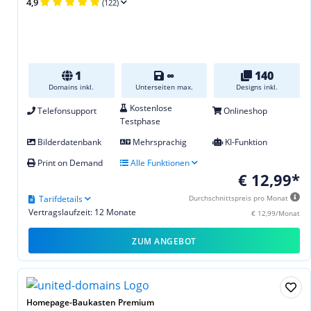
4,9
(122)
1
∞
140
Domains inkl.
Unterseiten max.
Designs inkl.
Kostenlose
Telefonsupport
Onlineshop
Testphase
Bilderdatenbank
Mehrsprachig
KI-Funktion
Print on Demand
Alle Funktionen
€ 12,99*
Tarifdetails
Durchschnittspreis pro Monat
Vertragslaufzeit: 12 Monate
€ 12,99/Monat
ZUM ANGEBOT
Homepage-Baukasten Premium