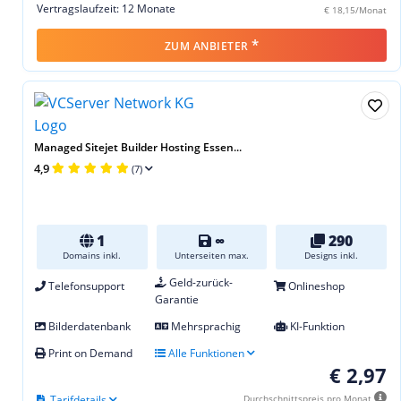
Vertragslaufzeit: 12 Monate
€ 18,15/Monat
*
ZUM ANBIETER
Managed Sitejet Builder Hosting Essen...
4,9
(7)
1
∞
290
Domains inkl.
Unterseiten max.
Designs inkl.
Geld-zurück-
Telefonsupport
Onlineshop
Garantie
Bilderdatenbank
Mehrsprachig
KI-Funktion
Print on Demand
Alle Funktionen
€ 2,97
Tarifdetails
Durchschnittspreis pro Monat