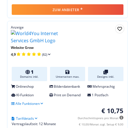
*
ZUM ANBIETER
Anzeige
Website Grow
4,9
(82)
1
Domains inkl.
Unterseiten max.
Designs inkl.
Onlineshop
Bilderdatenbank
Mehrsprachig
KI-Funktion
Print on Demand
1 Postfach
Alle Funktionen
€ 10,75
Tarifdetails
Durchschnittspreis pro Monat
Vertragslaufzeit: 12 Monate
€ 10,00/Monat zzgl. Setup € 9,00