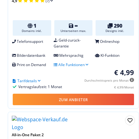
4,9
(7)
1
∞
290
Domains inkl.
Unterseiten max.
Designs inkl.
Geld-zurück-
Telefonsupport
Onlineshop
Garantie
Bilderdatenbank
Mehrsprachig
KI-Funktion
Print on Demand
Alle Funktionen
€ 4,99
Tarifdetails
Durchschnittspreis pro Monat
Vertragslaufzeit: 1 Monat
€ 4,99/Monat
ZUM ANBIETER
All-in-One Paket 2