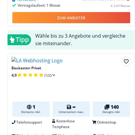
Vertragslaufzeit: 1 Monat
€ 2,97/Monat
ZUM ANBIETER
Wähle bis zu 3 Angebote und vergleiche
Tipp
sie miteinander.
Baukasten Privat
4,9
(122)
1
∞
140
Domains inkl.
Unterseiten max.
Designs inkl.
Kostenlose
Telefonsupport
Onlineshop
Testphase