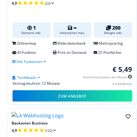
4,9
(22)
1
∞
200
Domains inkl.
Unterseiten max.
Designs inkl.
Onlineshop
Bilderdatenbank
Mehrsprachig
KI-Funktion
Print on Demand
25 Postfächer
Alle Funktionen
€ 5,49
Tarifdetails
Durchschnittspreis pro Monat
Vertragslaufzeit: 12 Monate
€ 6,99/Monat
ZUM ANGEBOT
Baukasten Business
4,9
(122)