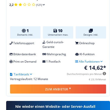
2,2
(121)
1
10
Domains inkl.
Unterseiten max.
Designs inkl.
Geld-zurück-
Telefonsupport
Onlineshop
Garantie
Bilderdatenbank
Mehrsprachig
KI-Funktion
Print on Demand
1 Postfach
Alle Funktionen
€ 14,62*
Tarifdetails
Durchschnittspreis pro Monat
Vertragslaufzeit: 12 Monate
€ 23,19/Monat
*
ZUM ANBIETER
Nie wieder einen Website- oder Server-Ausfall