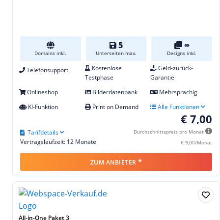
5
∞
Domains inkl.
Unterseiten max.
Designs inkl.
Kostenlose
Geld-zurück-
Telefonsupport
Testphase
Garantie
Onlineshop
Bilderdatenbank
Mehrsprachig
KI-Funktion
Print on Demand
Alle Funktionen
€ 7,00
Tarifdetails
Durchschnittspreis pro Monat
Vertragslaufzeit: 12 Monate
€ 9,00/Monat
*
ZUM ANBIETER
All-in-One Paket 3