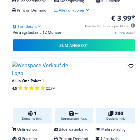
Bilderdatenbank
Mehrsprachig
KI-Funktion
Print on Demand
Alle Funktionen
€ 3,99*
Tarifdetails
Durchschnittspreis pro Monat
Vertragslaufzeit: 12 Monate
€ 3,99/Monat
ZUM ANGEBOT
All-in-One Paket 1
4,9
(22)
1
∞
200
Domains inkl.
Unterseiten max.
Designs inkl.
Onlineshop
Bilderdatenbank
Mehrsprachig
KI-Funktion
Print on Demand
1 Postfach