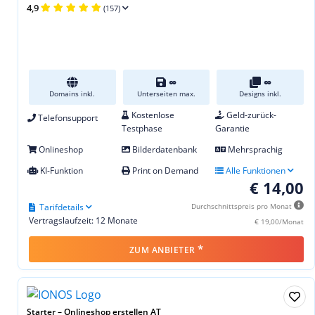
4,9
(157)
∞
∞
Domains inkl.
Unterseiten max.
Designs inkl.
Kostenlose
Geld-zurück-
Telefonsupport
Testphase
Garantie
Onlineshop
Bilderdatenbank
Mehrsprachig
KI-Funktion
Print on Demand
Alle Funktionen
€ 14,00
Tarifdetails
Durchschnittspreis pro Monat
Vertragslaufzeit: 12 Monate
€ 19,00/Monat
*
ZUM ANBIETER
Starter – Onlineshop erstellen AT