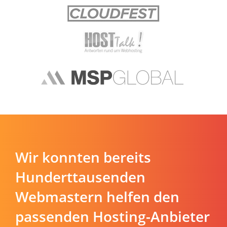
Wir konnten bereits
Hunderttausenden
Webmastern helfen den
passenden Hosting-Anbieter