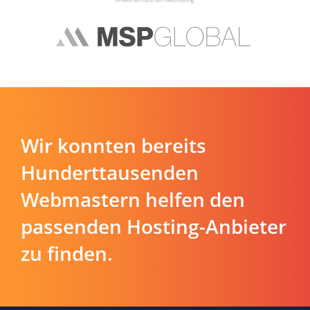
Wir konnten bereits
Hunderttausenden
Webmastern helfen den
passenden Hosting-Anbieter
zu finden.