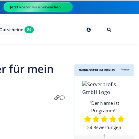
Jetzt kostenlos überwachen
l
Gutscheine
84
er für mein
Anzeige
WEBHOSTER IM FOKUS
"Der Name ist
Programm!"
24 Bewertungen
+