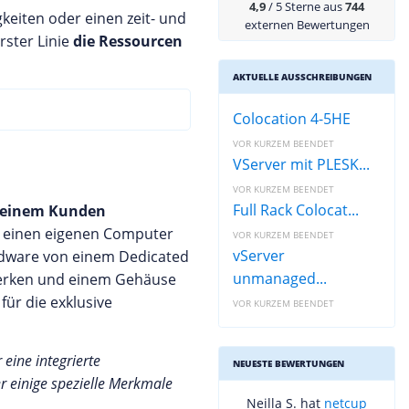
4,9
/ 5 Sterne aus
744
keiten oder einen zeit- und
externen Bewertungen
rster Linie
die Ressourcen
AKTUELLE AUSSCHREIBUNGEN
Colocation 4-5HE
VOR KURZEM BEENDET
VServer mit PLESK...
VOR KURZEM BEENDET
Full Rack Colocat...
einem Kunden
er einen eigenen Computer
VOR KURZEM BEENDET
vServer
ardware von einem Dedicated
unmanaged...
fwerken und einem Gehäuse
für die exklusive
VOR KURZEM BEENDET
eine integrierte
NEUESTE BEWERTUNGEN
er einige spezielle Merkmale
Neilla S. hat
netcup