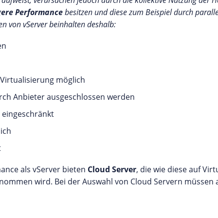
ver aufweist, verursachen jedoch durch die kollektive Nutzung der
gere Performance
besitzen und diese zum Beispiel durch parall
ten von vServer beinhalten deshalb:
en
 Virtualisierung möglich
rch Anbieter ausgeschlossen werden
n eingeschränkt
ich
t
mance als vServer bieten
Cloud Server
, die wie diese auf Vir
genommen wird. Bei der Auswahl von Cloud Servern müssen a