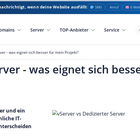
nachrichtigt, wenn deine Website ausfällt
SMS
Anruf
E-Mai
omains
Server
TOP-Anbieter
Service
ver - was eignet sich besser für mein Projekt?
rver - was eignet sich bess
ver und ein
liche IT-
nterscheiden