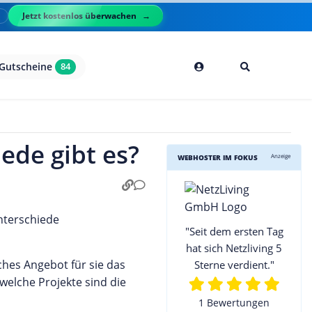
Jetzt kostenlos überwachen
l
Gutscheine
84
ede gibt es?
Anzeige
WEBHOSTER IM FOKUS
"Seit dem ersten Tag
hat sich Netzliving 5
hes Angebot für sie das
Sterne verdient."
 welche Projekte sind die
1 Bewertungen