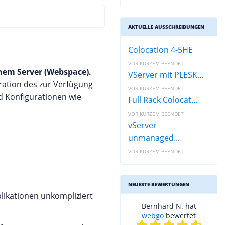
AKTUELLE AUSSCHREIBUNGEN
Colocation 4-5HE
VOR KURZEM BEENDET
nem Server (Webspace).
VServer mit PLESK...
ration des zur Verfügung
VOR KURZEM BEENDET
d Konfigurationen wie
Full Rack Colocat...
VOR KURZEM BEENDET
vServer
unmanaged...
VOR KURZEM BEENDET
NEUESTE BEWERTUNGEN
likationen unkompliziert
Bernhard N. hat
webgo
bewertet