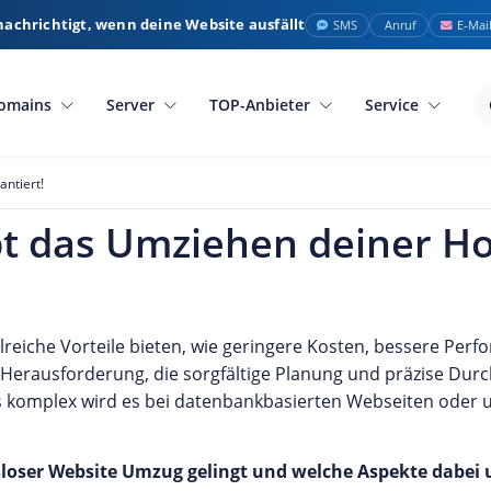
nachrichtigt, wenn deine Website ausfällt
SMS
Anruf
E-Mai
omains
Server
TOP-Anbieter
Service
ntiert!
pt das Umziehen deiner 
eiche Vorteile bieten, wie geringere Kosten, bessere Perf
 Herausforderung, die sorgfältige Planung und präzise Dur
s komplex wird es bei datenbankbasierten Webseiten oder 
ungsloser Website Umzug gelingt und welche Aspekte dabei