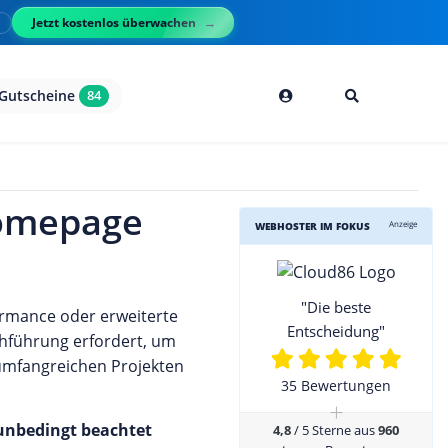
Jetzt kostenlos überwachen
l
Gutscheine
84
Homepage
Anzeige
WEBHOSTER IM FOKUS
"Die beste
ormance oder erweiterte
Entscheidung"
chführung erfordert, um
umfangreichen Projekten
35 Bewertungen
+
 unbedingt beachtet
4,8
/ 5 Sterne aus
960