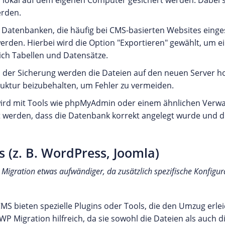
 lokal auf dem eigenen Computer gesichert werden. Dabei so
erden.
: Datenbanken, die häufig bei CMS-basierten Websites eing
en. Hierbei wird die Option "Exportieren" gewählt, um ein
lich Tabellen und Datensätze.
h der Sicherung werden die Dateien auf den neuen Server h
struktur beizubehalten, um Fehler zu vermeiden.
 wird mit Tools wie phpMyAdmin oder einem ähnlichen Verw
et werden, dass die Datenbank korrekt angelegt wurde und d
 (z. B. WordPress, Joomla)
 Migration etwas aufwändiger, da zusätzlich spezifische Konfigu
 CMS bieten spezielle Plugins oder Tools, die den Umzug erl
 WP Migration hilfreich, da sie sowohl die Dateien als auch