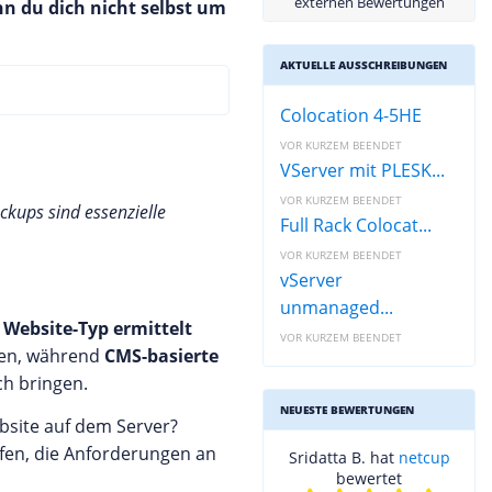
externen Bewertungen
nn du dich nicht selbst um
AKTUELLE AUSSCHREIBUNGEN
Colocation 4-5HE
VOR KURZEM BEENDET
VServer mit PLESK...
VOR KURZEM BEENDET
ckups sind essenzielle
Full Rack Colocat...
VOR KURZEM BEENDET
vServer
unmanaged...
r
Website-Typ ermittelt
VOR KURZEM BEENDET
eren, während
CMS-basierte
ch bringen.
NEUESTE BEWERTUNGEN
bsite auf dem Server?
fen, die Anforderungen an
Sridatta B. hat
netcup
bewertet